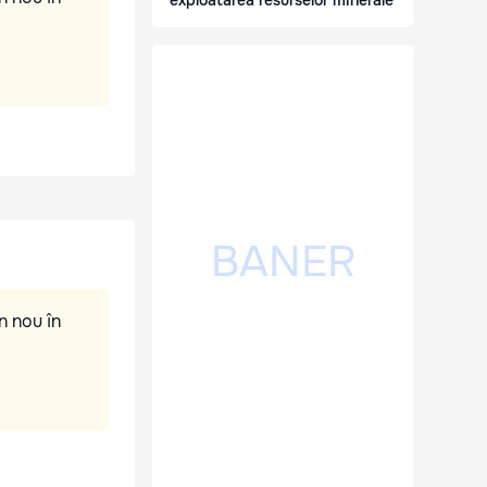
exploatarea resurselor minerale
n nou în