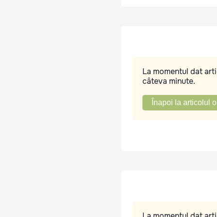
La momentul dat artic
câteva minute.
Înapoi la articolul o
La momentul dat artic