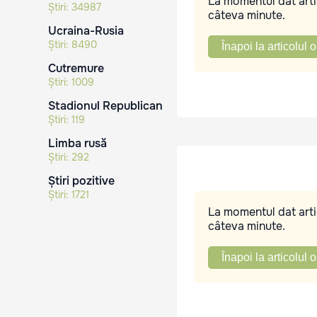
La momentul dat artic
Știri:
34987
câteva minute.
Ucraina-Rusia
Știri:
8490
Înapoi la articolul o
Cutremure
Știri:
1009
Stadionul Republican
Știri:
119
Limba rusă
Știri:
292
Știri pozitive
Știri:
1721
La momentul dat artic
câteva minute.
Înapoi la articolul o