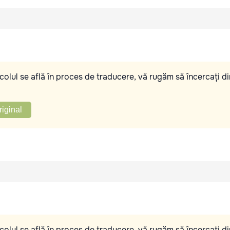
olul se află în proces de traducere, vă rugăm să încercați di
riginal
olul se află în proces de traducere, vă rugăm să încercați di