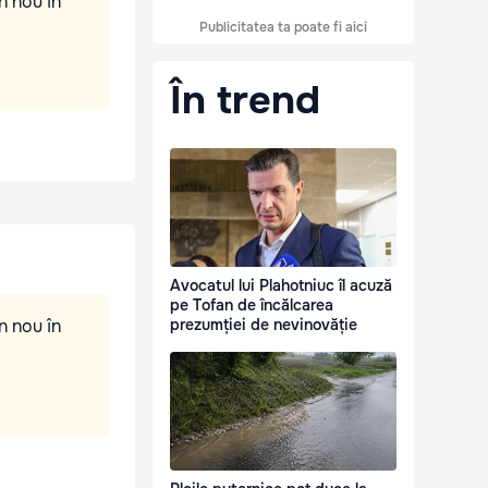
n nou în
Publicitatea ta poate fi aici
În trend
Avocatul lui Plahotniuc îl acuză
pe Tofan de încălcarea
n nou în
prezumției de nevinovăție