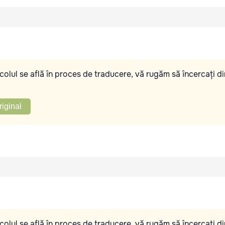
olul se află în proces de traducere, vă rugăm să încercați di
riginal
olul se află în proces de traducere, vă rugăm să încercați di