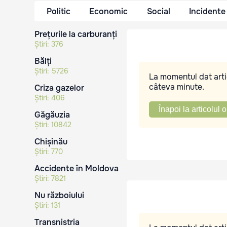
Politic
Economic
Social
Incidente
Prețurile la carburanți
Știri:
376
Bălți
Știri:
5726
La momentul dat artic
câteva minute.
Criza gazelor
Știri:
406
Înapoi la articolul o
Găgăuzia
Știri:
10842
Chișinău
Știri:
770
Accidente în Moldova
Știri:
7821
Nu războiului
Știri:
131
Transnistria