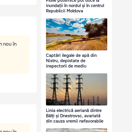
Ploile puternice pot duce la
inundații în nordul și în centrul
Republicii Moldova
n nou în
Captări ilegale de apă din
Nistru, depistate de
inspectorii de mediu
Linia electrică aeriană dintre
Bălți și Dnestrovsc, avariată
din cauza vremii nefavorabile
n nou în