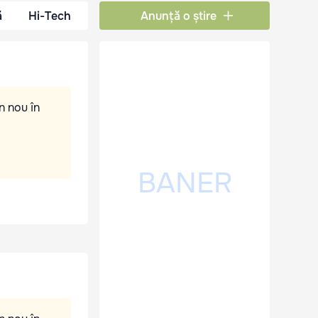
ă
Hi-Tech
Anunță o știre
n nou în