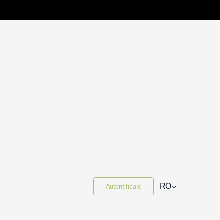
⌵
RO
Autentificare