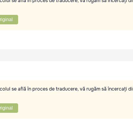
olul se află în proces de traducere, vă rugăm să încercați di
riginal
olul se află în proces de traducere, vă rugăm să încercați di
riginal