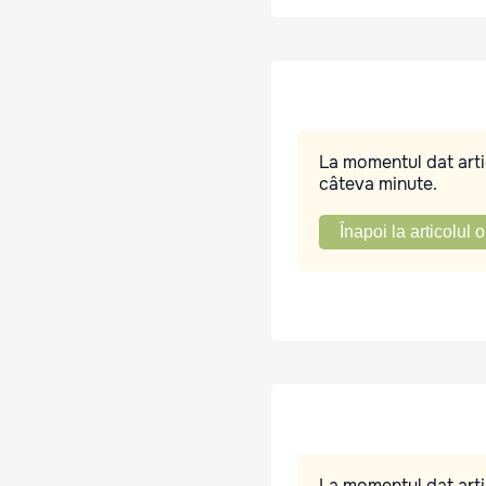
La momentul dat artic
câteva minute.
Înapoi la articolul o
La momentul dat artic