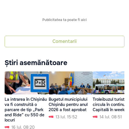
Publicitatea ta poate fi aici
Comentarii
Știri asemănătoare
La intrarea în Chișinău
Bugetul municipiului
Troleibuzul turistic
va fi construită o
Chișinău pentru anul
circula în continuar
parcare de tip „Park
2026 a fost aprobat
Capitală în weeke
and Ride” cu 550 de
13 Iul. 15:52
14 Iul. 08:51
locuri
16 Iul. 08:20