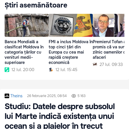
Știri asemănătoare
Banca Mondială a
FMI a inclus Moldova în
Premierul Tofan a
clasificat Moldova în
top cinci țări din
promis că va suna
categoria țărilor cu
Europa cu cea mai
zilnic oamenilor de
venituri medii-
rapidă creștere
afaceri
superioare
economică
27 Iul. 09:33
12 Iul. 20:00
12 Iul. 15:45
Theins
26 februarie 2025, 08:54
5 163
Studiu: Datele despre subsolul
lui Marte indică existența unui
ocean și a plajelor în trecut