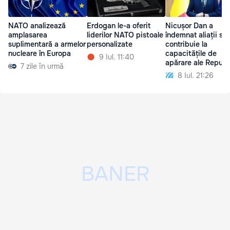
NATO analizează
Erdogan le-a oferit
Nicușor Dan a
amplasarea
liderilor NATO pistoale
îndemnat aliații să
suplimentară a armelor
personalizate
contribuie la
nucleare în Europa
capacitățile de
9 Iul. 11:40
apărare ale Republi
7 zile în urmă
Moldova
8 Iul. 21:26