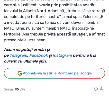
care și-a justificat invazia prin posibilitatea aderării
Kievului la Alianța Nord-Atlantică, „trebuie să se retragă
complet de pe teritoriul nostru”, a mai spus Zelenski. „El
a invadat pentru că se temea că vom deveni membri
NATO. Bine, nu suntem membri NATO. Înapoiați-ne
teritoriile. Așa trebuie privită această situație”, a afirmat
președintele ucrainean.
Acum ne puteți urmări și
pe
Telegram
,
Facebook
și
Instagram
pentru a fi la
curent cu ultimele știri.
Abonați-vă la știrile Point.md pe Google
Sursă
Dw