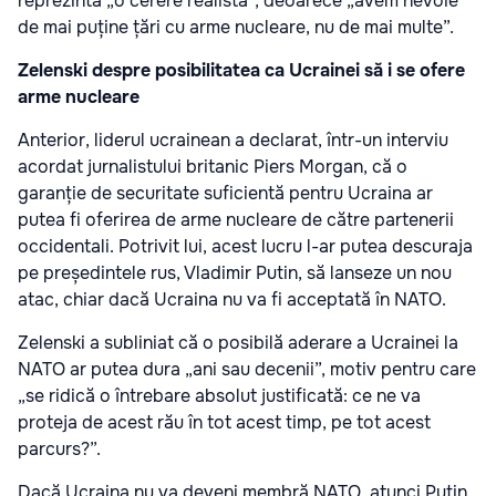
reprezintă „o cerere realistă”, deoarece „avem nevoie
de mai puține țări cu arme nucleare, nu de mai multe”.
Zelenski despre posibilitatea ca Ucrainei să i se ofere
arme nucleare
Anterior, liderul ucrainean a declarat, într-un interviu
acordat jurnalistului britanic Piers Morgan, că o
garanție de securitate suficientă pentru Ucraina ar
putea fi oferirea de arme nucleare de către partenerii
occidentali. Potrivit lui, acest lucru l-ar putea descuraja
pe președintele rus, Vladimir Putin, să lanseze un nou
atac, chiar dacă Ucraina nu va fi acceptată în NATO.
Zelenski a subliniat că o posibilă aderare a Ucrainei la
NATO ar putea dura „ani sau decenii”, motiv pentru care
„se ridică o întrebare absolut justificată: ce ne va
proteja de acest rău în tot acest timp, pe tot acest
parcurs?”.
Dacă Ucraina nu va deveni membră NATO, atunci Putin,