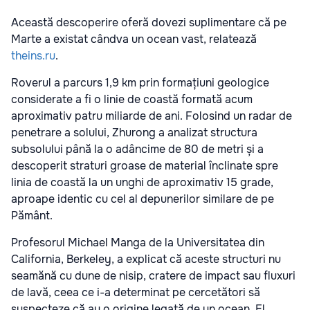
Această descoperire oferă dovezi suplimentare că pe
Marte a existat cândva un ocean vast, relatează
theins.ru
.
Roverul a parcurs 1,9 km prin formațiuni geologice
considerate a fi o linie de coastă formată acum
aproximativ patru miliarde de ani. Folosind un radar de
penetrare a solului, Zhurong a analizat structura
subsolului până la o adâncime de 80 de metri și a
descoperit straturi groase de material înclinate spre
linia de coastă la un unghi de aproximativ 15 grade,
aproape identic cu cel al depunerilor similare de pe
Pământ.
Profesorul Michael Manga de la Universitatea din
California, Berkeley, a explicat că aceste structuri nu
seamănă cu dune de nisip, cratere de impact sau fluxuri
de lavă, ceea ce i-a determinat pe cercetători să
suspecteze că au o origine legată de un ocean. El