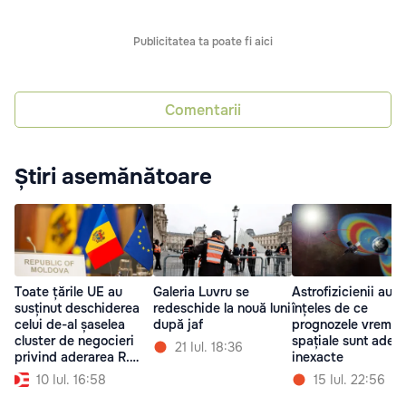
Publicitatea ta poate fi aici
Comentarii
Știri asemănătoare
Toate țările UE au
Galeria Luvru se
Astrofizicienii au
susținut deschiderea
redeschide la nouă luni
înțeles de ce
celui de-al șaselea
după jaf
prognozele vremii
cluster de negocieri
spațiale sunt ades
21 Iul. 18:36
privind aderarea R.
inexacte
Moldova
10 Iul. 16:58
15 Iul. 22:56