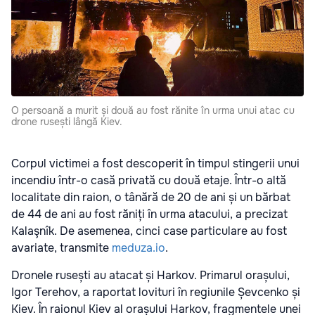
O persoană a murit și două au fost rănite în urma unui atac cu
drone rusești lângă Kiev.
Corpul victimei a fost descoperit în timpul stingerii unui
incendiu într-o casă privată cu două etaje. Într-o altă
localitate din raion, o tânără de 20 de ani și un bărbat
de 44 de ani au fost răniți în urma atacului, a precizat
Kalaşnîk. De asemenea, cinci case particulare au fost
avariate, transmite
meduza.io
.
Dronele rusești au atacat și Harkov. Primarul orașului,
Igor Terehov, a raportat lovituri în regiunile Șevcenko și
Kiev. În raionul Kiev al orașului Harkov, fragmentele unei