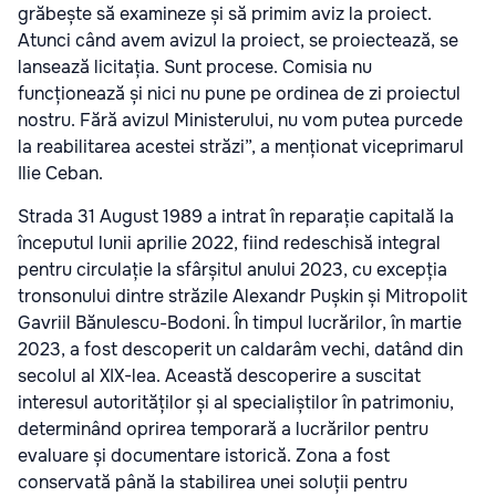
grăbește să examineze și să primim aviz la proiect.
Atunci când avem avizul la proiect, se proiectează, se
lansează licitația. Sunt procese. Comisia nu
funcționează și nici nu pune pe ordinea de zi proiectul
nostru. Fără avizul Ministerului, nu vom putea purcede
la reabilitarea acestei străzi”, a menționat viceprimarul
Ilie Ceban.
Strada 31 August 1989 a intrat în reparație capitală la
începutul lunii aprilie 2022, fiind redeschisă integral
pentru circulație la sfârșitul anului 2023, cu excepția
tronsonului dintre străzile Alexandr Pușkin și Mitropolit
Gavriil Bănulescu-Bodoni. În timpul lucrărilor, în martie
2023, a fost descoperit un caldarâm vechi, datând din
secolul al XIX-lea. Această descoperire a suscitat
interesul autorităților și al specialiștilor în patrimoniu,
determinând oprirea temporară a lucrărilor pentru
evaluare și documentare istorică. Zona a fost
conservată până la stabilirea unei soluții pentru