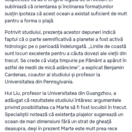
subliniază că orientarea și înclinarea formațiunilor
susțin ipoteza că acest ocean a existat suficient de mult
pentru a forma o plajă.
Potrivit studiului, prezența acestor depuneri indică
faptul că o parte semnificativă a planetei a fost activă
hidrologic pe o perioadă îndelungată. „Liniile de coastă
sunt locuri excelente pentru a căuta dovezi ale vieții din
trecut. Se crede că viața timpurie pe Pământ a apărut în
astfel de medii de mică adâncime”, a explicat Benjamin
Cardenas, coautor al studiului și profesor la
Universitatea din Pennsylvania.
Hui Liu, profesor la Universitatea din Guangzhou, a
adăugat că rezultatele studiului întăresc argumentele
privind posibilitatea ca Marte să fi fost locuibil în trecut.
Specialiștii notează că existența plajelor sugerează un
ocean de mari dimensiuni fără un strat de gheață
deasupra, deși în prezent Marte este mult prea rece