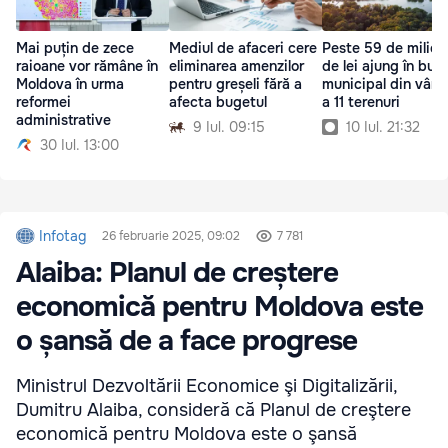
Mai puțin de zece
Mediul de afaceri cere
Peste 59 de milioa
raioane vor rămâne în
eliminarea amenzilor
de lei ajung în bug
Moldova în urma
pentru greșeli fără a
municipal din vânz
reformei
afecta bugetul
a 11 terenuri
administrative
9 Iul. 09:15
10 Iul. 21:32
30 Iul. 13:00
Infotag
26 februarie 2025, 09:02
7 781
Alaiba: Planul de creștere
economică pentru Moldova este
o șansă de a face progrese
Ministrul Dezvoltării Economice şi Digitalizării,
Dumitru Alaiba, consideră că Planul de creştere
economică pentru Moldova este o şansă