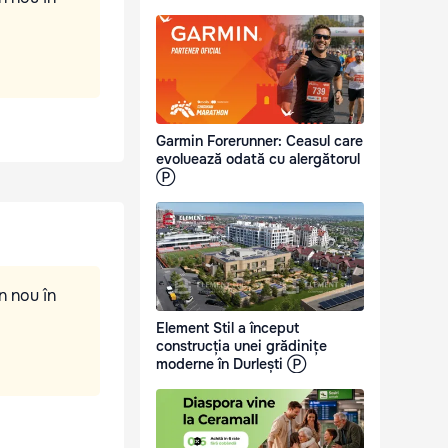
Garmin Forerunner: Ceasul care
evoluează odată cu alergătorul
Ⓟ
n nou în
Element Stil a început
construcția unei grădinițe
moderne în Durlești Ⓟ