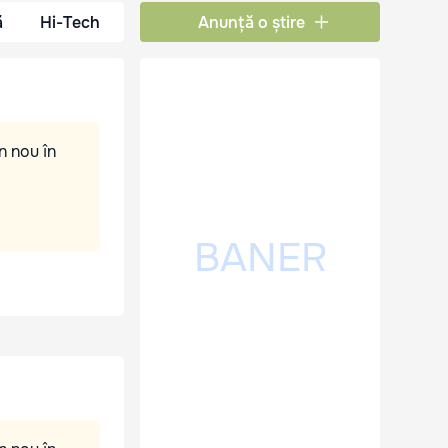
ă
Hi-Tech
Anunță o știre
n nou în