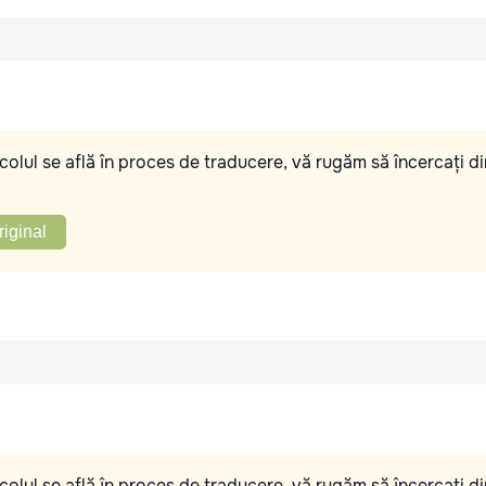
olul se află în proces de traducere, vă rugăm să încercați di
riginal
olul se află în proces de traducere, vă rugăm să încercați di