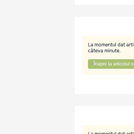
La momentul dat artic
câteva minute.
Înapoi la articolul o
La momentul dat artic