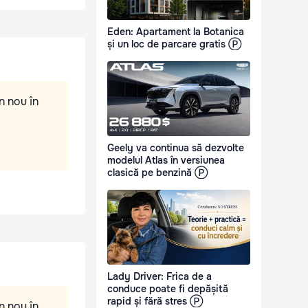
Eden: Apartament la Botanica
și un loc de parcare gratis Ⓟ
n nou în
Geely va continua să dezvolte
modelul Atlas în versiunea
clasică pe benzină Ⓟ
Lady Driver: Frica de a
conduce poate fi depășită
rapid și fără stres Ⓟ
n nou în