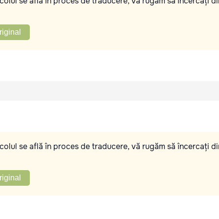
olul se află în proces de traducere, vă rugăm să încercați di
riginal
olul se află în proces de traducere, vă rugăm să încercați di
riginal