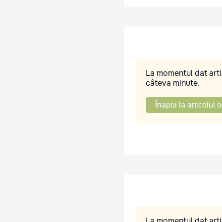
La momentul dat artic
câteva minute.
Înapoi la articolul o
La momentul dat artic