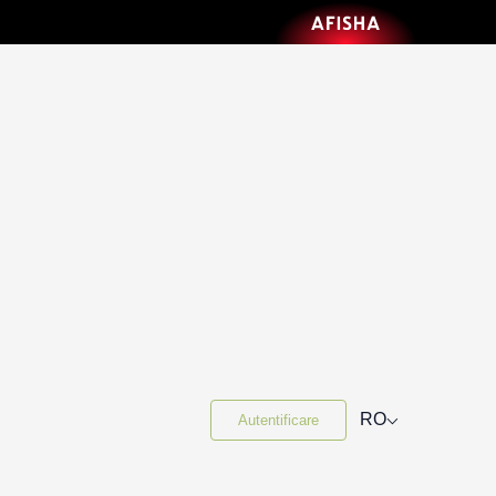
⌵
RO
Autentificare