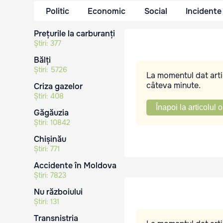
Politic
Economic
Social
Incidente
Prețurile la carburanți
Știri:
377
Bălți
Știri:
5726
La momentul dat artic
câteva minute.
Criza gazelor
Știri:
408
Înapoi la articolul o
Găgăuzia
Știri:
10842
Chișinău
Știri:
771
Accidente în Moldova
Știri:
7823
Nu războiului
Știri:
131
Transnistria