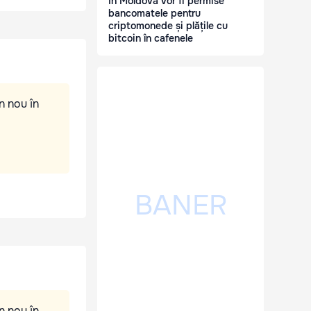
În Moldova vor fi permise
bancomatele pentru
criptomonede și plățile cu
bitcoin în cafenele
n nou în
n nou în