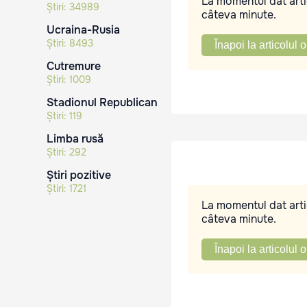
La momentul dat artic
Știri:
34989
câteva minute.
Ucraina-Rusia
Știri:
8493
Înapoi la articolul o
Cutremure
Știri:
1009
Stadionul Republican
Știri:
119
Limba rusă
Știri:
292
Știri pozitive
Știri:
1721
La momentul dat artic
câteva minute.
Înapoi la articolul o