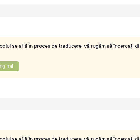
olul se află în proces de traducere, vă rugăm să încercați di
riginal
olul se află în proces de traducere, vă rugăm să încercați di