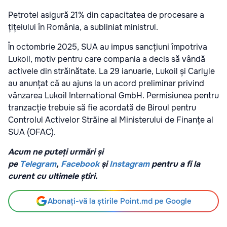
Petrotel asigură 21% din capacitatea de procesare a
țițeiului în România, a subliniat ministrul.
În octombrie 2025, SUA au impus sancțiuni împotriva
Lukoil, motiv pentru care compania a decis să vândă
activele din străinătate. La 29 ianuarie, Lukoil și Carlyle
au anunțat că au ajuns la un acord preliminar privind
vânzarea Lukoil International GmbH. Permisiunea pentru
tranzacție trebuie să fie acordată de Biroul pentru
Controlul Activelor Străine al Ministerului de Finanțe al
SUA (OFAC).
Acum ne puteți urmări și
pe
Telegram
,
Facebook
și
Instagram
pentru a fi la
curent cu ultimele știri.
Abonați-vă la știrile Point.md pe Google