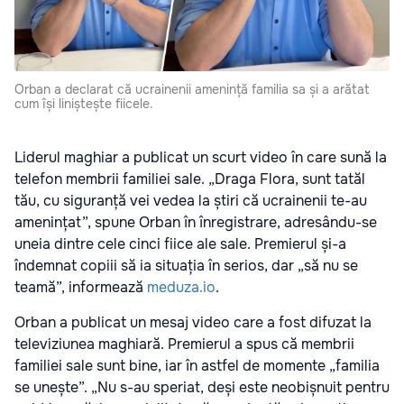
Orban a declarat că ucrainenii amenință familia sa și a arătat
cum își liniștește fiicele.
Liderul maghiar a publicat un scurt video în care sună la
telefon membrii familiei sale. „Draga Flora, sunt tatăl
tău, cu siguranță vei vedea la știri că ucrainenii te-au
amenințat”, spune Orban în înregistrare, adresându-se
uneia dintre cele cinci fiice ale sale. Premierul și-a
îndemnat copiii să ia situația în serios, dar „să nu se
teamă”, informează
meduza.io
.
Orban a publicat un mesaj video care a fost difuzat la
televiziunea maghiară. Premierul a spus că membrii
familiei sale sunt bine, iar în astfel de momente „familia
se unește”. „Nu s-au speriat, deși este neobișnuit pentru