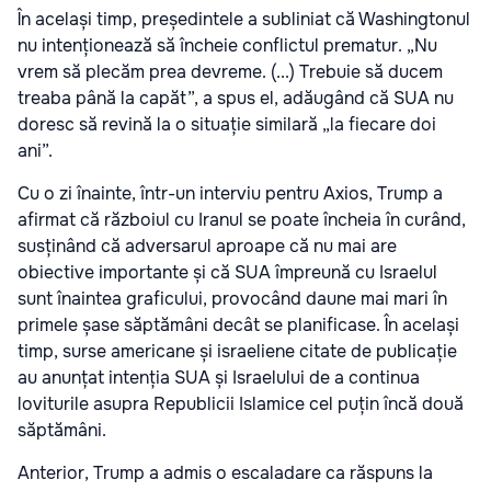
În același timp, președintele a subliniat că Washingtonul
nu intenționează să încheie conflictul prematur. „Nu
vrem să plecăm prea devreme. (...) Trebuie să ducem
treaba până la capăt”, a spus el, adăugând că SUA nu
doresc să revină la o situație similară „la fiecare doi
ani”.
Cu o zi înainte, într-un interviu pentru Axios, Trump a
afirmat că războiul cu Iranul se poate încheia în curând,
susținând că adversarul aproape că nu mai are
obiective importante și că SUA împreună cu Israelul
sunt înaintea graficului, provocând daune mai mari în
primele șase săptămâni decât se planificase. În același
timp, surse americane și israeliene citate de publicație
au anunțat intenția SUA și Israelului de a continua
loviturile asupra Republicii Islamice cel puțin încă două
săptămâni.
Anterior, Trump a admis o escaladare ca răspuns la