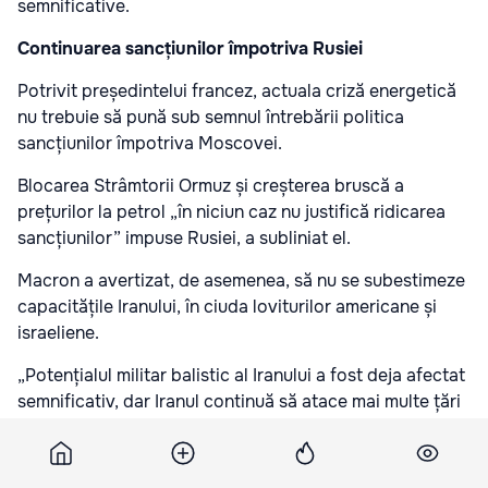
semnificative.
Continuarea sancțiunilor împotriva Rusiei
Potrivit președintelui francez, actuala criză energetică
nu trebuie să pună sub semnul întrebării politica
sancțiunilor împotriva Moscovei.
Blocarea Strâmtorii Ormuz și creșterea bruscă a
prețurilor la petrol „în niciun caz nu justifică ridicarea
sancțiunilor” impuse Rusiei, a subliniat el.
Macron a avertizat, de asemenea, să nu se subestimeze
capacitățile Iranului, în ciuda loviturilor americane și
israeliene.
„Potențialul militar balistic al Iranului a fost deja afectat
semnificativ, dar Iranul continuă să atace mai multe țări
din regiune, astfel că capacitățile sale nu sunt reduse la
zero”, a declarat el.