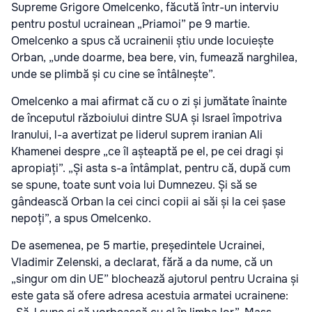
Supreme Grigore Omelcenko, făcută într-un interviu
pentru postul ucrainean „Priamoi” pe 9 martie.
Omelcenko a spus că ucrainenii știu unde locuiește
Orban, „unde doarme, bea bere, vin, fumează narghilea,
unde se plimbă și cu cine se întâlnește”.
Omelcenko a mai afirmat că cu o zi și jumătate înainte
de începutul războiului dintre SUA și Israel împotriva
Iranului, l-a avertizat pe liderul suprem iranian Ali
Khamenei despre „ce îl așteaptă pe el, pe cei dragi și
apropiați”. „Și asta s-a întâmplat, pentru că, după cum
se spune, toate sunt voia lui Dumnezeu. Și să se
gândească Orban la cei cinci copii ai săi și la cei șase
nepoți”, a spus Omelcenko.
De asemenea, pe 5 martie, președintele Ucrainei,
Vladimir Zelenski, a declarat, fără a da nume, că un
„singur om din UE” blochează ajutorul pentru Ucraina și
este gata să ofere adresa acestuia armatei ucrainene: