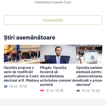
Publicitatea ta poate fi aici
Comentarii
Știri asemănătoare
Opoziția propune o
Plîngău: Opoziția
Opoziția parlamen
serie de modificări
încearcă să
pledează pentru
semnificative la Codul
decredibilizeze
„democratizarea
electoral al R. Moldova
activitatea comisiei de
radicală a procesul
anchetă
electoral”
14 Iul. 18:14
15 Iul. 13:38
15 Iul. 15:42