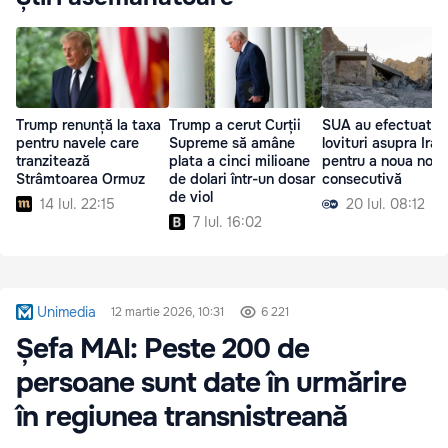
Trump renunță la taxa
Trump a cerut Curții
SUA au efectuat
pentru navele care
Supreme să amâne
lovituri asupra Iran
tranzitează
plata a cinci milioane
pentru a noua noa
Strâmtoarea Ormuz
de dolari într-un dosar
consecutivă
de viol
14 Iul. 22:15
20 Iul. 08:12
7 Iul. 16:02
Unimedia
12 martie 2026, 10:31
6 221
Șefa MAI: Peste 200 de
persoane sunt date în urmărire
în regiunea transnistreană