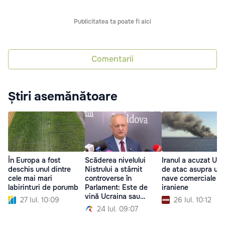
Publicitatea ta poate fi aici
Comentarii
Știri asemănătoare
În Europa a fost
Scăderea nivelului
Iranul a acuzat Ucr
deschis unul dintre
Nistrului a stârnit
de atac asupra une
cele mai mari
controverse în
nave comerciale
labirinturi de porumb
Parlament: Este de
iraniene
vină Ucraina sau
27 Iul. 10:09
26 Iul. 10:12
seceta?
24 Iul. 09:07