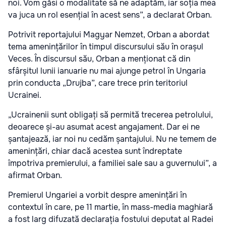
noi. Vom găsi o modalitate să ne adaptăm, iar soția mea
va juca un rol esențial în acest sens”, a declarat Orban.
Potrivit reportajului Magyar Nemzet, Orban a abordat
tema amenințărilor în timpul discursului său în orașul
Veces. În discursul său, Orban a menționat că din
sfârșitul lunii ianuarie nu mai ajunge petrol în Ungaria
prin conducta „Drujba”, care trece prin teritoriul
Ucrainei.
„Ucrainenii sunt obligați să permită trecerea petrolului,
deoarece și-au asumat acest angajament. Dar ei ne
șantajează, iar noi nu cedăm șantajului. Nu ne temem de
amenințări, chiar dacă acestea sunt îndreptate
împotriva premierului, a familiei sale sau a guvernului”, a
afirmat Orban.
Premierul Ungariei a vorbit despre amenințări în
contextul în care, pe 11 martie, în mass-media maghiară
a fost larg difuzată declarația fostului deputat al Radei