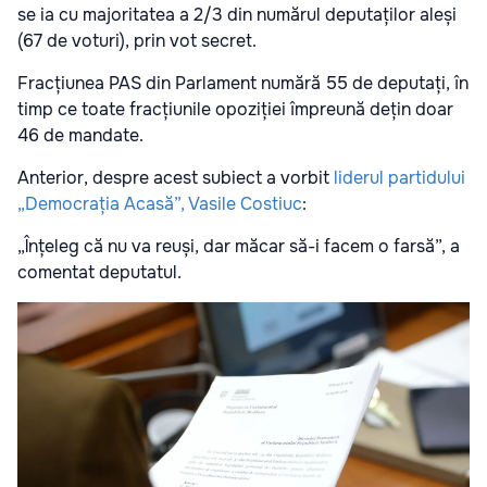
se ia cu majoritatea a 2/3 din numărul deputaților aleși
(67 de voturi), prin vot secret.
Fracțiunea PAS din Parlament numără 55 de deputați, în
timp ce toate fracțiunile opoziției împreună dețin doar
46 de mandate.
Anterior, despre acest subiect a vorbit
liderul partidului
„Democrația Acasă”, Vasile Costiuc
:
„Înțeleg că nu va reuși, dar măcar să-i facem o farsă”, a
comentat deputatul.