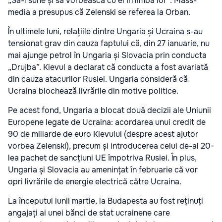
„Să-l sune și să vorbească cu el în limba lor”. Mass-
media a presupus că Zelenski se referea la Orban.
În ultimele luni, relațiile dintre Ungaria și Ucraina s-au
tensionat grav din cauza faptului că, din 27 ianuarie, nu
mai ajunge petrol în Ungaria și Slovacia prin conducta
„Drujba”. Kievul a declarat că conducta a fost avariată
din cauza atacurilor Rusiei. Ungaria consideră că
Ucraina blochează livrările din motive politice.
Pe acest fond, Ungaria a blocat două decizii ale Uniunii
Europene legate de Ucraina: acordarea unui credit de
90 de miliarde de euro Kievului (despre acest ajutor
vorbea Zelenski), precum și introducerea celui de-al 20-
lea pachet de sancțiuni UE împotriva Rusiei. În plus,
Ungaria și Slovacia au amenințat în februarie că vor
opri livrările de energie electrică către Ucraina.
La începutul lunii martie, la Budapesta au fost reținuți
angajați ai unei bănci de stat ucrainene care