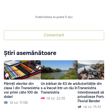
Publicitatea ta poate fi aici
Comentarii
Știri asemănătoare
Părinții elevilor din
Un bărbat de 63 de ani
Autoritățile din
clasa I din Transnistria
s-a înecat într-un râu în
Transnistria
vor primi câte 100 de
Transnistria
intenționează să
dolari
privatizeze Portul
14 Iul. 22:35
Fluvial Bender
14 Iul. 17:08
14 Iul. 15:51