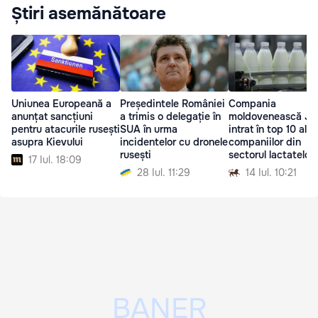
Știri asemănătoare
Uniunea Europeană a
Președintele României
Compania
anunțat sancțiuni
a trimis o delegație în
moldovenească JL
pentru atacurile rusești
SUA în urma
intrat în top 10 al
asupra Kievului
incidentelor cu dronele
companiilor din
rusești
sectorul lactatelor
17 Iul. 18:09
România
28 Iul. 11:29
14 Iul. 10:21