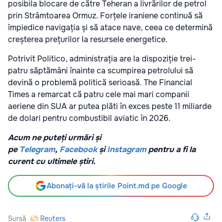
posibila blocare de către Teheran a livrărilor de petrol
prin Strâmtoarea Ormuz. Forțele iraniene continuă să
împiedice navigația și să atace nave, ceea ce determină
creșterea prețurilor la resursele energetice.
Potrivit Politico, administrația are la dispoziție trei-
patru săptămâni înainte ca scumpirea petrolului să
devină o problemă politică serioasă. The Financial
Times a remarcat că patru cele mai mari companii
aeriene din SUA ar putea plăti în exces peste 11 miliarde
de dolari pentru combustibil aviatic în 2026.
Acum ne puteți urmări și
pe
Telegram
,
Facebook
și
Instagram
pentru a fi la
curent cu ultimele știri.
Abonați-vă la știrile Point.md pe Google
Sursă
Reuters