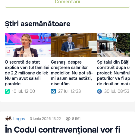
Comentarii
Știri asemănătoare
O secretă de stat
Gasnaș, despre
Spitalul din Bălți va
explică venitul familiei
creșterea salariilor
construit după un 
de 2,2 milioane de lei:
medicilor: Nu pot să-
proiect: Numărul
Nu am avut salarii
mi asum asta astăzi,
paturilor va fi apr
paralele
discutăm
de două ori mai mi
10 Iul. 12:00
27 Iul. 12:33
30 Iul. 08:53
Logos
3 iunie 2026, 13:22
8 561
În Codul contravențional vor fi