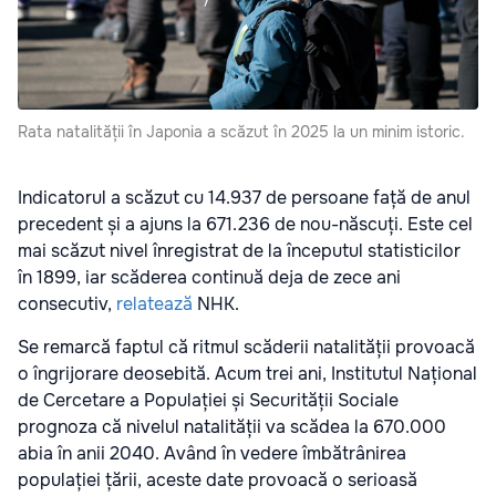
Rata natalității în Japonia a scăzut în 2025 la un minim istoric.
Indicatorul a scăzut cu 14.937 de persoane față de anul
precedent și a ajuns la 671.236 de nou-născuți. Este cel
mai scăzut nivel înregistrat de la începutul statisticilor
în 1899, iar scăderea continuă deja de zece ani
consecutiv,
relatează
NHK.
Se remarcă faptul că ritmul scăderii natalității provoacă
o îngrijorare deosebită. Acum trei ani, Institutul Național
de Cercetare a Populației și Securității Sociale
prognoza că nivelul natalității va scădea la 670.000
abia în anii 2040. Având în vedere îmbătrânirea
populației țării, aceste date provoacă o serioasă