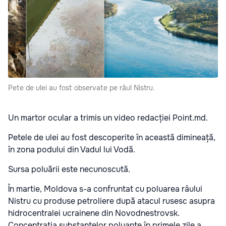
Pete de ulei au fost observate pe râul Nistru.
Un martor ocular a trimis un video redacției Point.md.
Petele de ulei au fost descoperite în această dimineață,
în zona podului din Vadul lui Vodă.
Sursa poluării este necunoscută.
În martie, Moldova s-a confruntat cu poluarea râului
Nistru cu produse petroliere după atacul rusesc asupra
hidrocentralei ucrainene din Novodnestrovsk.
Concentrația substanțelor poluante în primele zile a