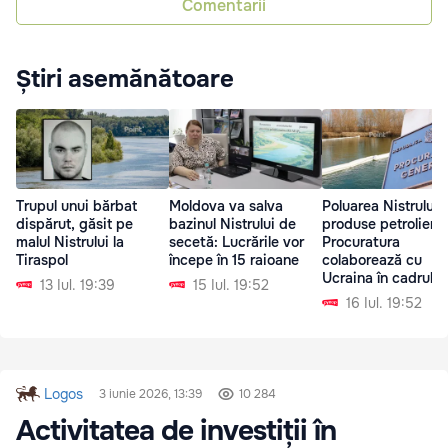
Comentarii
Știri asemănătoare
Trupul unui bărbat
Moldova va salva
Poluarea Nistrului 
dispărut, găsit pe
bazinul Nistrului de
produse petroliere:
malul Nistrului la
secetă: Lucrările vor
Procuratura
Tiraspol
începe în 15 raioane
colaborează cu
Ucraina în cadrul
13 Iul. 19:39
15 Iul. 19:52
anchetei
16 Iul. 19:52
Logos
3 iunie 2026, 13:39
10 284
Activitatea de investiții în