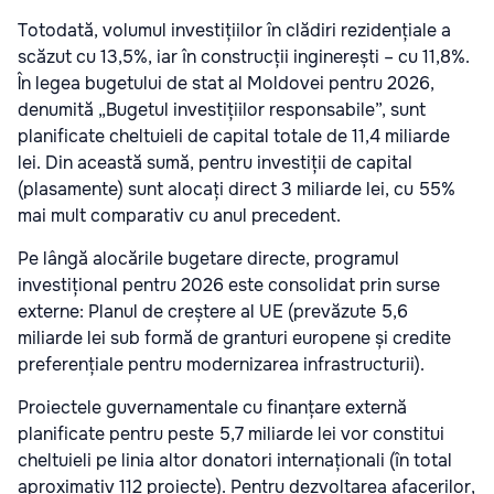
Totodată, volumul investițiilor în clădiri rezidențiale a
scăzut cu 13,5%, iar în construcții inginerești – cu 11,8%.
În legea bugetului de stat al Moldovei pentru 2026,
denumită „Bugetul investițiilor responsabile”, sunt
planificate cheltuieli de capital totale de 11,4 miliarde
lei. Din această sumă, pentru investiții de capital
(plasamente) sunt alocați direct 3 miliarde lei, cu 55%
mai mult comparativ cu anul precedent.
Pe lângă alocările bugetare directe, programul
investițional pentru 2026 este consolidat prin surse
externe: Planul de creștere al UE (prevăzute 5,6
miliarde lei sub formă de granturi europene și credite
preferențiale pentru modernizarea infrastructurii).
Proiectele guvernamentale cu finanțare externă
planificate pentru peste 5,7 miliarde lei vor constitui
cheltuieli pe linia altor donatori internaționali (în total
aproximativ 112 proiecte). Pentru dezvoltarea afacerilor,