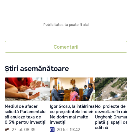
Publicitatea ta poate fi aici
Comentarii
Știri asemănătoare
Mediul de afaceri
Igor Grosu, la întâlnirea
Noi proiecte de
solicită Parlamentului
cu președintele Indiei:
dezvoltare în raion
să anuleze taxa de
Ne dorim mai multe
Ungheni: Drumuri,
0,5% pentru investiții
investiții
piață și spații de
odihnă
27 Iul. 08:39
20 Iul. 19:42