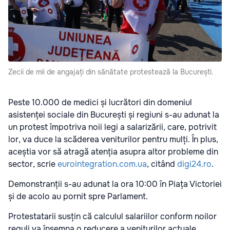
Zecii de mii de angajați din sănătate protestează la București.
Peste 10.000 de medici și lucrători din domeniul
asistenței sociale din București și regiuni s-au adunat la
un protest împotriva noii legi a salarizării, care, potrivit
lor, va duce la scăderea veniturilor pentru mulți. În plus,
aceștia vor să atragă atenția asupra altor probleme din
sector, scrie
eurointegration.com.ua
, citând
digi24.ro
.
Demonstranții s-au adunat la ora 10:00 în Piața Victoriei
și de acolo au pornit spre Parlament.
Protestatarii susțin că calculul salariilor conform noilor
reguli va însemna o reducere a veniturilor actuale