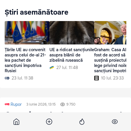
Știri asemănătoare
Țările UE au convenit
UE a ridicat sancțiunile
Graham: Casa Albă
asupra celui de-al 21-
asupra blănii de
fost de acord să
lea pachet de
zibelină rusească
susțină proiectul d
sancțiuni împotriva
lege privind noile
27 Iul. 11:48
Rusiei
sancțiuni împotriva
Rusiei
23 Iul. 11:38
10 Iul. 23:33
Rupor
3 iunie 2026, 13:15
9 750
O porțiune de drum s-a surpat la
Ialoveni în apropierea unui