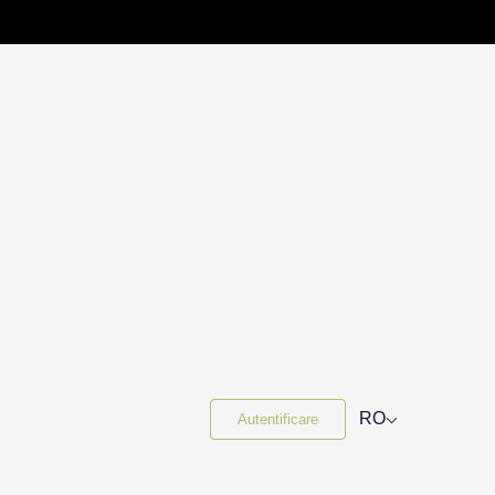
⌵
RO
Autentificare