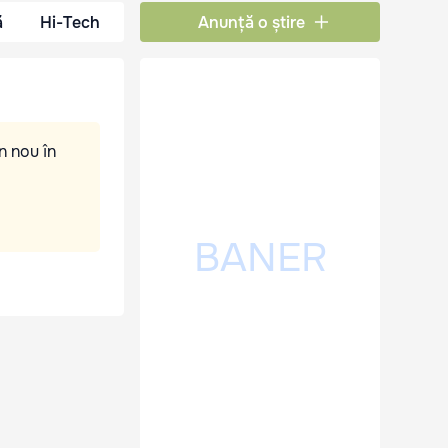
ă
Hi-Tech
Anunță o știre
n nou în