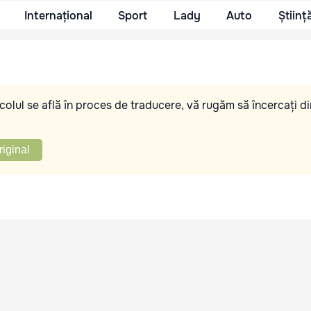
Internațional
Sport
Lady
Auto
Științ
olul se află în proces de traducere, vă rugăm să încercați di
riginal