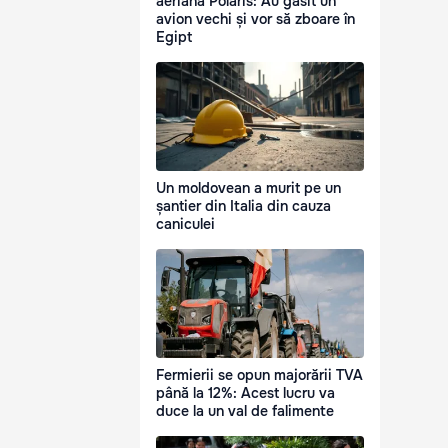
aeriană Polaris: Au găsit un
avion vechi și vor să zboare în
Egipt
Un moldovean a murit pe un
șantier din Italia din cauza
caniculei
Fermierii se opun majorării TVA
până la 12%: Acest lucru va
duce la un val de falimente