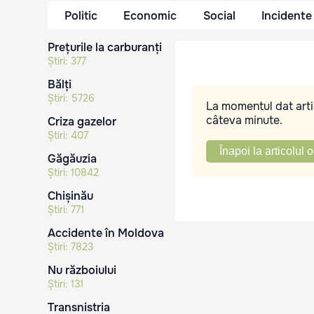
Politic
Economic
Social
Incidente
Prețurile la carburanți
Știri:
377
Bălți
Știri:
5726
La momentul dat artic
câteva minute.
Criza gazelor
Știri:
407
Înapoi la articolul o
Găgăuzia
Știri:
10842
Chișinău
Știri:
771
Accidente în Moldova
Știri:
7823
Nu războiului
Știri:
131
Transnistria