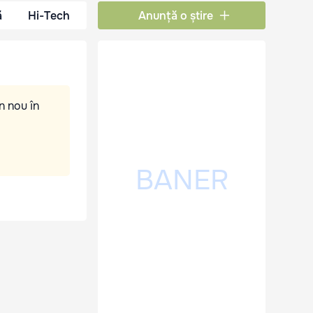
ă
Hi-Tech
Anunță o știre
n nou în