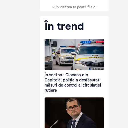
Publicitatea ta poate fi aici
În trend
În sectorul Ciocana din
Capitală, poliția a desfășurat
măsuri de control al circulației
rutiere