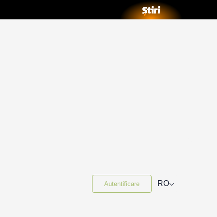
⌵
RO
Autentificare