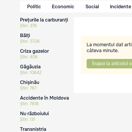
Politic
Economic
Social
Incidente
Prețurile la carburanți
Știri:
376
Bălți
Știri:
5726
La momentul dat artic
câteva minute.
Criza gazelor
Știri:
406
Înapoi la articolul o
Găgăuzia
Știri:
10842
Chișinău
Știri:
767
Accidente în Moldova
Știri:
7818
Nu războiului
Știri:
131
Transnistria