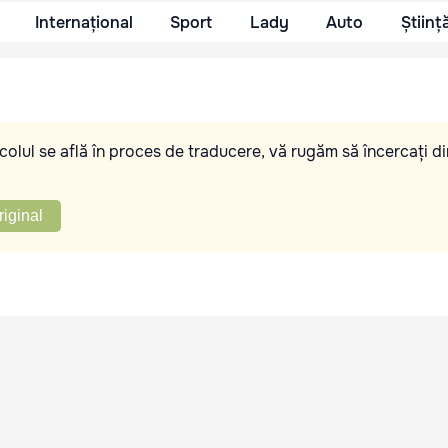
Internațional
Sport
Lady
Auto
Științ
olul se află în proces de traducere, vă rugăm să încercați di
riginal