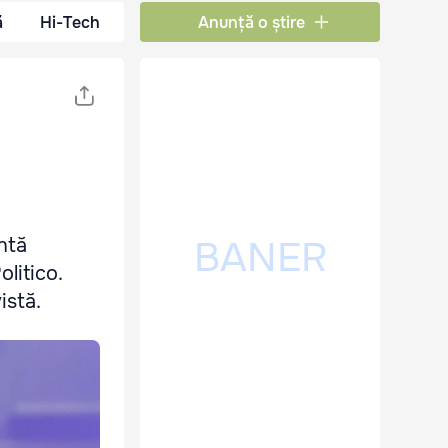
ă
Hi-Tech
Anunță o știre
entă
litico.
istă.