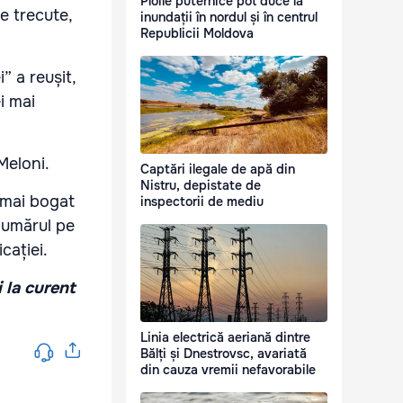
Ploile puternice pot duce la
le trecute,
inundații în nordul și în centrul
Republicii Moldova
” a reușit,
i mai
 Meloni.
Captări ilegale de apă din
Nistru, depistate de
 mai bogat
inspectorii de mediu
 numărul pe
cației.
i la curent
Linia electrică aeriană dintre
Bălți și Dnestrovsc, avariată
din cauza vremii nefavorabile