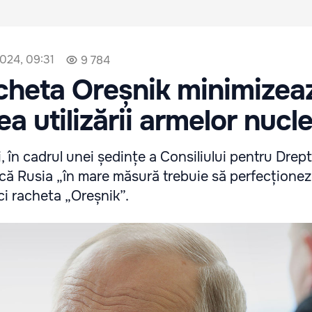
2024, 09:31
9 784
cheta Oreșnik minimizea
ea utilizării armelor nucl
, în cadrul unei ședințe a Consiliului pentru Drept
 că Rusia „în mare măsură trebuie să perfecțione
ci racheta „Oreșnik”.