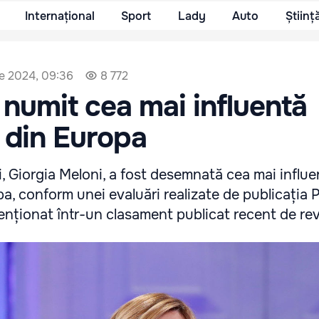
Internațional
Sport
Lady
Auto
Științ
e 2024, 09:36
8 772
a numit cea mai influentă
 din Europa
ei, Giorgia Meloni, a fost desemnată cea mai influ
, conform unei evaluări realizate de publicația Po
enționat într-un clasament publicat recent de rev