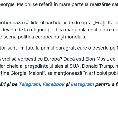
iorgiei Meloni se referă în mare parte la realizările sa
ționează că liderul partidului de dreapta „Frații Italiei
ă devină de la o figură politică marginală unul dintre ce
pe scena politică europeană și mondială.
viitor sunt limitate la primul paragraf, care o descrie pe
ă vrei să vorbești cu Europa? Dacă ești Elon Musk, cel
lier cheie al președintelui ales al SUA, Donald Trump,
rține Giorgiei Meloni”, se menționează în articolul publi
ri și pe
Telegram
,
Facebook
și
Instagram
pentru a f