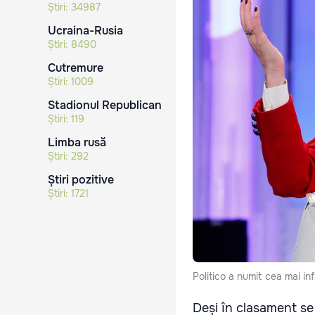
Știri:
34987
Ucraina-Rusia
Știri:
8490
Cutremure
Știri:
1009
Stadionul Republican
Știri:
119
Limba rusă
Știri:
292
Știri pozitive
Știri:
1721
Politico a numit cea mai i
Deși în clasament se 