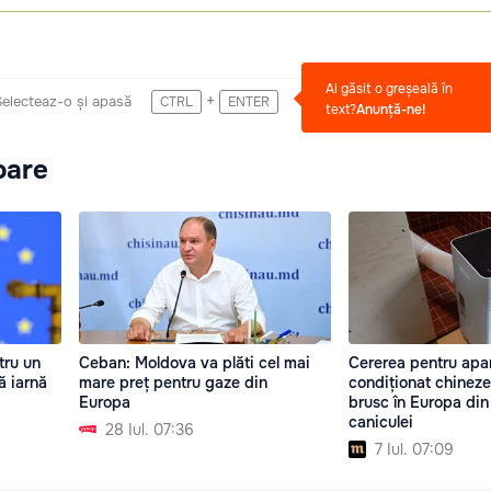
Ai găsit o greșeală în
+
Selecteaz-o și apasă
CTRL
ENTER
text?
Anunță-ne!
oare
tru un
Ceban: Moldova va plăti cel mai
Cererea pentru apa
ă iarnă
mare preț pentru gaze din
condiționat chineze
Europa
brusc în Europa din
caniculei
28 Iul. 07:36
7 Iul. 07:09