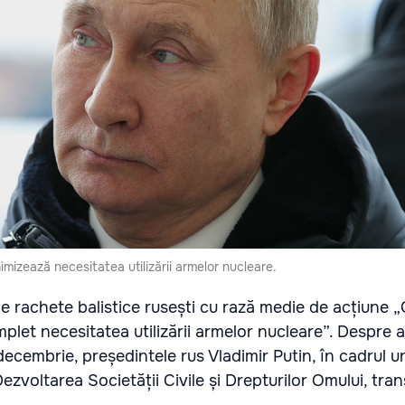
mizează necesitatea utilizării armelor nucleare.
e rachete balistice rusești cu rază medie de acțiune „
let necesitatea utilizării armelor nucleare”. Despre 
ecembrie, președintele rus Vladimir Putin, în cadrul u
Dezvoltarea Societății Civile și Drepturilor Omului, tra