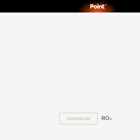
⌵
RO
Autentificare