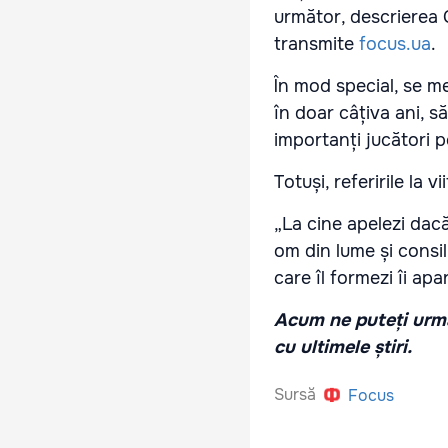
următor, descrierea G
transmite
focus.ua
.
În mod special, se men
în doar câțiva ani, s
importanți jucători 
Totuși, referirile la 
„La cine apelezi dac
om din lume și consi
care îl formezi îi apa
Acum ne puteți urmă
cu ultimele știri.
Sursă
Focus