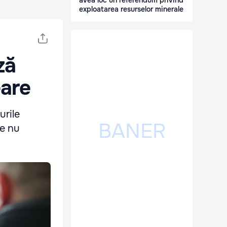
avea loc un referendum privind
exploatarea resurselor minerale
ză
eare
urile
ze nu