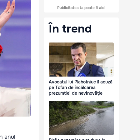
Publicitatea ta poate fi aici
În trend
Avocatul lui Plahotniuc îl acuză
pe Tofan de încălcarea
prezumției de nevinovăție
in anul