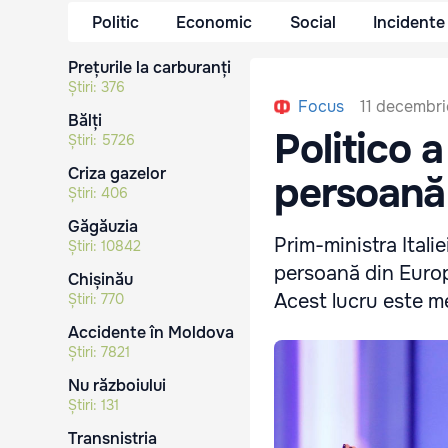
Politic
Economic
Social
Incidente
Prețurile la carburanți
Știri:
376
11 decembri
Focus
Bălți
Politico 
Știri:
5726
Criza gazelor
persoană
Știri:
406
Găgăuzia
Prim-ministra Itali
Știri:
10842
persoană din Europa
Chișinău
Acest lucru este m
Știri:
770
Accidente în Moldova
Știri:
7821
Nu războiului
Știri:
131
Transnistria