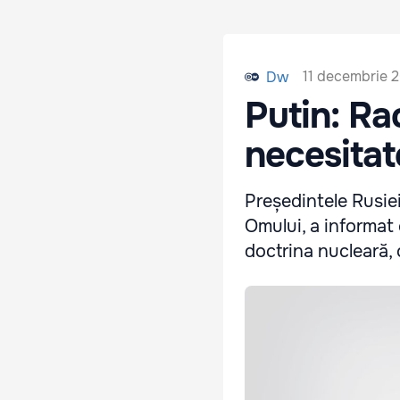
11 decembrie 
Dw
Putin: Ra
necesitat
Președintele Rusiei
Omului, a informat
doctrina nucleară, 