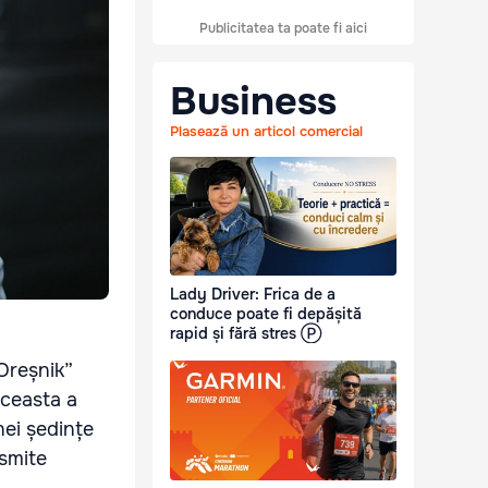
Publicitatea ta poate fi aici
Business
Plasează un articol comercial
Lady Driver: Frica de a
conduce poate fi depășită
rapid și fără stres Ⓟ
Oreșnik”
aceasta a
nei ședințe
nsmite