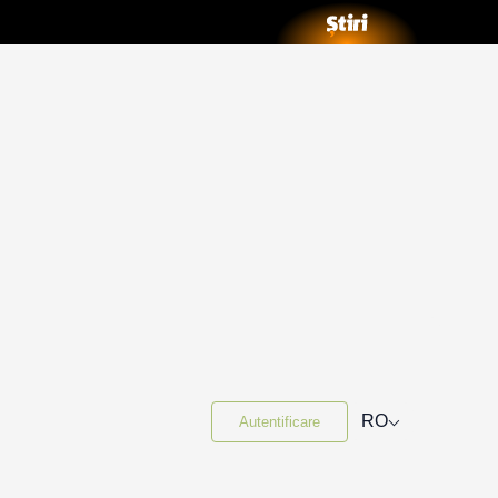
⌵
RO
Autentificare