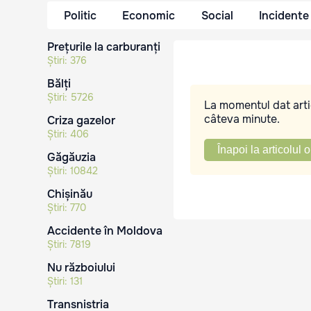
Politic
Economic
Social
Incidente
Prețurile la carburanți
Știri:
376
Bălți
Știri:
5726
La momentul dat artic
câteva minute.
Criza gazelor
Știri:
406
Înapoi la articolul o
Găgăuzia
Știri:
10842
Chișinău
Știri:
770
Accidente în Moldova
Știri:
7819
Nu războiului
Știri:
131
Transnistria