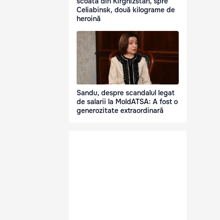
scoată din Kirghizstan, spre
Celiabinsk, două kilograme de
heroină
Sandu, despre scandalul legat
de salarii la MoldATSA: A fost o
generozitate extraordinară