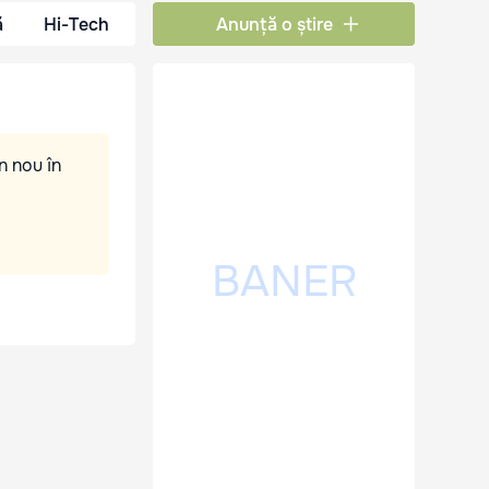
ă
Hi-Tech
Anunță o știre
n nou în