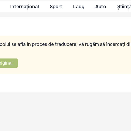
Internațional
Sport
Lady
Auto
Științ
olul se află în proces de traducere, vă rugăm să încercați di
riginal