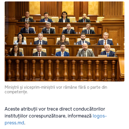
Miniștrii și viceprim-miniștrii vor rămâne fără o parte din
competențe.
Aceste atribuții vor trece direct conducătorilor
instituțiilor corespunzătoare, informează
logos-
press.md
.