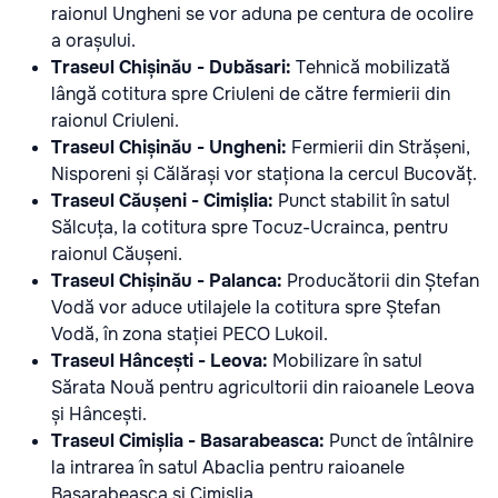
raionul Ungheni se vor aduna pe centura de ocolire
a orașului.
Traseul Chișinău - Dubăsari:
Tehnică mobilizată
lângă cotitura spre Criuleni de către fermierii din
raionul Criuleni.
Traseul Chișinău - Ungheni:
Fermierii din Strășeni,
Nisporeni și Călărași vor staționa la cercul Bucovăț.
Traseul Căușeni - Cimișlia:
Punct stabilit în satul
Sălcuța, la cotitura spre Tocuz-Ucrainca, pentru
raionul Căușeni.
Traseul Chișinău - Palanca:
Producătorii din Ștefan
Vodă vor aduce utilajele la cotitura spre Ștefan
Vodă, în zona stației PECO Lukoil.
Traseul Hâncești - Leova:
Mobilizare în satul
Sărata Nouă pentru agricultorii din raioanele Leova
și Hâncești.
Traseul Cimișlia - Basarabeasca:
Punct de întâlnire
la intrarea în satul Abaclia pentru raioanele
Basarabeasca și Cimișlia.