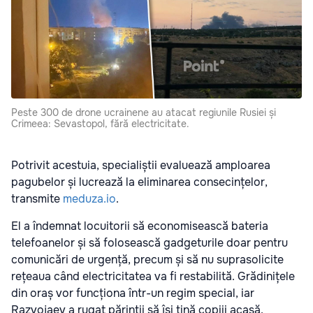
Peste 300 de drone ucrainene au atacat regiunile Rusiei și
Crimeea: Sevastopol, fără electricitate.
Potrivit acestuia, specialiștii evaluează amploarea
pagubelor și lucrează la eliminarea consecințelor,
transmite
meduza.io
.
El a îndemnat locuitorii să economisească bateria
telefoanelor și să folosească gadgeturile doar pentru
comunicări de urgență, precum și să nu suprasolicite
rețeaua când electricitatea va fi restabilită. Grădinițele
din oraș vor funcționa într-un regim special, iar
Razvojaev a rugat părinții să își țină copiii acasă.