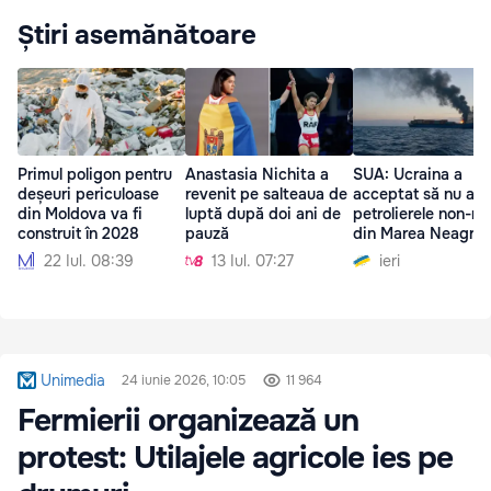
Știri asemănătoare
Primul poligon pentru
Anastasia Nichita a
SUA: Ucraina a
deșeuri periculoase
revenit pe salteaua de
acceptat să nu at
din Moldova va fi
luptă după doi ani de
petrolierele non-ru
construit în 2028
pauză
din Marea Neagră
22 Iul. 08:39
13 Iul. 07:27
ieri
Unimedia
24 iunie 2026, 10:05
11 964
Fermierii organizează un
protest: Utilajele agricole ies pe