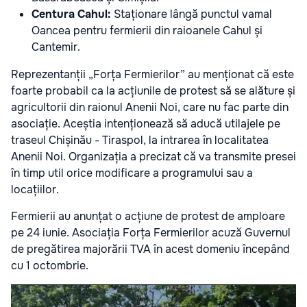
Centura Cahul:
Staționare lângă punctul vamal
Oancea pentru fermierii din raioanele Cahul și
Cantemir.
Reprezentanții „Forța Fermierilor” au menționat că este
foarte probabil ca la acțiunile de protest să se alăture și
agricultorii din raionul Anenii Noi, care nu fac parte din
asociație. Aceștia intenționează să aducă utilajele pe
traseul Chișinău - Tiraspol, la intrarea în localitatea
Anenii Noi. Organizația a precizat că va transmite presei
în timp util orice modificare a programului sau a
locațiilor.
Fermierii au anunțat o acțiune de protest de amploare
pe 24 iunie. Asociația Forța Fermierilor acuză Guvernul
de pregătirea majorării TVA în acest domeniu începând
cu 1 octombrie.