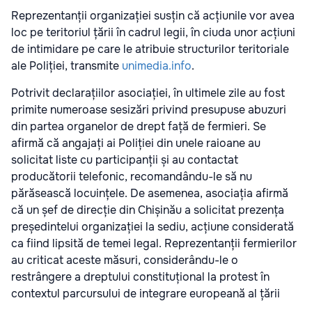
Reprezentanții organizației susțin că acțiunile vor avea
loc pe teritoriul țării în cadrul legii, în ciuda unor acțiuni
de intimidare pe care le atribuie structurilor teritoriale
ale Poliției, transmite
unimedia.info
.
Potrivit declarațiilor asociației, în ultimele zile au fost
primite numeroase sesizări privind presupuse abuzuri
din partea organelor de drept față de fermieri. Se
afirmă că angajați ai Poliției din unele raioane au
solicitat liste cu participanții și au contactat
producătorii telefonic, recomandându-le să nu
părăsească locuințele. De asemenea, asociația afirmă
că un șef de direcție din Chișinău a solicitat prezența
președintelui organizației la sediu, acțiune considerată
ca fiind lipsită de temei legal. Reprezentanții fermierilor
au criticat aceste măsuri, considerându-le o
restrângere a dreptului constituțional la protest în
contextul parcursului de integrare europeană al țării