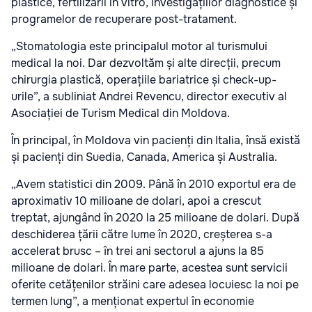
plastice, fertilizării in vitro, investigațiilor diagnostice și
programelor de recuperare post-tratament.
„Stomatologia este principalul motor al turismului
medical la noi. Dar dezvoltăm și alte direcții, precum
chirurgia plastică, operațiile bariatrice și check-up-
urile”, a subliniat Andrei Revencu, director executiv al
Asociației de Turism Medical din Moldova.
În principal, în Moldova vin pacienți din Italia, însă există
și pacienți din Suedia, Canada, America și Australia.
„Avem statistici din 2009. Până în 2010 exportul era de
aproximativ 10 milioane de dolari, apoi a crescut
treptat, ajungând în 2020 la 25 milioane de dolari. După
deschiderea țării către lume în 2020, creșterea s-a
accelerat brusc – în trei ani sectorul a ajuns la 85
milioane de dolari. În mare parte, acestea sunt servicii
oferite cetățenilor străini care adesea locuiesc la noi pe
termen lung”, a menționat expertul în economie