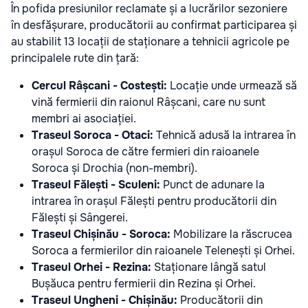
În pofida presiunilor reclamate și a lucrărilor sezoniere
în desfășurare, producătorii au confirmat participarea și
au stabilit 13 locații de staționare a tehnicii agricole pe
principalele rute din țară:
Cercul Râșcani - Costești:
Locație unde urmează să
vină fermierii din raionul Râșcani, care nu sunt
membri ai asociației.
Traseul Soroca - Otaci:
Tehnică adusă la intrarea în
orașul Soroca de către fermieri din raioanele
Soroca și Drochia (non-membri).
Traseul Fălești - Sculeni:
Punct de adunare la
intrarea în orașul Fălești pentru producătorii din
Fălești și Sângerei.
Traseul Chișinău - Soroca:
Mobilizare la răscrucea
Soroca a fermierilor din raioanele Telenești și Orhei.
Traseul Orhei - Rezina:
Staționare lângă satul
Bușăuca pentru fermierii din Rezina și Orhei.
Traseul Ungheni - Chișinău:
Producătorii din