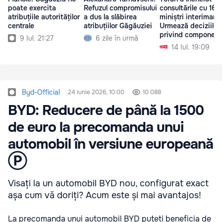
poate exercita
Refuzul compromisului
consultările cu 16
atribuțiile autorităților
a dus la slăbirea
miniștri interimari:
centrale
atribuțiilor Găgăuziei
Urmează deciziile
privind componen
9 Iul. 21:27
6 zile în urmă
Guvernului
14 Iul. 19:09
Byd-Official
24 iunie 2026, 10:00
10 088
BYD: Reducere de până la 1500
de euro la precomanda unui
automobil în versiune europeană
Ⓟ
Visați la un automobil BYD nou, configurat exact
așa cum vă doriți? Acum este și mai avantajos!
La precomanda unui automobil BYD puteți beneficia de