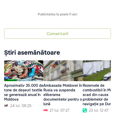
Publicitatea ta poate fi aici
Comentarii
Știri asemănătoare
Aproximativ 35.000 de
Ambasada Moldovei în
Rezervele de
tone de deșeuri textile
Rusia va suspenda
combustibil în Mol
se generează anual în
eliberarea
scad din cauza
Moldova
documentelor pentru o
problemelor de
lună
navigație pe Dună
24 Iul. 09:25
27 Iul. 07:27
23 Iul. 12:47