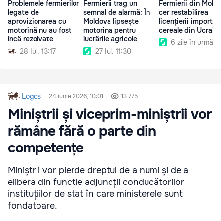
Problemele fermierilor
Fermierii trag un
Fermierii din Mold
legate de
semnal de alarmă: În
cer restabilirea
aprovizionarea cu
Moldova lipsește
licențierii importul
motorină nu au fost
motorina pentru
cereale din Ucrain
încă rezolvate
lucrările agricole
6 zile în urmă
28 Iul. 13:17
27 Iul. 11:30
Logos
24 iunie 2026, 10:01
13 775
Miniștrii și viceprim-miniștrii vor
rămâne fără o parte din
competențe
Miniștrii vor pierde dreptul de a numi și de a
elibera din funcție adjuncții conducătorilor
instituțiilor de stat în care ministerele sunt
fondatoare.