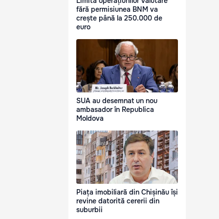
Limita operațiunilor valutare
fără permisiunea BNM va
crește până la 250.000 de
euro
SUA au desemnat un nou
ambasador în Republica
Moldova
Piața imobiliară din Chișinău își
revine datorită cererii din
suburbii