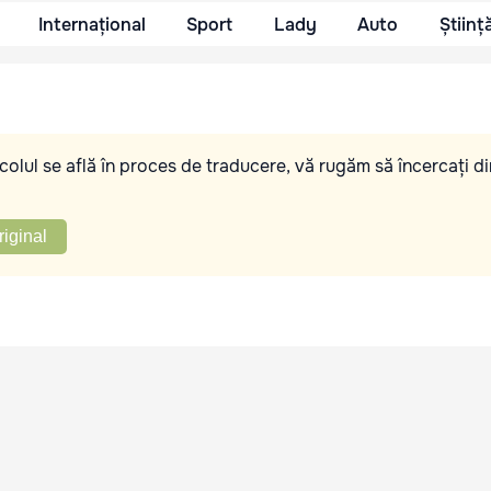
Internațional
Sport
Lady
Auto
Științ
olul se află în proces de traducere, vă rugăm să încercați di
riginal