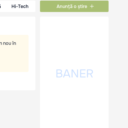
ă
Hi-Tech
Anunță o știre
n nou în