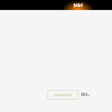
⌵
RO
Autentificare