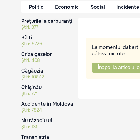
Politic
Economic
Social
Incidente
Prețurile la carburanți
Știri:
377
Bălți
Știri:
5726
La momentul dat artic
câteva minute.
Criza gazelor
Știri:
408
Înapoi la articolul o
Găgăuzia
Știri:
10842
Chișinău
Știri:
771
Accidente în Moldova
Știri:
7824
Nu războiului
Știri:
131
Transnistria