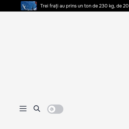
Trei frați au prins un ton de 230 kg, de 