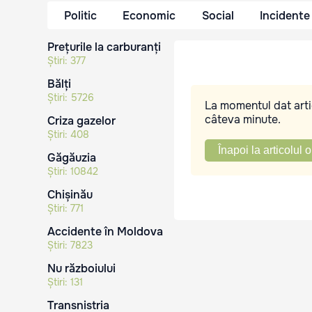
Politic
Economic
Social
Incidente
Prețurile la carburanți
Știri:
377
Bălți
Știri:
5726
La momentul dat artic
câteva minute.
Criza gazelor
Știri:
408
Înapoi la articolul o
Găgăuzia
Știri:
10842
Chișinău
Știri:
771
Accidente în Moldova
Știri:
7823
Nu războiului
Știri:
131
Transnistria