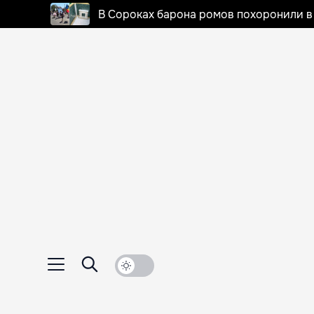
В Сороках барона ромов похоронили в