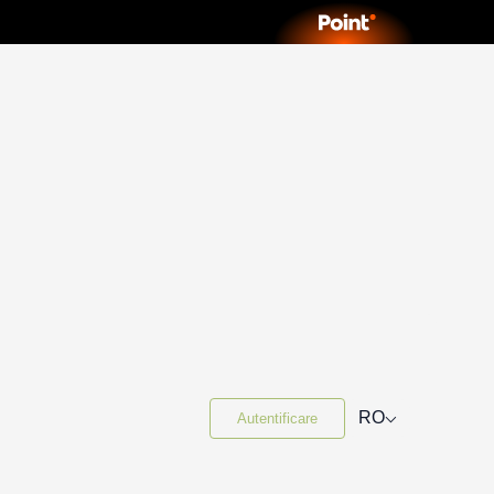
⌵
RO
Autentificare