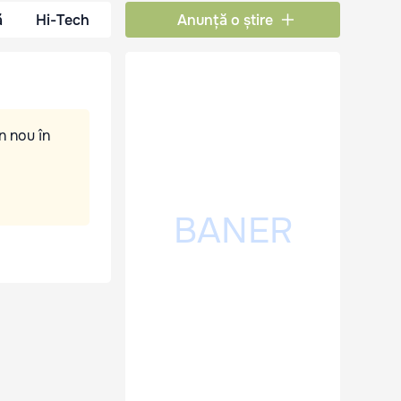
ă
Hi-Tech
Anunță o știre
n nou în