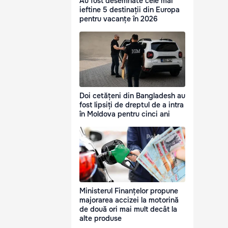
Au fost desemnate cele mai
ieftine 5 destinații din Europa
pentru vacanțe în 2026
Doi cetățeni din Bangladesh au
fost lipsiți de dreptul de a intra
în Moldova pentru cinci ani
Ministerul Finanțelor propune
majorarea accizei la motorină
de două ori mai mult decât la
alte produse