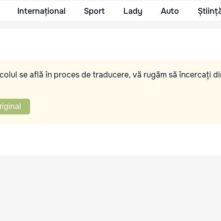
Internațional
Sport
Lady
Auto
Științ
olul se află în proces de traducere, vă rugăm să încercați di
riginal