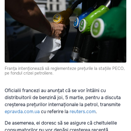
Franța intenționează să reglementeze prețurile la stațiile PECO,
pe fondul crizei petroliere.
Oficialii francezi au anunțat că se vor întâlni cu
distribuitorii de benzină joi, 5 martie, pentru a discuta
creșterea prețurilor internaționale la petrol, transmite
epravda.com.ua
cu referire la
reuters.com
.
De asemenea, ei doresc să se asigure că cheltuielile
consumatorilor nu vor depăși creșterea recentă