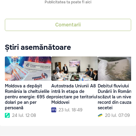
Publicitatea ta poate fi aici
Comentarii
Știri asemănătoare
Moldova a depășit
Autostrada Uniunii A8
Debitul fluviului
România la cheltuielile
intră în etapa de
Dunării în România
pentru energie: 695 de
proiectare pe teritoriul
scăzut la un nivel
dolari pe an per
Moldovei
record din cauza
persoană
secetei
23 Iul. 18:49
24 Iul. 12:08
20 Iul. 07:09