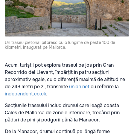
Un traseu pietonal pitoresc cu o lungime de peste 100 de
kilometri, inaugurat pe Mallorca.
Acum, turiștii pot explora traseul pe jos prin Gran
Recorrido del Llevant, împărțit în patru secțiuni
aproximativ egale, cu o diferență maximă de altitudine
de 248 metri pe zi, transmite
unian.net
cu referire la
independent.co.uk
.
Secțiunile traseului includ drumul care leagă coasta
Cales de Mallorca de zonele interioare, trecând prin
păduri de pini și podgorii până la Manacor.
De la Manacor, drumul continuă pe lângă ferme