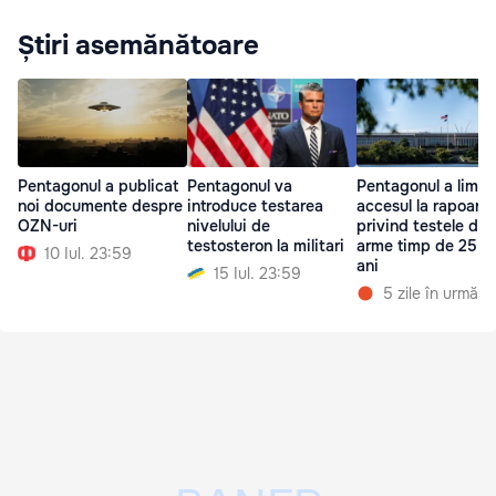
Știri asemănătoare
Pentagonul a publicat
Pentagonul va
Pentagonul a limit
noi documente despre
introduce testarea
accesul la rapoarte
OZN-uri
nivelului de
privind testele de
testosteron la militari
arme timp de 25 d
10 Iul. 23:59
ani
15 Iul. 23:59
5 zile în urmă