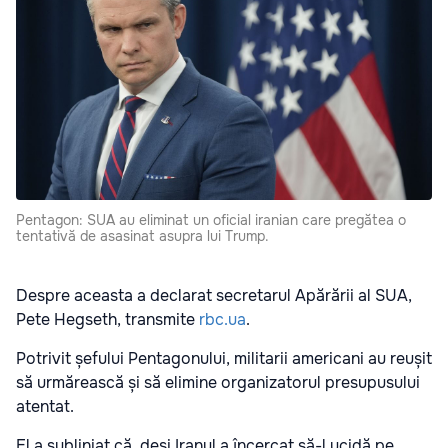
Pentagon: SUA au eliminat un oficial iranian care pregătea o
tentativă de asasinat asupra lui Trump.
Despre aceasta a declarat secretarul Apărării al SUA,
Pete Hegseth, transmite
rbc.ua
.
Potrivit șefului Pentagonului, militarii americani au reușit
să urmărească și să elimine organizatorul presupusului
atentat.
El a subliniat că, deși Iranul a încercat să-l ucidă pe