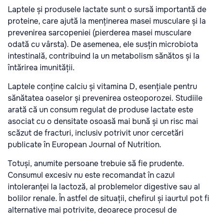
Laptele și produsele lactate sunt o sursă importantă de
proteine, care ajută la menținerea masei musculare și la
prevenirea sarcopeniei (pierderea masei musculare
odată cu vârsta). De asemenea, ele susțin microbiota
intestinală, contribuind la un metabolism sănătos și la
întărirea imunității.
Laptele conține calciu și vitamina D, esențiale pentru
sănătatea oaselor și prevenirea osteoporozei. Studiile
arată că un consum regulat de produse lactate este
asociat cu o densitate osoasă mai bună și un risc mai
scăzut de fracturi, inclusiv potrivit unor cercetări
publicate în European Journal of Nutrition.
Totuși, anumite persoane trebuie să fie prudente.
Consumul excesiv nu este recomandat în cazul
intoleranței la lactoză, al problemelor digestive sau al
bolilor renale. În astfel de situații, chefirul și iaurtul pot fi
alternative mai potrivite, deoarece procesul de