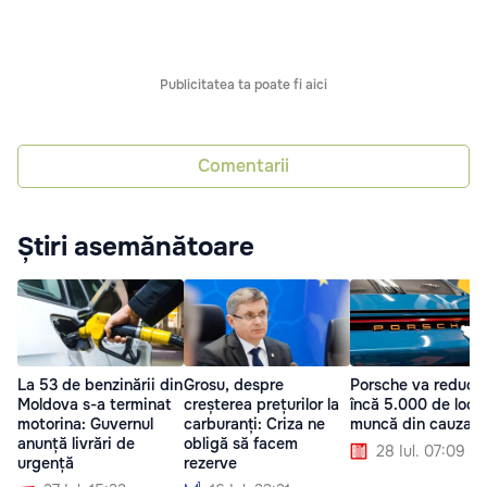
Publicitatea ta poate fi aici
Comentarii
Știri asemănătoare
La 53 de benzinării din
Grosu, despre
Porsche va reduce
Moldova s-a terminat
creșterea prețurilor la
încă 5.000 de locu
motorina: Guvernul
carburanți: Criza ne
muncă din cauza cr
anunță livrări de
obligă să facem
28 Iul. 07:09
urgență
rezerve