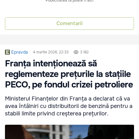
Publicitatea ta poate fi aici
Comentarii
Epravda
4 martie 2026, 22:33
3 182
Franța intenționează să
reglementeze prețurile la stațiile
PECO, pe fondul crizei petroliere
Ministerul Finanțelor din Franța a declarat că va
avea întâlniri cu distribuitorii de benzină pentru a
stabili limite privind creșterea prețurilor.