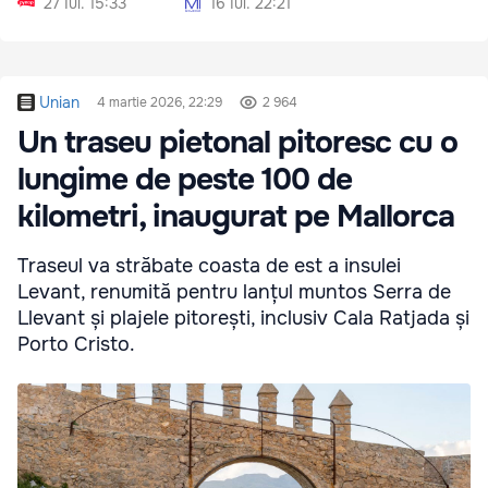
27 Iul. 15:33
16 Iul. 22:21
Unian
4 martie 2026, 22:29
2 964
Un traseu pietonal pitoresc cu o
lungime de peste 100 de
kilometri, inaugurat pe Mallorca
Traseul va străbate coasta de est a insulei
Levant, renumită pentru lanțul muntos Serra de
Llevant și plajele pitorești, inclusiv Cala Ratjada și
Porto Cristo.