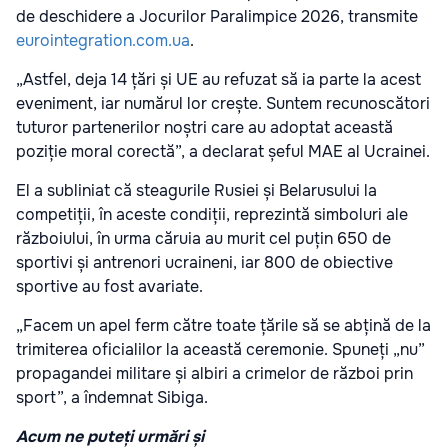
de deschidere a Jocurilor Paralimpice 2026, transmite
eurointegration.com.ua
.
„Astfel, deja 14 țări și UE au refuzat să ia parte la acest
eveniment, iar numărul lor crește. Suntem recunoscători
tuturor partenerilor noștri care au adoptat această
poziție moral corectă”, a declarat șeful MAE al Ucrainei.
El a subliniat că steagurile Rusiei și Belarusului la
competiții, în aceste condiții, reprezintă simboluri ale
războiului, în urma căruia au murit cel puțin 650 de
sportivi și antrenori ucraineni, iar 800 de obiective
sportive au fost avariate.
„Facem un apel ferm către toate țările să se abțină de la
trimiterea oficialilor la această ceremonie. Spuneți „nu”
propagandei militare și albiri a crimelor de război prin
sport”, a îndemnat Sibiga.
Acum ne puteți urmări și