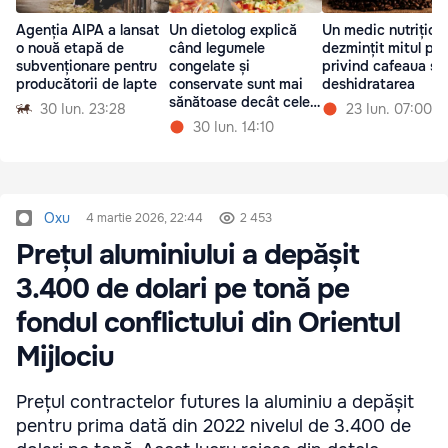
Agenția AIPA a lansat
Un dietolog explică
Un medic nutriționi
o nouă etapă de
când legumele
dezmințit mitul po
subvenționare pentru
congelate și
privind cafeaua și
producătorii de lapte
conservate sunt mai
deshidratarea
sănătoase decât cele
30 Iun. 23:28
23 Iun. 07:00
proaspete
30 Iun. 14:10
Oxu
4 martie 2026, 22:44
2 453
Prețul aluminiului a depășit
3.400 de dolari pe tonă pe
fondul conflictului din Orientul
Mijlociu
Prețul contractelor futures la aluminiu a depășit
pentru prima dată din 2022 nivelul de 3.400 de