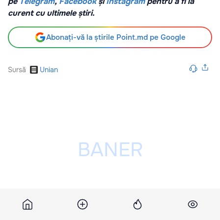
pe
Telegram
,
Facebook
și
Instagram
pentru a fi la
curent cu ultimele știri.
Abonați-vă la știrile Point.md pe Google
Sursă
Unian
Publicitatea ta poate fi aici