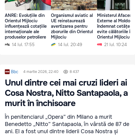
ANRE: Evoluțiile din
Organismul aviatic al
Ministerul Afaceril
Orientul Mijlociu
UE reinstaurează
Externe al Moldove
influențează cotațiile
avertizarea pentru
îndemnat cetățenii
internaționale ale
zborurile din Orientul
evite călătoriile în
produselor petroliere
Mijlociu
Orientul Mijlociu
14 Iul. 17:55
14 Iul. 20:49
21 Iul. 10:24
Bbc
4 martie 2026, 22:40
8 437
Unul dintre cei mai cruzi lideri ai
Cosa Nostra, Nitto Santapaola, a
murit în închisoare
În penitenciarul „Opera” din Milano a murit
Benedetto „Nitto” Santapaola, în vârstă de 87 de
ani. El a fost unul dintre liderii Cosa Nostra și