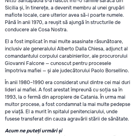
Nitto Santapaola s-a născut într-o familie săracă din
Sicilia și, în tinerețe, a devenit membru al unei grupări
mafiote locale, care ulterior avea să-i poarte numele.
Până în anii 1970, a reușit să ajungă în structurile de
conducere ale Cosa Nostra.
El a fost implicat în mai multe asasinate răsunătoare,
inclusiv ale generalului Alberto Dalla Chiesa, adjunct al
comandantului corpului carabinierilor, ale procurorului
Giovanni Falcone — cunoscut pentru procesele
împotriva mafiei — și ale judecătorului Paolo Borsellino.
În anii 1980–1990 era considerat unul dintre cei mai duri
lideri ai mafiei. A fost arestat împreună cu soția sa în
1993, la o fermă din apropiere de Catania. În urma mai
multor procese, a fost condamnat la mai multe pedepse
pe viață. El a murit în spitalul penitenciarului, unde
fusese transferat din cauza agravării stării de sănătate.
Acum ne puteți urmări și