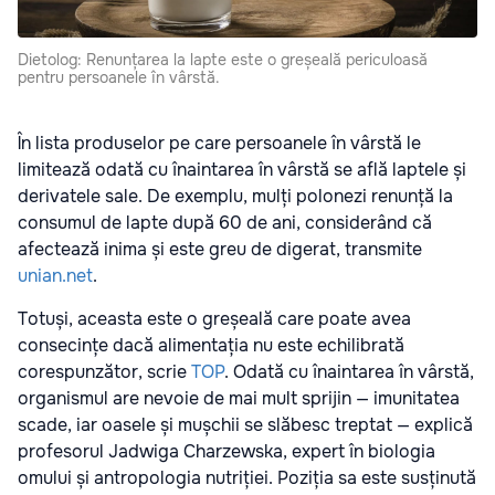
Dietolog: Renunțarea la lapte este o greșeală periculoasă
pentru persoanele în vârstă.
În lista produselor pe care persoanele în vârstă le
limitează odată cu înaintarea în vârstă se află laptele și
derivatele sale. De exemplu, mulți polonezi renunță la
consumul de lapte după 60 de ani, considerând că
afectează inima și este greu de digerat, transmite
unian.net
.
Totuși, aceasta este o greșeală care poate avea
consecințe dacă alimentația nu este echilibrată
corespunzător, scrie
TOP
. Odată cu înaintarea în vârstă,
organismul are nevoie de mai mult sprijin — imunitatea
scade, iar oasele și mușchii se slăbesc treptat — explică
profesorul Jadwiga Charzewska, expert în biologia
omului și antropologia nutriției. Poziția sa este susținută