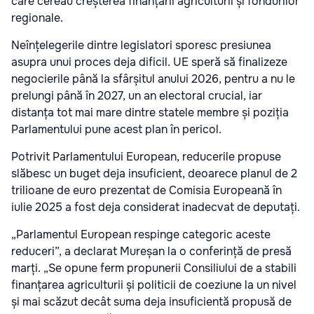
care cereau creșterea finanțării agriculturii și fondurilor
regionale.
Neînțelegerile dintre legislatori sporesc presiunea
asupra unui proces deja dificil. UE speră să finalizeze
negocierile până la sfârșitul anului 2026, pentru a nu le
prelungi până în 2027, un an electoral crucial, iar
distanța tot mai mare dintre statele membre și poziția
Parlamentului pune acest plan în pericol.
Potrivit Parlamentului European, reducerile propuse
slăbesc un buget deja insuficient, deoarece planul de 2
trilioane de euro prezentat de Comisia Europeană în
iulie 2025 a fost deja considerat inadecvat de deputați.
„Parlamentul European respinge categoric aceste
reduceri”, a declarat Mureșan la o conferință de presă
marți. „Se opune ferm propunerii Consiliului de a stabili
finanțarea agriculturii și politicii de coeziune la un nivel
și mai scăzut decât suma deja insuficientă propusă de