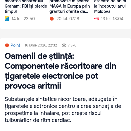
moartea senatorului
promoveze mișcarea
atacate de animal
Graham: FBI își pierde
MAGA în Europa prin
la începutul anului 
timpul
granturi oferite de
Moldova
USAID
14 Iul. 23:50
20 Iul. 07:18
13 Iul. 18:04
Point
16 iunie 2026, 22:32
7 376
Oamenii de știință:
Componentele răcoritoare din
țigaretele electronice pot
provoca aritmii
Substanțele sintetice răcoritoare, adăugate în
țigaretele electronice pentru a crea senzația de
prospețime la inhalare, pot crește riscul
tulburărilor de ritm cardiac.