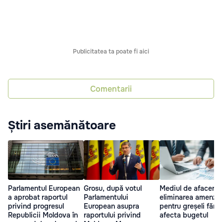
Publicitatea ta poate fi aici
Comentarii
Știri asemănătoare
Parlamentul European
Grosu, după votul
Mediul de afaceri 
a aprobat raportul
Parlamentului
eliminarea amenzil
privind progresul
European asupra
pentru greșeli fără
Republicii Moldova în
raportului privind
afecta bugetul