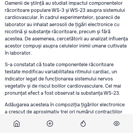
Oamenii de știință au studiat impactul componentelor
răcoritoare populare WS-3 și WS-23 asupra sistemului
cardiovascular. În cadrul experimentelor, șoarecii de
laborator au inhalat aerosoli de țigări electronice cu
nicotină și substanțe răcoritoare, precum și fără
acestea. De asemenea, cercetătorii au analizat influența
acestor compuși asupra celulelor inimii umane cultivate
în laborator.
S-a constatat că toate componentele răcoritoare
testate modificau variabilitatea ritmului cardiac, un
indicator legat de funcționarea sistemului nervos
vegetativ și de riscul bolilor cardiovasculare. Cel mai
pronunțat efect a fost observat la substanța WS-23.
Adăugarea acesteia în compoziția țigărilor electronice
a crescut de aproximativ trei ori numărul contracțiilor
premature ale inimii la șoareci, comparativ cu
expunerea la nicotină fără adaosuri răcoritoare.