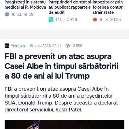
înregistrați în sistemul
întreprinderi de stat și-
impozitelor prin
medical al R. Moldova
au publicat rapoartele
folosirea conturilor
de audit
străinătate
16 Iul. 19:09
17 Iul. 09:19
8 Iul. 20:25
Meduza
16 iunie 2026, 22:41
10 586
FBI a prevenit un atac asupra
Casei Albe în timpul sărbătoririi
a 80 de ani ai lui Trump
FBI a prevenit un atac asupra Casei Albe în
timpul sărbătoririi a 80 de ani a președintelui
SUA, Donald Trump. Despre aceasta a declarat
directorul serviciului, Kash Patel.