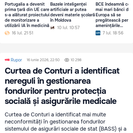
Portugalia a devenit
Bazele inteligenței
BCE îndeamnă cel
prima țară din UE care
artificiale ar putea
mai mari bănci din
s-a alăturat proiectului
deveni materie școlară
Europa să se
de monitorizare a
în Moldova
pregătească pentr
utilizării IA în medicină
amenințările
10 Iul. 10:57
cibernetice
16 Iul. 21:51
7 Iul. 18:56
Rupor
16 iunie 2026, 22:50
10 298
Curtea de Conturi a identificat
nereguli în gestionarea
fondurilor pentru protecția
socială și asigurările medicale
Curtea de Conturi a identificat mai multe
neconformități în gestionarea fondurilor
sistemului de asigurări sociale de stat (BASS) și a