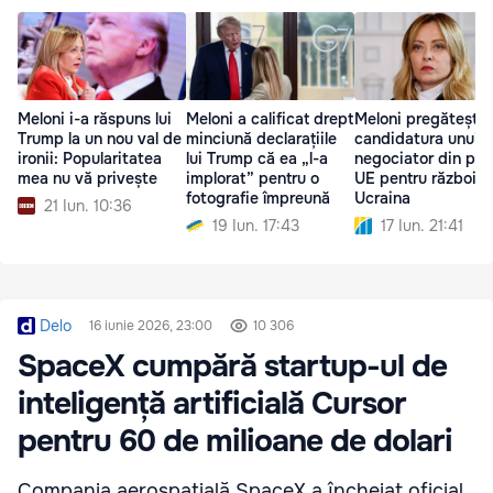
Meloni i-a răspuns lui
Meloni a calificat drept
Meloni pregătește
Trump la un nou val de
minciună declarațiile
candidatura unui
ironii: Popularitatea
lui Trump că ea „l-a
negociator din par
mea nu vă privește
implorat” pentru o
UE pentru războiul
fotografie împreună
Ucraina
21 Iun. 10:36
19 Iun. 17:43
17 Iun. 21:41
Delo
16 iunie 2026, 23:00
10 306
SpaceX cumpără startup-ul de
inteligență artificială Cursor
pentru 60 de milioane de dolari
Compania aerospațială SpaceX a încheiat oficial