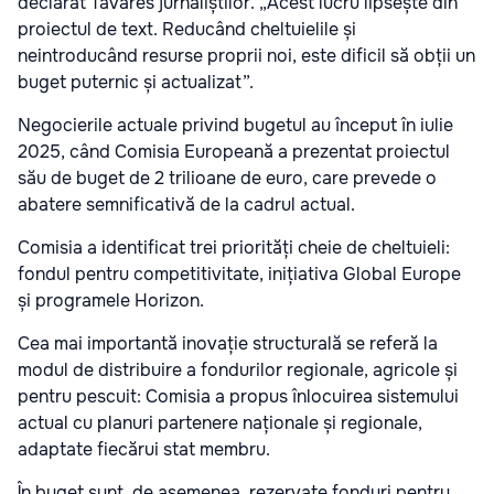
declarat Tavares jurnaliștilor. „Acest lucru lipsește din
proiectul de text. Reducând cheltuielile și
neintroducând resurse proprii noi, este dificil să obții un
buget puternic și actualizat”.
Negocierile actuale privind bugetul au început în iulie
2025, când Comisia Europeană a prezentat proiectul
său de buget de 2 trilioane de euro, care prevede o
abatere semnificativă de la cadrul actual.
Comisia a identificat trei priorități cheie de cheltuieli:
fondul pentru competitivitate, inițiativa Global Europe
și programele Horizon.
Cea mai importantă inovație structurală se referă la
modul de distribuire a fondurilor regionale, agricole și
pentru pescuit: Comisia a propus înlocuirea sistemului
actual cu planuri partenere naționale și regionale,
adaptate fiecărui stat membru.
În buget sunt, de asemenea, rezervate fonduri pentru