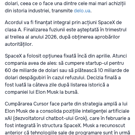
dolari, ceea ce o face una dintre cele mai mari achiziții
din istoria industriei, transmite
delo.ua
.
Acordul va fi finanțat integral prin acțiuni SpaceX de
clasa A. Finalizarea fuziunii este așteptată în trimestrul
al treilea al anului 2026, după obținerea aprobărilor
autorităților.
SpaceX a folosit opțiunea fixată încă din aprilie. Atunci
compania avea de ales: să cumpere startup-ul pentru
60 de miliarde de dolari sau să plătească 10 miliarde de
dolari despăgubiri în cazul refuzului. Decizia finală a
fost luată la câteva zile după listarea istorică a
companiei lui Elon Musk la bursă.
Cumpărarea Cursor face parte din strategia amplă a lui
Elon Musk de a consolida pozițiile inteligenței artificiale
xAI (dezvoltatorul chatbot-ului Grok), care în februarie a
fost integrată în structura SpaceX. Musk a recunoscut
anterior că tehnologiile sale de programare sunt în urmă