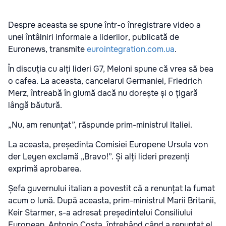
Despre aceasta se spune într-o înregistrare video a
unei întâlniri informale a liderilor, publicată de
Euronews, transmite
eurointegration.com.ua
.
În discuția cu alți lideri G7, Meloni spune că vrea să bea
o cafea. La aceasta, cancelarul Germaniei, Friedrich
Merz, întreabă în glumă dacă nu dorește și o țigară
lângă băutură.
„Nu, am renunțat”, răspunde prim-ministrul Italiei.
La aceasta, președinta Comisiei Europene Ursula von
der Leyen exclamă „Bravo!”. Și alți lideri prezenți
exprimă aprobarea.
Șefa guvernului italian a povestit că a renunțat la fumat
acum o lună. După aceasta, prim-ministrul Marii Britanii,
Keir Starmer, s-a adresat președintelui Consiliului
European, Antonio Costa, întrebând când a renunțat el