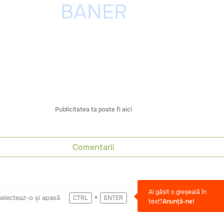
Publicitatea ta poate fi aici
Comentarii
Ai găsit o greșeală în
+
Selecteaz-o și apasă
CTRL
ENTER
text?
Anunță-ne!