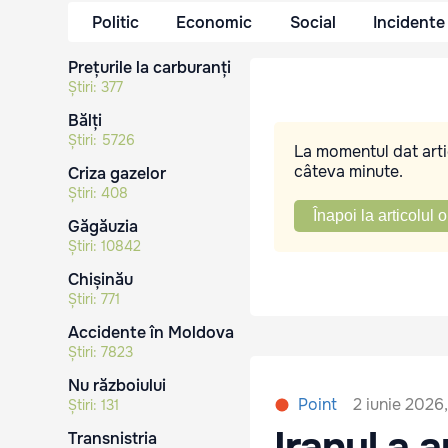
Politic
Economic
Social
Incidente
Prețurile la carburanți
Știri:
377
Bălți
Știri:
5726
La momentul dat artic
câteva minute.
Criza gazelor
Știri:
408
Înapoi la articolul o
Găgăuzia
Știri:
10842
Chișinău
Știri:
771
Accidente în Moldova
Știri:
7823
Nu războiului
2 iunie 2026
Point
Știri:
131
Iranul a 
Transnistria