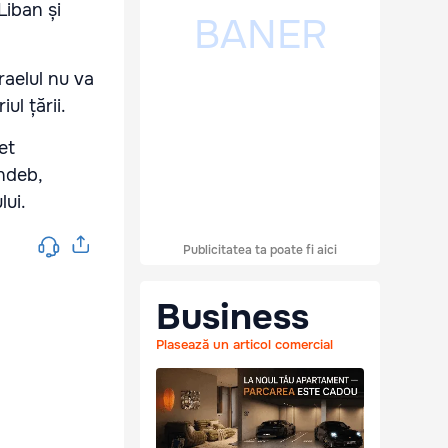
Liban și
raelul nu va
ul țării.
et
ndeb,
lui.
Publicitatea ta poate fi aici
Business
Plasează un articol comercial