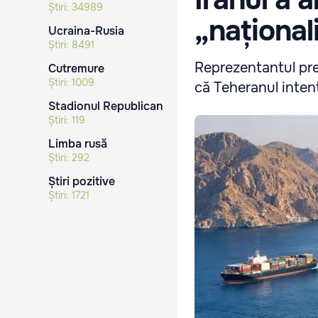
Știri:
34989
„național
Ucraina-Rusia
Știri:
8491
Reprezentantul prez
Cutremure
Știri:
1009
că Teheranul inten
Stadionul Republican
Știri:
119
Limba rusă
Știri:
292
Știri pozitive
Știri:
1721