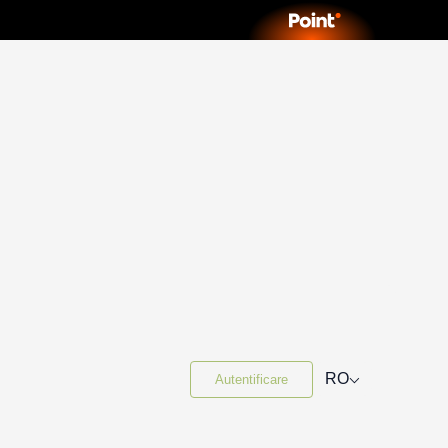
⌵
RO
Autentificare