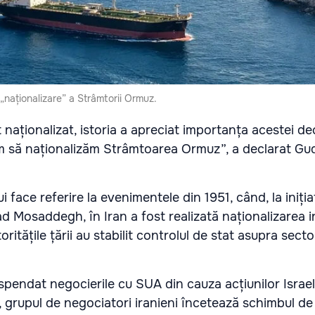
 „naționalizare” a Strâmtorii Ormuz.
 naționalizat, istoria a apreciat importanța acestei dec
m să naționalizăm Strâmtoarea Ormuz”, a declarat Gud
i face referire la evenimentele din 1951, când, la iniția
 Mosaddegh, în Iran a fost realizată naționalizarea i
oritățile țării au stabilit controlul de stat asupra secto
suspendat negocierile cu SUA din cauza acțiunilor Israel
i, grupul de negociatori iranieni încetează schimbul de