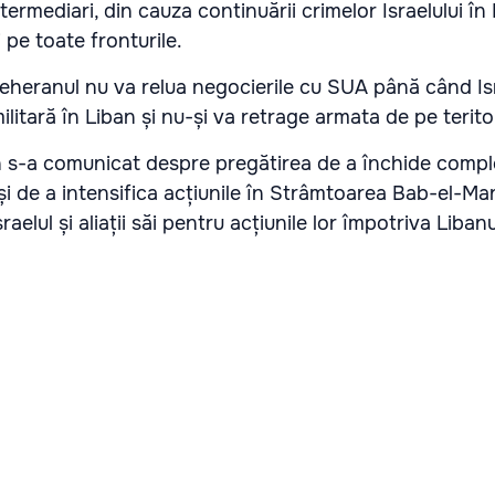
ermediari, din cauza continuării crimelor Israelului în 
i pe toate fronturile.
Teheranul nu va relua negocierile cu SUA până când Is
itară în Liban și nu-și va retrage armata de pe teritori
n s-a comunicat despre pregătirea de a închide compl
 de a intensifica acțiunile în Strâmtoarea Bab-el-Ma
aelul și aliații săi pentru acțiunile lor împotriva Libanu