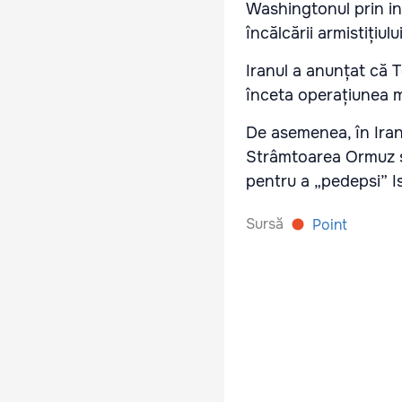
Washingtonul prin int
încălcării armistițiulu
Iranul a anunțat că 
înceta operațiunea mil
De asemenea, în Ira
Strâmtoarea Ormuz și
pentru a „pedepsi” Isr
Sursă
Point