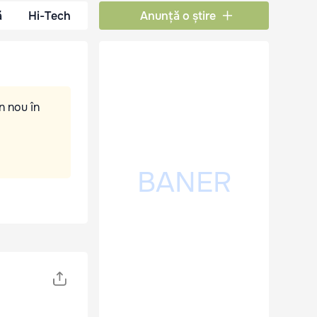
ă
Hi-Tech
Anunță o știre
n nou în