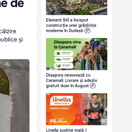
ne de
Element Stil a început
construcția unei grădinițe
călzire
moderne în Durlești Ⓟ
ublice și
Diaspora renovează cu
Ceramall: Livrare și adeziv
gratuit doar în August Ⓟ
Linella susține maib |