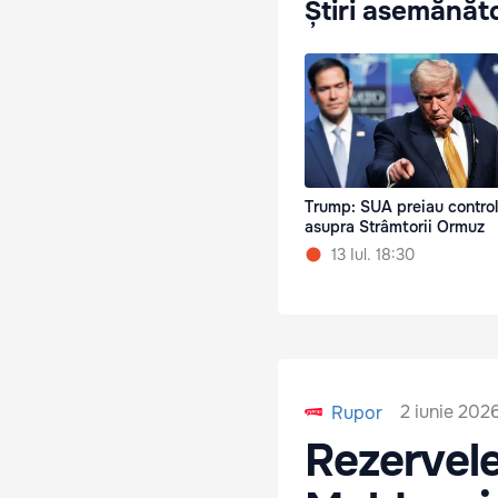
Știri asemănăt
Trump: SUA preiau control
asupra Strâmtorii Ormuz
13 Iul. 18:30
2 iunie 2026
Rupor
Rezervele