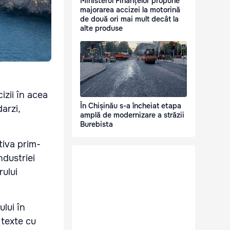
Ministerul Finanțelor propune
majorarea accizei la motorină
de două ori mai mult decât la
alte produse
izii în acea
În Chișinău s-a încheiat etapa
arzi,
amplă de modernizare a străzii
Burebista
tiva prim-
ndustriei
rului
ului în
 texte cu