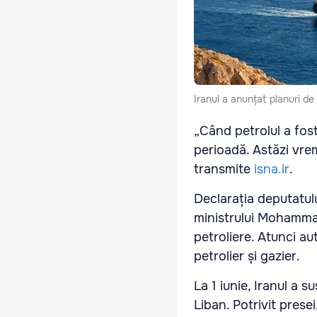
Iranul a anunțat planuri de
„Când petrolul a fost
perioadă. Astăzi vre
transmite
isna.ir
.
Declarația deputatulu
ministrului Mohammad
petroliere. Atunci aut
petrolier și gazier.
La 1 iunie, Iranul a 
Liban. Potrivit prese