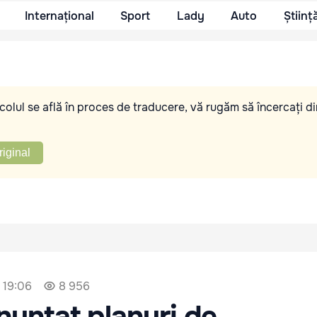
Internațional
Sport
Lady
Auto
Științ
olul se află în proces de traducere, vă rugăm să încercați di
riginal
, 19:06
8 956
anunțat planuri de