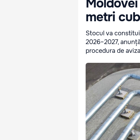
Moldovei 
metri cub
Stocul va constitui
2026–2027, anunță M
procedura de avizar