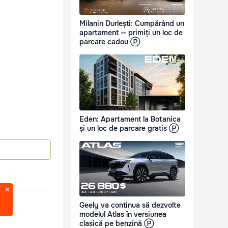
Milanin Durlești: Cumpărând un
apartament — primiți un loc de
parcare cadou Ⓟ
Eden: Apartament la Botanica
și un loc de parcare gratis Ⓟ
Geely va continua să dezvolte
modelul Atlas în versiunea
clasică pe benzină Ⓟ