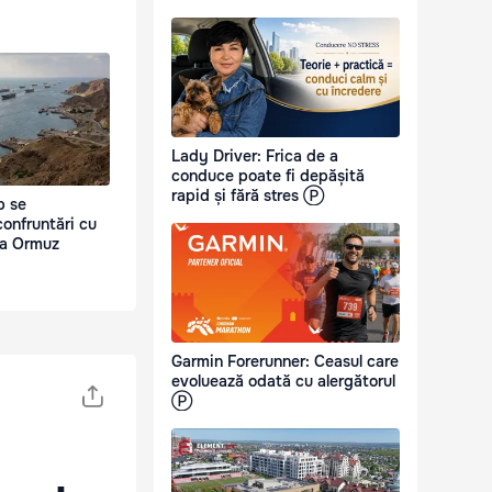
Lady Driver: Frica de a
conduce poate fi depășită
rapid și fără stres Ⓟ
p se
onfruntări cu
ea Ormuz
Garmin Forerunner: Ceasul care
evoluează odată cu alergătorul
Ⓟ