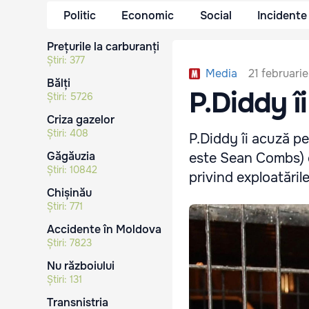
Politic
Economic
Social
Incidente
Prețurile la carburanți
Știri:
377
21 februarie
Media
Bălți
P.Diddy î
Știri:
5726
Criza gazelor
Știri:
408
P.Diddy îi acuză pe
Găgăuzia
este Sean Combs) ce
Știri:
10842
privind exploatăril
Chișinău
Știri:
771
Accidente în Moldova
Știri:
7823
Nu războiului
Știri:
131
Transnistria