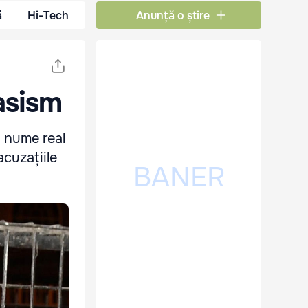
ă
Hi-Tech
Anunță o știre
asism
i nume real
acuzațiile