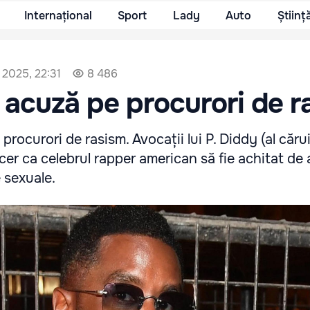
Internațional
Sport
Lady
Auto
Științ
 2025, 22:31
8 486
i acuză pe procurori de r
 procurori de rasism. Avocații lui P. Diddy (al căru
r ca celebrul rapper american să fie achitat de 
e sexuale.