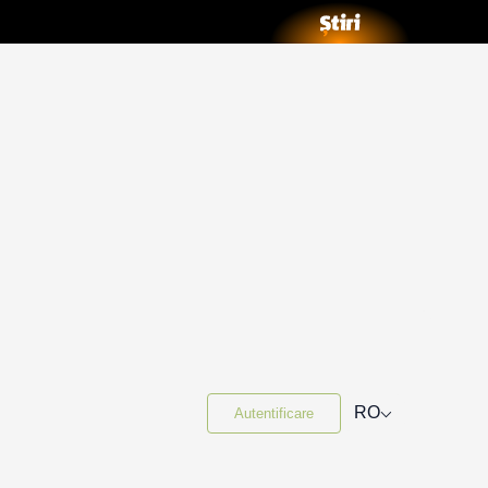
⌵
RO
Autentificare