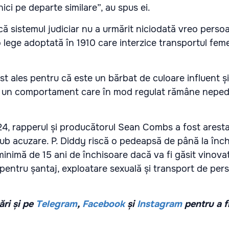
nici pe departe similare”, au spus ei.
că sistemul judiciar nu a urmărit niciodată vreo perso
o lege adoptată în 1910 care interzice transportul feme
 ales pentru că este un bărbat de culoare influent și
u un comportament care în mod regulat rămâne nepede
4, rapperul și producătorul Sean Combs a fost arest
 sub acuzare. P. Diddy riscă o pedeapsă de până la înc
inimă de 15 ani de închisoare dacă va fi găsit vinovat
e pentru șantaj, exploatare sexuală și transport de pe
ri și pe
Telegram
,
Facebook
și
Instagram
pentru a f