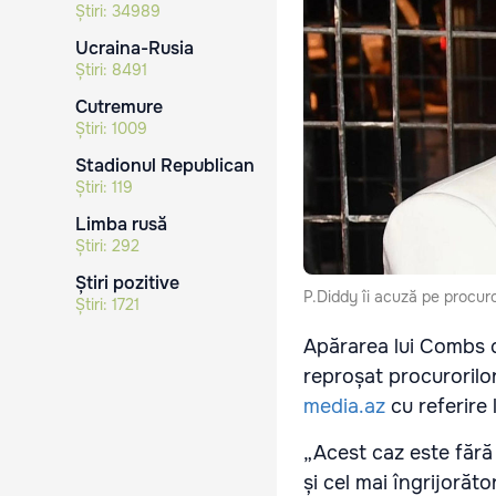
Știri:
34989
Ucraina-Rusia
Știri:
8491
Cutremure
Știri:
1009
Stadionul Republican
Știri:
119
Limba rusă
Știri:
292
Știri pozitive
P.Diddy îi acuză pe procuro
Știri:
1721
Apărarea lui Combs c
reproșat procurorilor
media.az
cu referire
„Acest caz este fără
și cel mai îngrijorăt