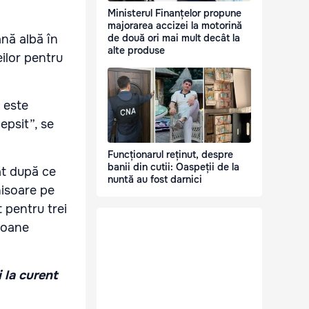
Ministerul Finanțelor propune
majorarea accizei la motorină
de două ori mai mult decât la
ană albă în
alte produse
ilor pentru
 este
psit”, se
Funcționarul reținut, despre
banii din cutii: Oaspeții de la
at după ce
nuntă au fost darnici
hisoare pe
 pentru trei
rsoane
i la curent