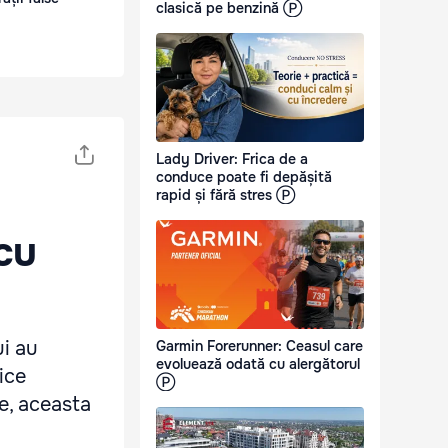
clasică pe benzină Ⓟ
Lady Driver: Frica de a
conduce poate fi depășită
rapid și fără stres Ⓟ
cu
ui au
Garmin Forerunner: Ceasul care
evoluează odată cu alergătorul
ice
Ⓟ
e, aceasta