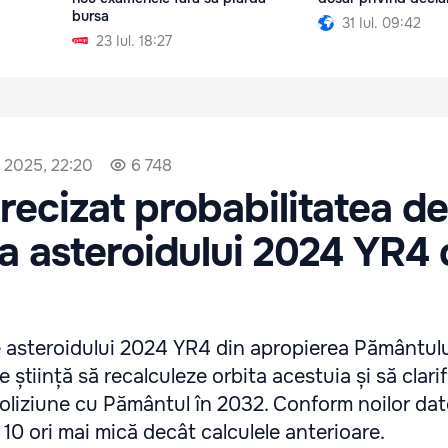
bursa
31 Iul. 09:42
23 Iul. 18:27
e 2025, 22:20
6 748
ecizat probabilitatea de
 a asteroidului 2024 YR4 
le asteroidului 2024 YR4 din apropierea Pământul
 știință să recalculeze orbita acestuia și să clarif
coliziune cu Pământul în 2032. Conform noilor dat
10 ori mai mică decât calculele anterioare.