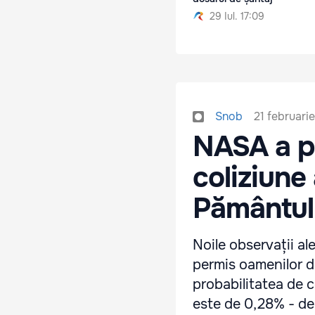
29 Iul. 17:09
21 februari
Snob
NASA a pr
coliziune
Pământul
Noile observații a
permis oamenilor de
probabilitatea de 
este de 0,28% - de 