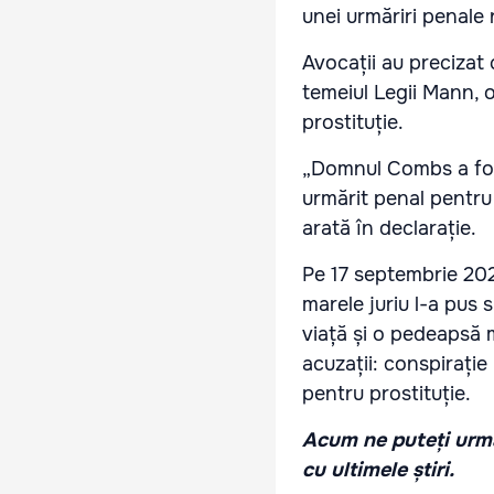
unei urmăriri penale 
Avocații au precizat 
temeiul Legii Mann, 
prostituție.
„Domnul Combs a fost
urmărit penal pentr
arată în declarație.
Pe 17 septembrie 202
marele juriu l-a pus
viață și o pedeapsă m
acuzații: conspirați
pentru prostituție.
Acum ne puteți urmă
cu ultimele știri.