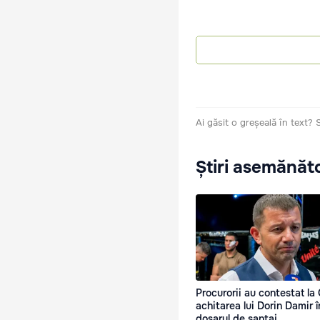
Ai găsit o greșeală în text?
Știri asemănăt
Procurorii au contestat la
achitarea lui Dorin Damir î
dosarul de șantaj