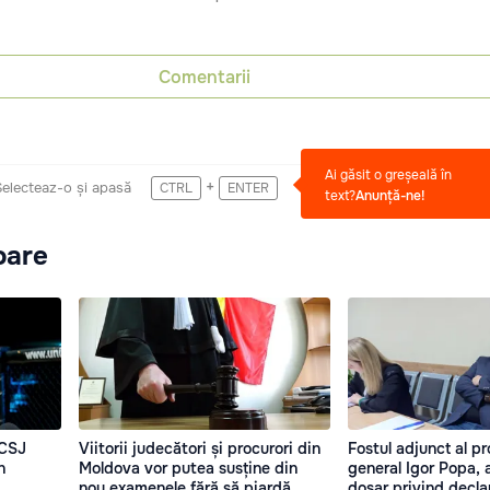
Comentarii
Ai găsit o greșeală în
+
Selecteaz-o și apasă
CTRL
ENTER
text?
Anunță-ne!
oare
 CSJ
Viitorii judecători și procurori din
Fostul adjunct al pr
n
Moldova vor putea susține din
general Igor Popa, a
nou examenele fără să piardă
dosar privind declar