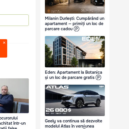
Milanin Durlești: Cumpărând un
apartament — primiți un loc de
parcare cadou Ⓟ
Eden: Apartament la Botanica
și un loc de parcare gratis Ⓟ
ocurorului
Geely va continua să dezvolte
chitat într-un
modelul Atlas în versiunea
ații false