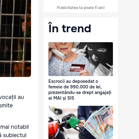
Publicitatea ta poate fi aici
În trend
Escrocii au deposedat o
femeie de 990.000 de lei,
prezentându-se drept angajați
vocații au
ai MAI și SIS
nsmite
mai notabil
ă subiectul