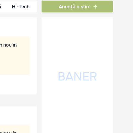
ă
Hi-Tech
Anunță o știre
n nou în