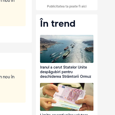
n nou în
Publicitatea ta poate fi aici
În trend
Iranul a cerut Statelor Unite
despăgubiri pentru
n nou în
deschiderea Strâmtorii Ormuz