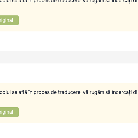
olul se află în proces de traducere, vă rugăm să încercați di
riginal
olul se află în proces de traducere, vă rugăm să încercați di
riginal