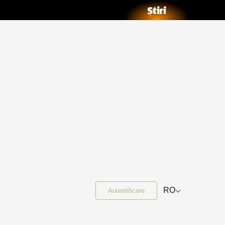
⌵
RO
Autentificare