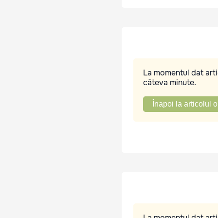
La momentul dat artic
câteva minute.
Înapoi la articolul o
La momentul dat artic