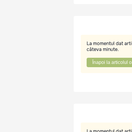
La momentul dat artic
câteva minute.
Înapoi la articolul o
La momentul dat artic