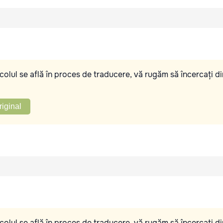
olul se află în proces de traducere, vă rugăm să încercați di
riginal
olul se află în proces de traducere, vă rugăm să încercați di