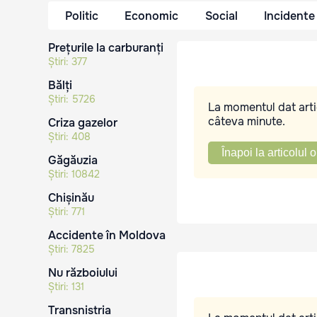
Politic
Economic
Social
Incidente
Prețurile la carburanți
Știri:
377
Bălți
Știri:
5726
La momentul dat artic
câteva minute.
Criza gazelor
Știri:
408
Înapoi la articolul o
Găgăuzia
Știri:
10842
Chișinău
Știri:
771
Accidente în Moldova
Știri:
7825
Nu războiului
Știri:
131
Transnistria