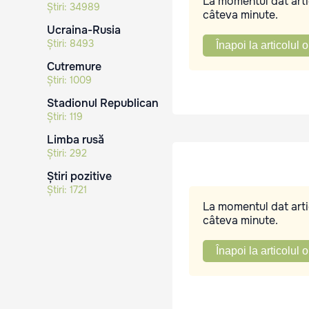
La momentul dat artic
Știri:
34989
câteva minute.
Ucraina-Rusia
Știri:
8493
Înapoi la articolul o
Cutremure
Știri:
1009
Stadionul Republican
Știri:
119
Limba rusă
Știri:
292
Știri pozitive
Știri:
1721
La momentul dat artic
câteva minute.
Înapoi la articolul o