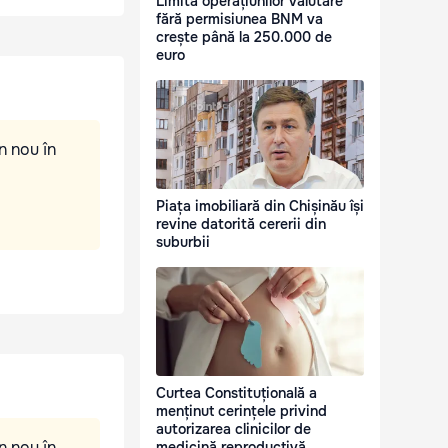
Limita operațiunilor valutare
fără permisiunea BNM va
crește până la 250.000 de
euro
n nou în
Piața imobiliară din Chișinău își
revine datorită cererii din
suburbii
Curtea Constituțională a
menținut cerințele privind
autorizarea clinicilor de
n nou în
medicină reproductivă