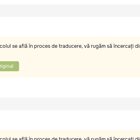
olul se află în proces de traducere, vă rugăm să încercați di
riginal
olul se află în proces de traducere, vă rugăm să încercați di