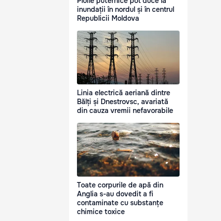
Ploile puternice pot duce la
inundații în nordul și în centrul
Republicii Moldova
Linia electrică aeriană dintre
Bălți și Dnestrovsc, avariată
din cauza vremii nefavorabile
Toate corpurile de apă din
Anglia s-au dovedit a fi
contaminate cu substanțe
chimice toxice