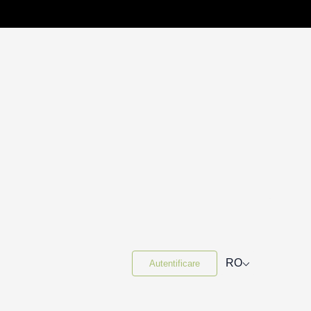
⌵
RO
Autentificare