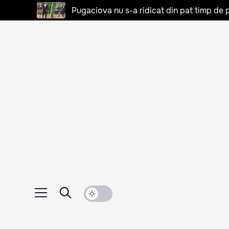
Pugaciova nu s-a ridicat din pat timp de pa