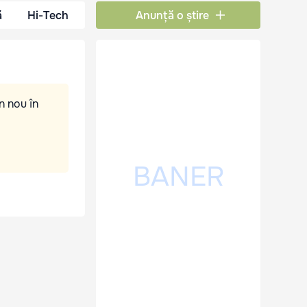
ă
Hi-Tech
Anunță o știre
n nou în