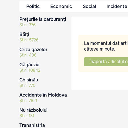
Politic
Economic
Social
Incidente
Prețurile la carburanți
Știri:
376
Bălți
Știri:
5726
La momentul dat artic
câteva minute.
Criza gazelor
Știri:
406
Înapoi la articolul o
Găgăuzia
Știri:
10842
Chișinău
Știri:
770
Accidente în Moldova
Știri:
7821
Nu războiului
Știri:
131
Transnistria