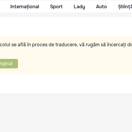
Internațional
Sport
Lady
Auto
Științ
olul se află în proces de traducere, vă rugăm să încercați di
riginal