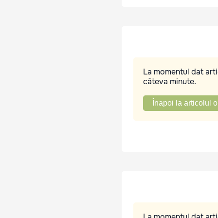
La momentul dat artic
câteva minute.
Înapoi la articolul o
La momentul dat artic