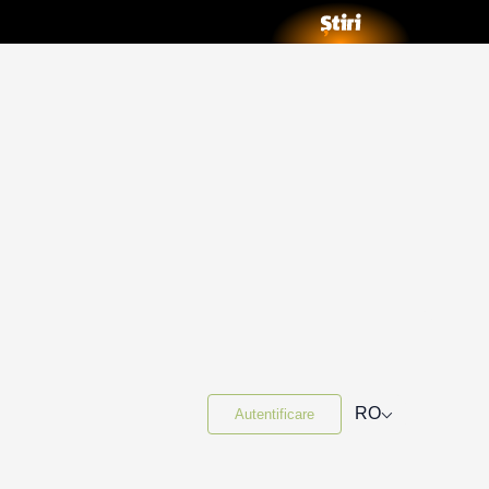
⌵
RO
Autentificare