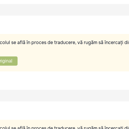
olul se află în proces de traducere, vă rugăm să încercați di
riginal
olul se află în proces de traducere, vă rugăm să încercați di