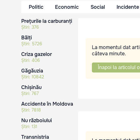
Politic
Economic
Social
Incidente
Prețurile la carburanți
Știri:
376
Bălți
Știri:
5726
La momentul dat artic
câteva minute.
Criza gazelor
Știri:
406
Înapoi la articolul o
Găgăuzia
Știri:
10842
Chișinău
Știri:
767
Accidente în Moldova
Știri:
7818
Nu războiului
Știri:
131
Transnistria