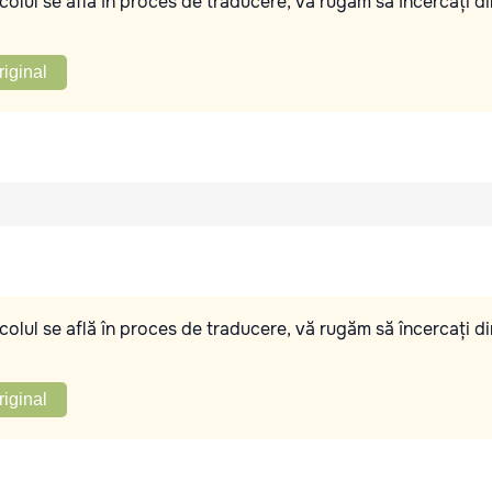
olul se află în proces de traducere, vă rugăm să încercați di
riginal
olul se află în proces de traducere, vă rugăm să încercați di
riginal