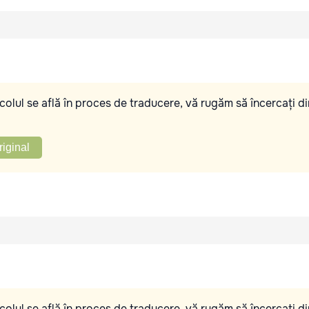
olul se află în proces de traducere, vă rugăm să încercați di
riginal
olul se află în proces de traducere, vă rugăm să încercați di