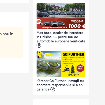
Max Auto, dealer de încredere
n nou în
în Chișinău — peste 100 de
automobile europene verificate
Ⓟ
Kärcher Go Further: Inovații cu
abordare responsabilă și 4 ani
garanție Ⓟ