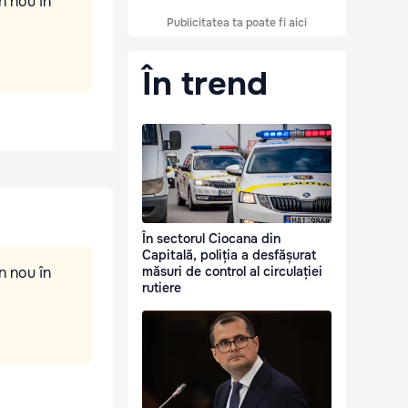
n nou în
Publicitatea ta poate fi aici
În trend
În sectorul Ciocana din
Capitală, poliția a desfășurat
n nou în
măsuri de control al circulației
rutiere