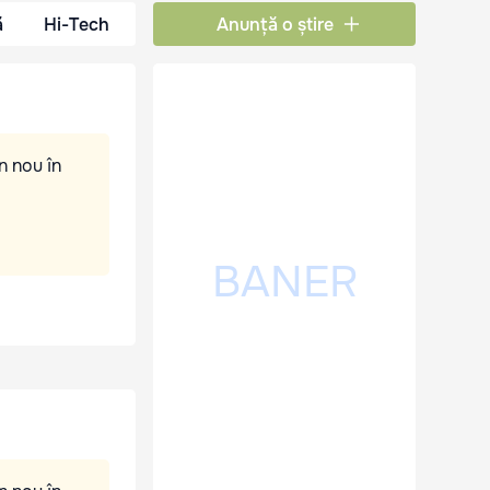
ă
Hi-Tech
Anunță o știre
n nou în