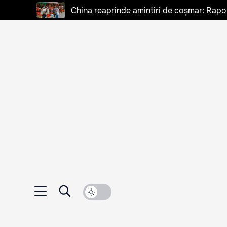
China reaprinde amintiri de coșmar: Rapo