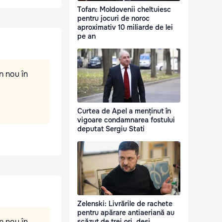
Tofan: Moldovenii cheltuiesc
pentru jocuri de noroc
aproximativ 10 miliarde de lei
pe an
n nou în
Curtea de Apel a menținut în
vigoare condamnarea fostului
deputat Sergiu Stati
Zelenski: Livrările de rachete
pentru apărare antiaeriană au
n nou în
scăzut de trei ori, deși