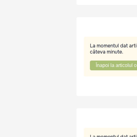
La momentul dat artic
câteva minute.
Înapoi la articolul o
La momentul dat artic