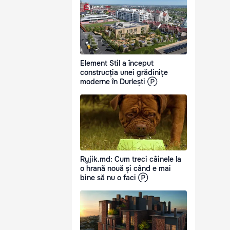
Element Stil a început
construcția unei grădinițe
moderne în Durlești Ⓟ
Ryjik.md: Cum treci câinele la
o hrană nouă și când e mai
bine să nu o faci Ⓟ