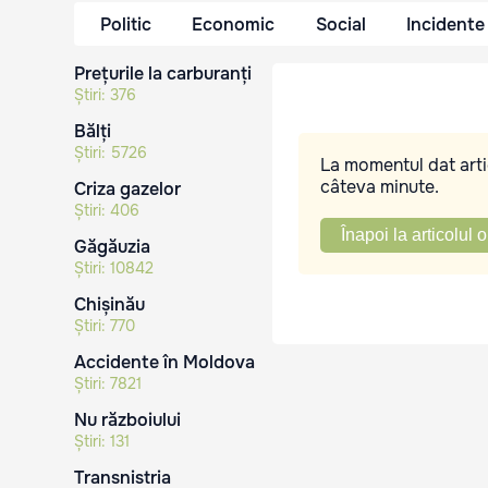
Politic
Economic
Social
Incidente
Prețurile la carburanți
Știri:
376
Bălți
Știri:
5726
La momentul dat artic
câteva minute.
Criza gazelor
Știri:
406
Înapoi la articolul o
Găgăuzia
Știri:
10842
Chișinău
Știri:
770
Accidente în Moldova
Știri:
7821
Nu războiului
Știri:
131
Transnistria