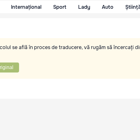
Internațional
Sport
Lady
Auto
Științ
olul se află în proces de traducere, vă rugăm să încercați di
riginal