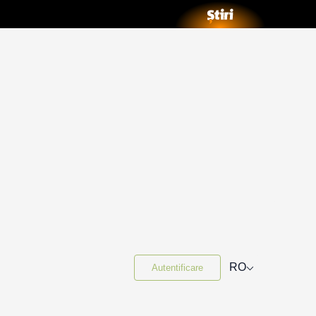
⌵
RO
Autentificare