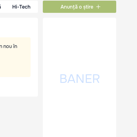
ă
Hi-Tech
Anunță o știre
n nou în