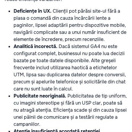
Deficiențe în UX.
Clienții pot părăsi site-ul fără a
plasa o comandă din cauza încărcării lente a
paginilor, lipsei adaptării pentru dispozitive mobile,
navigării complicate sau a unui număr insuficient de
elemente de încredere, precum recenziile.
Analitică incorectă.
Dacă sistemul GA4 nu este
configurat complet, businessul nu poate lua decizii
bazate pe toate datele disponibile. Alte greșeli
frecvente includ utilizarea haotică a etichetelor
UTM, lipsa sau duplicarea datelor despre conversii,
precum și apelurile telefonice și solicitările din chat
care nu sunt luate în calcul.
Publicitate neoriginală.
Publicitatea de tip uniform,
cu imagini stereotipe și fără un USP clar, poate să
nu atragă atenția. Eficiența scade și din cauza lipsei
unei pâlnii de comunicare și a testării regulate a
campaniilor.
Atenție insuficientă acordată retenției