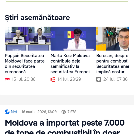
Știri asemănătoare
Popșoi: Securitatea
Marta Kos: Moldova
Borosan, despre ta
Moldovei face parte
contribuie deja
pentru combustibil
din securitatea
semnificativ la
Securitatea energe
europeană
securitatea Europei
implică costuri
15 Iul. 20:36
14 Iul. 23:29
24 Iul. 07:36
Noi
16 martie 2026, 13:09
7 978
Moldova a importat peste 7.000
de tone de combustibil în doar