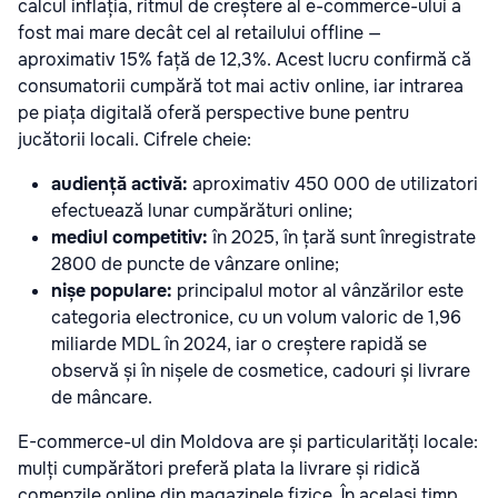
calcul inflația, ritmul de creștere al e-commerce-ului a
fost mai mare decât cel al retailului offline —
aproximativ 15% față de 12,3%. Acest lucru confirmă că
consumatorii cumpără tot mai activ online, iar intrarea
pe piața digitală oferă perspective bune pentru
jucătorii locali. Cifrele cheie:
audiență activă:
aproximativ 450 000 de utilizatori
efectuează lunar cumpărături online;
mediul competitiv:
în 2025, în țară sunt înregistrate
2800 de puncte de vânzare online;
nișe populare:
principalul motor al vânzărilor este
categoria electronice, cu un volum valoric de 1,96
miliarde MDL în 2024, iar o creștere rapidă se
observă și în nișele de cosmetice, cadouri și livrare
de mâncare.
E-commerce-ul din Moldova are și particularități locale:
mulți cumpărători preferă plata la livrare și ridică
comenzile online din magazinele fizice. În același timp,