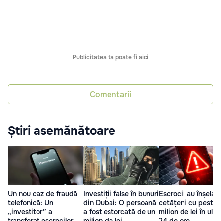
Publicitatea ta poate fi aici
Comentarii
Știri asemănătoare
Un nou caz de fraudă
Investiții false în bunuri
Escrocii au înșelat
telefonică: Un
din Dubai: O persoană
cetățeni cu peste 
„investitor” a
a fost estorcată de un
milion de lei în ulti
transferat escrocilor
milion de lei
24 de ore