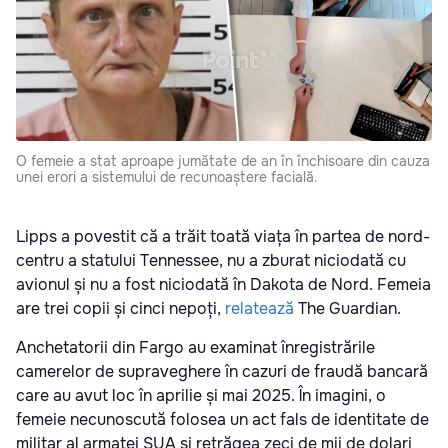
O femeie a stat aproape jumătate de an în închisoare din cauza
unei erori a sistemului de recunoaștere facială.
Lipps a povestit că a trăit toată viața în partea de nord-
centru a statului Tennessee, nu a zburat niciodată cu
avionul și nu a fost niciodată în Dakota de Nord. Femeia
are trei copii și cinci nepoți,
relatează
The Guardian.
Anchetatorii din Fargo au examinat înregistrările
camerelor de supraveghere în cazuri de fraudă bancară
care au avut loc în aprilie și mai 2025. În imagini, o
femeie necunoscută folosea un act fals de identitate de
militar al armatei SUA și retrăgea zeci de mii de dolari