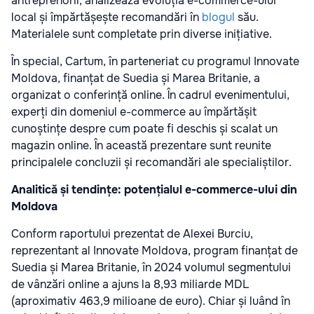
antreprenorii, analizează evoluția e-commerce-ului
local și împărtășește recomandări în
blogul
său.
Materialele sunt completate prin diverse inițiative.
În special, Cartum, în parteneriat cu programul Innovate
Moldova, finanțat de Suedia și Marea Britanie, a
organizat o conferință online. În cadrul evenimentului,
experți din domeniul e-commerce au împărtășit
cunoștințe despre cum poate fi deschis și scalat un
magazin online. În această prezentare sunt reunite
principalele concluzii și recomandări ale specialiștilor.
Analitică și tendințe: potențialul e-commerce-ului din
Moldova
Conform raportului prezentat de Alexei Burciu,
reprezentant al Innovate Moldova, program finanțat de
Suedia și Marea Britanie, în 2024 volumul segmentului
de vânzări online a ajuns la 8,93 miliarde MDL
(aproximativ 463,9 milioane de euro). Chiar și luând în