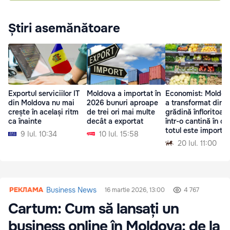
Știri asemănătoare
Exportul serviciilor IT
Moldova a importat în
Economist: Moldov
din Moldova nu mai
2026 bunuri aproape
a transformat dintr
crește în același ritm
de trei ori mai multe
grădină înfloritoare
ca înainte
decât a exportat
într-o cantină în ca
totul este importat
9 Iul. 10:34
10 Iul. 15:58
20 Iul. 11:00
Business News
16 martie 2026, 13:00
4 767
Cartum: Cum să lansați un
business online în Moldova: de la