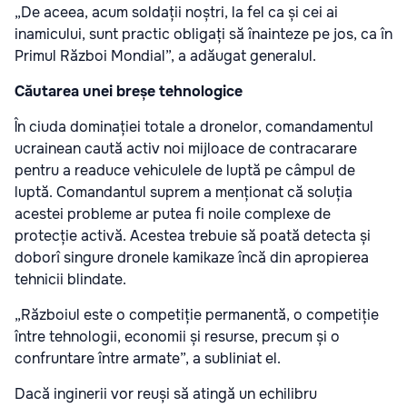
„De aceea, acum soldații noștri, la fel ca și cei ai
inamicului, sunt practic obligați să înainteze pe jos, ca în
Primul Război Mondial”, a adăugat generalul.
Căutarea unei breșe tehnologice
În ciuda dominației totale a dronelor, comandamentul
ucrainean caută activ noi mijloace de contracarare
pentru a readuce vehiculele de luptă pe câmpul de
luptă. Comandantul suprem a menționat că soluția
acestei probleme ar putea fi noile complexe de
protecție activă. Acestea trebuie să poată detecta și
doborî singure dronele kamikaze încă din apropierea
tehnicii blindate.
„Războiul este o competiție permanentă, o competiție
între tehnologii, economii și resurse, precum și o
confruntare între armate”, a subliniat el.
Dacă inginerii vor reuși să atingă un echilibru