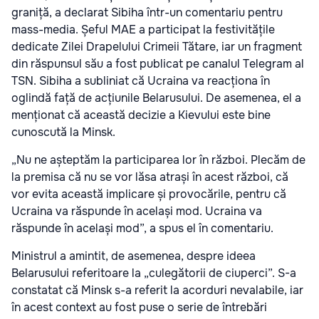
graniță, a declarat Sibiha într-un comentariu pentru
mass-media. Șeful MAE a participat la festivitățile
dedicate Zilei Drapelului Crimeii Tătare, iar un fragment
din răspunsul său a fost publicat pe canalul Telegram al
TSN. Sibiha a subliniat că Ucraina va reacționa în
oglindă față de acțiunile Belarusului. De asemenea, el a
menționat că această decizie a Kievului este bine
cunoscută la Minsk.
„Nu ne așteptăm la participarea lor în război. Plecăm de
la premisa că nu se vor lăsa atrași în acest război, că
vor evita această implicare și provocările, pentru că
Ucraina va răspunde în același mod. Ucraina va
răspunde în același mod”, a spus el în comentariu.
Ministrul a amintit, de asemenea, despre ideea
Belarusului referitoare la „culegătorii de ciuperci”. S-a
constatat că Minsk s-a referit la acorduri nevalabile, iar
în acest context au fost puse o serie de întrebări