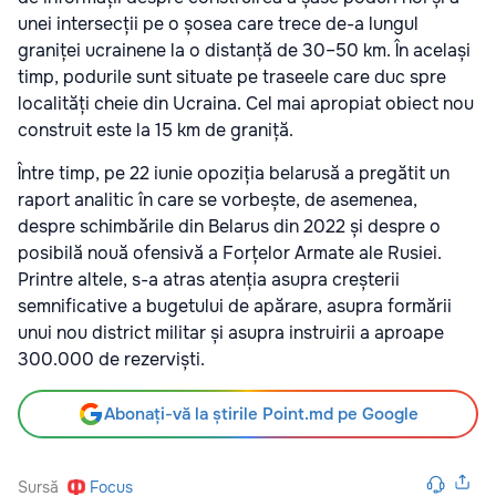
unei intersecții pe o șosea care trece de-a lungul
graniței ucrainene la o distanță de 30–50 km. În același
timp, podurile sunt situate pe traseele care duc spre
localități cheie din Ucraina. Cel mai apropiat obiect nou
construit este la 15 km de graniță.
Între timp, pe 22 iunie opoziția belarusă a pregătit un
raport analitic în care se vorbește, de asemenea,
despre schimbările din Belarus din 2022 și despre o
posibilă nouă ofensivă a Forțelor Armate ale Rusiei.
Printre altele, s-a atras atenția asupra creșterii
semnificative a bugetului de apărare, asupra formării
unui nou district militar și asupra instruirii a aproape
300.000 de rezerviști.
Abonați-vă la știrile Point.md pe Google
Sursă
Focus