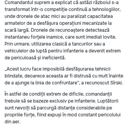
Comandantul suprem a explicat că astăzi războiul s-a
transformat într-o competiție continuă a tehnologiilor,
unde dronele de atac mici au paralizat capacitatea
armatelor de a desfășura operațiuni mecanizate la
scară largă. Dronele de recunoaștere detectează
instantaneu forțele inamice, care sunt imediat lovite.
Prin urmare, utilizarea clasică a tancurilor sau a
vehiculelor de luptă pentru infanterie a devenit extrem
de periculoasă și ineficientă.
„Acest lucru face imposibilă desfășurarea tehnicii
blindate, deoarece aceasta ar fi distrusă cu mult înainte
de a ajunge la linia de confruntare”, a recunoscut Sîrski.
În astfel de condiții extrem de dificile, comandanții
trebuie să se bazeze exclusiv pe infanterie. Luptătorii
sunt nevoiți să parcurgă distanțe considerabile pe
propriile forțe, fiind expuși în mod constant pericolului
din aer.