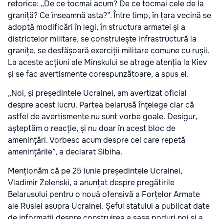
retorice: „De ce tocmai acum? De ce tocmai cele de la
graniță? Ce înseamnă asta?”. Între timp, în țara vecină se
adoptă modificări în legi, în structura armatei și a
districtelor militare, se construiește infrastructură la
granițe, se desfășoară exerciții militare comune cu rușii.
La aceste acțiuni ale Minskului se atrage atenția la Kiev
și se fac avertismente corespunzătoare, a spus el.
„Noi, și președintele Ucrainei, am avertizat oficial
despre acest lucru. Partea belarusă înțelege clar că
astfel de avertismente nu sunt vorbe goale. Desigur,
așteptăm o reacție, și nu doar în acest bloc de
amenințări. Vorbesc acum despre cei care repetă
amenințările”, a declarat Sibiha.
Menționăm că pe 25 iunie președintele Ucrainei,
Vladimir Zelenski, a anunțat despre pregătirile
Belarusului pentru o nouă ofensivă a Forțelor Armate
ale Rusiei asupra Ucrainei. Șeful statului a publicat date
de informații despre construirea a șase poduri noi și a