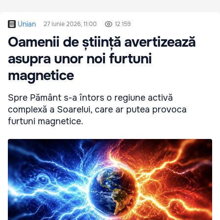
Unian
27 iunie 2026, 11:00
12 159
Oamenii de știință avertizează
asupra unor noi furtuni
magnetice
Spre Pământ s-a întors o regiune activă
complexă a Soarelui, care ar putea provoca
furtuni magnetice.