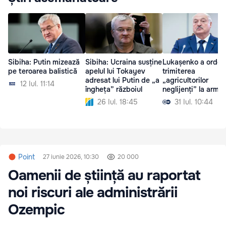
Sibiha: Putin mizează
Sibiha: Ucraina susține
Lukașenko a ordon
pe teroarea balistică
apelul lui Tokayev
trimiterea
adresat lui Putin de „a
„agricultorilor
12 Iul. 11:14
îngheța” războiul
neglijenți” la arma
26 Iul. 18:45
31 Iul. 10:44
Point
27 iunie 2026, 10:30
20 000
Oamenii de știință au raportat
noi riscuri ale administrării
Ozempic