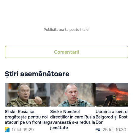
Publicitatea ta poate fi aici
Comentarii
Știri asemănătoare
Sîrski: Rusia se
Sîrski: Numărul
Ucraina a lovit ora
pregătește pentru noi
direcțiilor în care Rusia
Belgorod și Rostov
atacuri pe un front larg
avansează s-a redus la
Don
jumătate
17 Iul. 19:29
25 Iul. 10:30