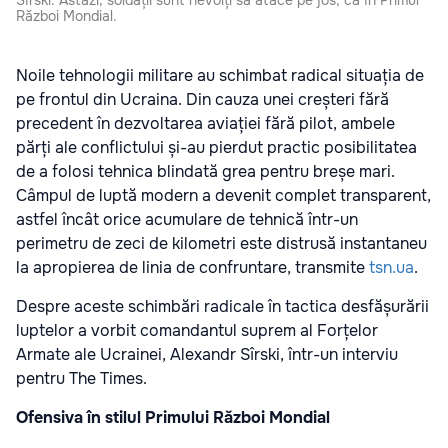
Sîrski: Astăzi, soldații sunt nevoiți să atace pe jos, ca în Primul
Război Mondial.
Noile tehnologii militare au schimbat radical situația de
pe frontul din Ucraina. Din cauza unei creșteri fără
precedent în dezvoltarea aviației fără pilot, ambele
părți ale conflictului și-au pierdut practic posibilitatea
de a folosi tehnica blindată grea pentru breșe mari.
Câmpul de luptă modern a devenit complet transparent,
astfel încât orice acumulare de tehnică într-un
perimetru de zeci de kilometri este distrusă instantaneu
la apropierea de linia de confruntare, transmite
tsn.ua
.
Despre aceste schimbări radicale în tactica desfășurării
luptelor a vorbit comandantul suprem al Forțelor
Armate ale Ucrainei, Alexandr Sîrski, într-un interviu
pentru The Times.
Ofensiva în stilul Primului Război Mondial