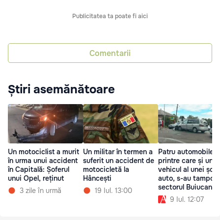
Publicitatea ta poate fi aici
Comentarii
Știri asemănătoare
Un motociclist a murit
Un militar în termen a
Patru automobile,
în urma unui accident
suferit un accident de
printre care și un
în Capitală: Șoferul
motocicletă la
vehicul al unei școl
unui Opel, reținut
Hâncești
auto, s-au tampona
sectorul Buiucani
3 zile în urmă
19 Iul. 13:00
9 Iul. 12:07