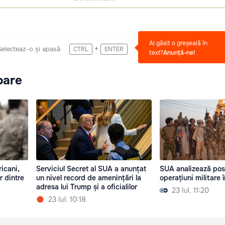
Ai găsit o greșeală în
+
Selecteaz-o și apasă
CTRL
ENTER
text?
Anunță-ne!
oare
icani,
Serviciul Secret al SUA a anunțat
SUA analizează posi
r dintre
un nivel record de amenințări la
operațiuni militare î
adresa lui Trump și a oficialilor
23 Iul. 11:20
23 Iul. 10:18