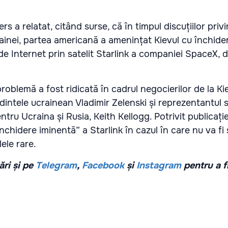
rs a relatat, citând surse, că în timpul discuțiilor priv
ainei, partea americană a amenințat Kievul cu închide
de Internet prin satelit Starlink a companiei SpaceX, 
oblemă a fost ridicată în cadrul negocierilor de la Ki
dintele ucrainean Vladimir Zelenski și reprezentantul s
tru Ucraina și Rusia, Keith Kellogg. Potrivit publicație
nchidere iminentă” a Starlink în cazul în care nu va f
ele rare.
ri și pe
Telegram
,
Facebook
și
Instagram
pentru a f