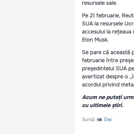
resursele sale.
Pe 21 februarie, Reute
SUA la resursele Ucr
accesului la rețeaua 
Elon Musk.
Se pare că această pr
februarie între preșe
președintelui SUA pen
avertizat despre o „î
acordul privind metal
Acum ne puteți urmă
cu ultimele știri.
Sursă
Dw