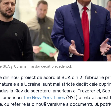
re SUA și Ucraina, mai dur decât precedentul.
e din noul proiect de acord al SUA din 21 februarie pr
 naturale ale Ucrainei sunt mai stricte decât cele cupri
dus la Kiev de secretarul american al Trezoreriei, Sco
rul american
The New York Times
(NYT) a relatat acest 
, cu referire la o nouă versiune a documentului, potri