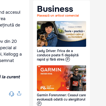
Business
ind accesul
Plasează un articol comercial
rea
deținută de
ev din 20
pecial al
Lady Driver: Frica de a
i, Kellogg a
conduce poate fi depășită
rapid și fără stres Ⓟ
i semnat
i la curent
Garmin Forerunner: Ceasul care
evoluează odată cu alergătorul
Ⓟ