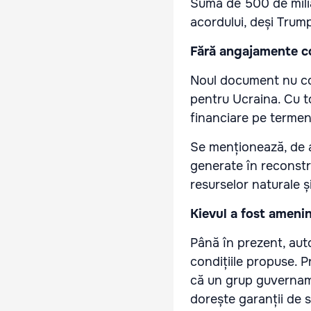
Suma de 500 de milia
acordului, deși Trum
Fără angajamente co
Noul document nu con
pentru Ucraina. Cu t
financiare pe termen
Se menționează, de a
generate în reconstru
resurselor naturale și
Kievul a fost amenin
Până în prezent, aut
condițiile propuse. P
că un grup guvername
dorește garanții de 