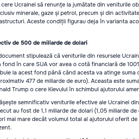
cere Ucrainei să renunțe la jumătate din veniturile ob
nclusiv minerale, gaze și petrol, precum și din activita
frastructuri. Aceste condiții figurau deja în varianta aco
ctiv de 500 de miliarde de dolari
 document stipulează că veniturile din resursele Ucraine
n fond în care SUA vor avea o cotă financiară de 100%
ibuie la acest fond până când acesta va atinge suma
aproximativ 477 de miliarde de euro). Aceasta este sum
nald Trump o cere Kievului în schimbul ajutorului amer
șește semnificativ veniturile efective ale Ucrainei di
ecut au fost de 1,1 miliarde de dolari (1,05 miliarde de 
ri mai mare decât volumul total al ajutorului oferit d
zent.