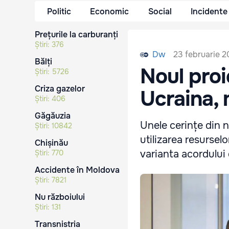
Politic
Economic
Social
Incidente
Prețurile la carburanți
Știri:
376
23 februarie 2
Dw
Bălți
Noul proi
Știri:
5726
Criza gazelor
Ucraina, 
Știri:
406
Găgăuzia
Unele cerințe din n
Știri:
10842
utilizarea resurselo
Chișinău
varianta acordului 
Știri:
770
Accidente în Moldova
Știri:
7821
Nu războiului
Știri:
131
Transnistria