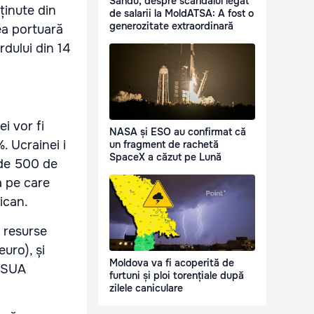
Sandu, despre scandalul legat
ținute din
de salarii la MoldATSA: A fost o
generozitate extraordinară
tea portuară
rdului din 14
i vor fi
NASA și ESO au confirmat că
. Ucrainei i
un fragment de rachetă
SpaceX a căzut pe Lună
 de 500 de
a pe care
ican.
n resurse
euro), și
Moldova va fi acoperită de
e SUA
furtuni și ploi torențiale după
zilele caniculare