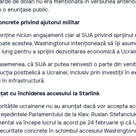
rde de dolari nu era menționată în versiunea anterio
p o enunțase public.
ncrete privind ajutorul militar
ține niciun angajament clar al SUA privind sprijinul m
oate acestea, Washingtonul intenționează să își asume
 lung pentru a sprijini dezvoltarea economică a Ucrain
semenea, că SUA ar putea reinvesti o parte din venit
cția postbelică a Ucrainei, inclusiv prin investiții în 
 în infrastructură.
țat cu închiderea accesului la Starlink
oritățile ucrainene nu au anunțat dacă vor accepta ac
reședintele Parlamentului de la Kiev, Ruslan Stefanciuk
ntal va începe lucrul la acord pe 24 februarie și că 
securitate concrete în schimbul accesului Washingtonu