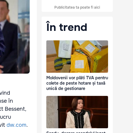
Publicitatea ta poate fi aici
În trend
Moldovenii vor plăti TVA pentru
colete de peste hotare și taxă
unică de gestionare
ivind
nse în
tt Bessent,
lucru
vit
dw.com
.