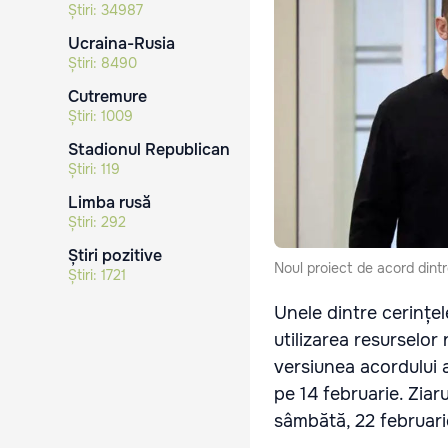
Știri:
34987
Ucraina-Rusia
Știri:
8490
Cutremure
Știri:
1009
Stadionul Republican
Știri:
119
Limba rusă
Știri:
292
Știri pozitive
Noul proiect de acord dint
Știri:
1721
Unele dintre cerințel
utilizarea resurselor
versiunea acordului a
pe 14 februarie. Zia
sâmbătă, 22 februarie