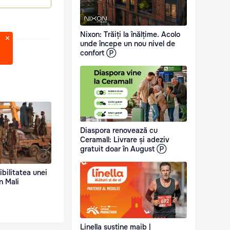
Nixon: Trăiți la înălțime. Acolo
unde începe un nou nivel de
confort Ⓟ
Diaspora renovează cu
Ceramall: Livrare și adeziv
gratuit doar în August Ⓟ
bilitatea unei
n Mali
Linella susține maib |