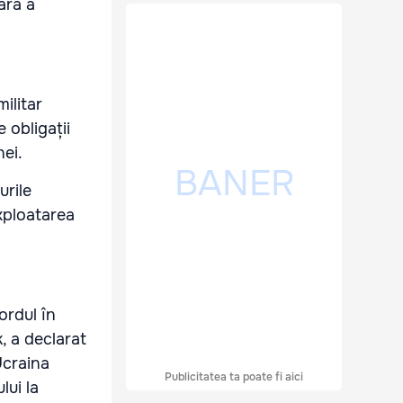
ară a
ilitar
 obligații
ei.
urile
exploatarea
ordul în
, a declarat
Ucraina
Publicitatea ta poate fi aici
lui la