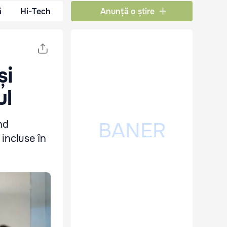
ă
Hi-Tech
Anunță o știre
și
ul
nd
 incluse în