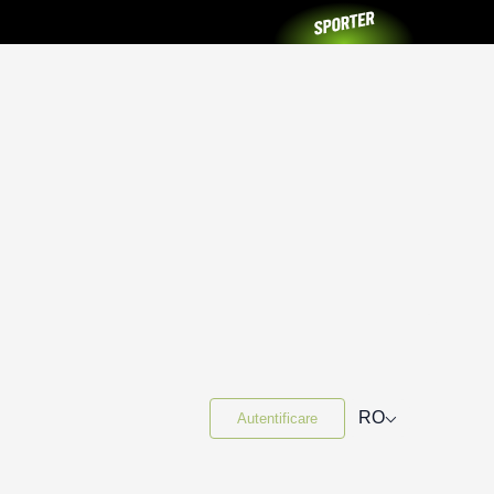
⌵
RO
Autentificare