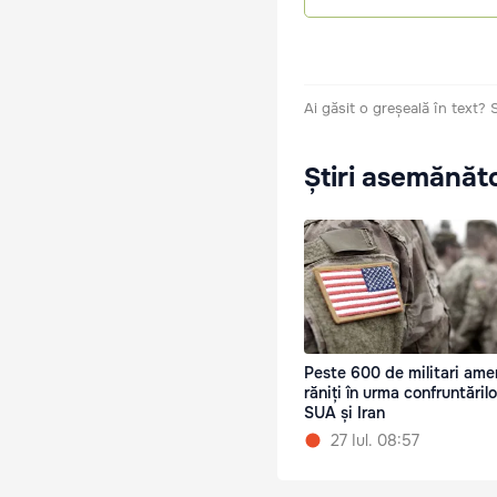
Ai găsit o greșeală în text?
Știri asemănăt
Peste 600 de militari amer
răniți în urma confruntărilo
SUA și Iran
27 Iul. 08:57