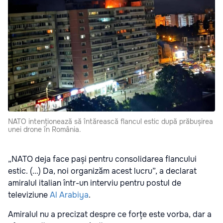
NATO intenționează să întărească flancul estic după prăbușirea
unei drone în România.
„NATO deja face pași pentru consolidarea flancului
estic. (...) Da, noi organizăm acest lucru”, a declarat
amiralul italian într-un interviu pentru postul de
televiziune
Al Arabiya
.
Amiralul nu a precizat despre ce forțe este vorba, dar a