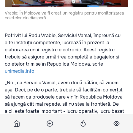
Vrabie: În Moldova va fi creat un registru pentru monitorizarea
coletelor din diasporă.
Potrivit lui Radu Vrabie, Serviciul Vamal, împreună cu
alte instituții competente, lucrează în prezent la
elaborarea unui registru electronic. Acest registru
trebuie să asigure urmărirea completă a bagajelor și
coletelor trimise în Republica Moldova, scrie
unimedia.info
.
„Noi, ca Serviciu Vamal, avem două pălării, să zicem
așa. Deci, pe de o parte, trebuie să facilităm comerțul,
să facem ca produsele care vin în Republica Moldova
să ajungă cât mai repede, să nu stea la frontieră. De
aici, este foarte important - lucru operativ, lucru bazat
pe analiza riscurilor. Și noi, într-adevăr, împreună cu
Poliția Republicii Moldova, Poliția de Frontieră și alte
autorități, lucrăm la crearea unui registru care ne-ar