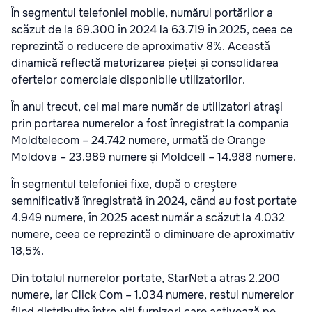
În segmentul telefoniei mobile, numărul portărilor a
scăzut de la 69.300 în 2024 la 63.719 în 2025, ceea ce
reprezintă o reducere de aproximativ 8%. Această
dinamică reflectă maturizarea pieței și consolidarea
ofertelor comerciale disponibile utilizatorilor.
În anul trecut, cel mai mare număr de utilizatori atrași
prin portarea numerelor a fost înregistrat la compania
Moldtelecom – 24.742 numere, urmată de Orange
Moldova – 23.989 numere și Moldcell – 14.988 numere.
În segmentul telefoniei fixe, după o creștere
semnificativă înregistrată în 2024, când au fost portate
4.949 numere, în 2025 acest număr a scăzut la 4.032
numere, ceea ce reprezintă o diminuare de aproximativ
18,5%.
Din totalul numerelor portate, StarNet a atras 2.200
numere, iar Click Com – 1.034 numere, restul numerelor
fiind distribuite între alți furnizori care activează pe