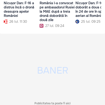
Nicușor Dan: F-16 a
România l-a convocat
Nicușor Dan: F-16 
distrus încă o dronă
pe ambasadorul Rusiei
doborât a doua dr
deasupra apelor
la MAE după a treia
în 24 de ore în spaț
României
dronă doborâtă în
aerian al României
două zile
26 Iul. 11:30
25 Iul. 09:25
27 Iul. 09:24
Publicitatea ta poate fi aici