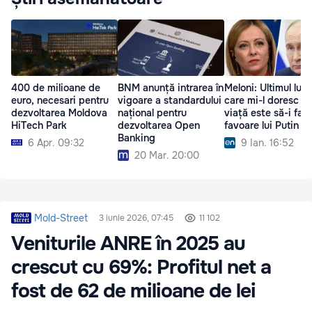
400 de milioane de
BNM anunță intrarea în
Meloni: Ultimul luc
euro, necesari pentru
vigoare a standardului
care mi-l doresc în
dezvoltarea Moldova
național pentru
viață este să-i fac
HiTech Park
dezvoltarea Open
favoare lui Putin
Banking
6 Apr. 09:32
9 Ian. 16:52
20 Mar. 20:00
Mold-Street
3 iunie 2026, 07:45
11 102
Veniturile ANRE în 2025 au
crescut cu 69%: Profitul net a
fost de 62 de milioane de lei