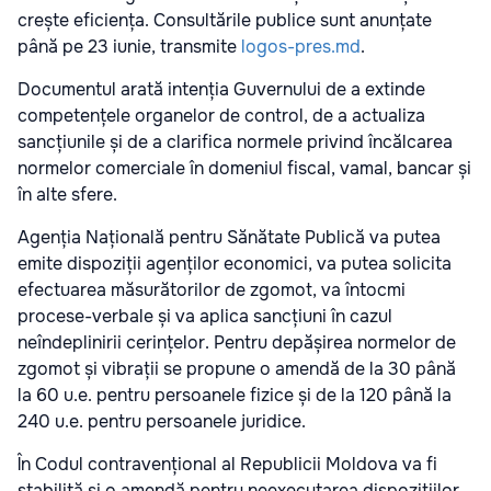
crește eficiența. Consultările publice sunt anunțate
până pe 23 iunie, transmite
logos-pres.md
.
Documentul arată intenția Guvernului de a extinde
competențele organelor de control, de a actualiza
sancțiunile și de a clarifica normele privind încălcarea
normelor comerciale în domeniul fiscal, vamal, bancar și
în alte sfere.
Agenția Națională pentru Sănătate Publică va putea
emite dispoziții agenților economici, va putea solicita
efectuarea măsurătorilor de zgomot, va întocmi
procese-verbale și va aplica sancțiuni în cazul
neîndeplinirii cerințelor. Pentru depășirea normelor de
zgomot și vibrații se propune o amendă de la 30 până
la 60 u.e. pentru persoanele fizice și de la 120 până la
240 u.e. pentru persoanele juridice.
În Codul contravențional al Republicii Moldova va fi
stabilită și o amendă pentru neexecutarea dispozițiilor