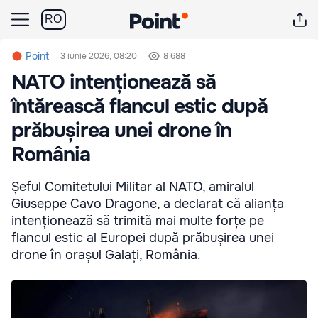
RO
Point
3 iunie 2026, 08:20
8 688
NATO intenționează să
întărească flancul estic după
prăbușirea unei drone în
România
Șeful Comitetului Militar al NATO, amiralul
Giuseppe Cavo Dragone, a declarat că alianța
intenționează să trimită mai multe forțe pe
flancul estic al Europei după prăbușirea unei
drone în orașul Galați, România.