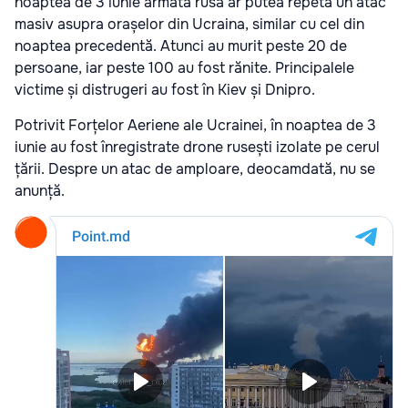
noaptea de 3 iunie armata rusă ar putea repeta un atac
masiv asupra orașelor din Ucraina, similar cu cel din
noaptea precedentă. Atunci au murit peste 20 de
persoane, iar peste 100 au fost rănite. Principalele
victime și distrugeri au fost în Kiev și Dnipro.
Potrivit Forțelor Aeriene ale Ucrainei, în noaptea de 3
iunie au fost înregistrate drone rusești izolate pe cerul
țării. Despre un atac de amploare, deocamdată, nu se
anunță.