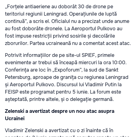
„Forțele antiaeriene au doborât 30 de drone pe
teritoriul regiunii Leningrad. Operațiunile de luptă
continuă”, a scris el. Oficialul nu a precizat unde anume
au fost doborâte dronele. La Aeroportul Pulkovo au
fost impuse restricții privind sosirile și decolările
zborurilor. Partea ucraineană nu a comentat acest atac.
Potrivit informațiilor de pe site-ul SPIEF, primele
evenimente ar trebui să înceapă miercuri la ora 10:00.
Conferința are loc în „Expoforum”, la sud de Sankt
Petersburg, aproape de granița cu regiunea Leningrad
și Aeroportul Pulkovo. Discursul lui Vladimir Putin la
FEISP este programat pentru 5 iunie. La forum este
așteptată, printre altele, și o delegație germană.
Zelenski a avertizat despre un nou atac asupra
Ucrainei
Vladimir Zelenski a avertizat cu o zi înainte că în