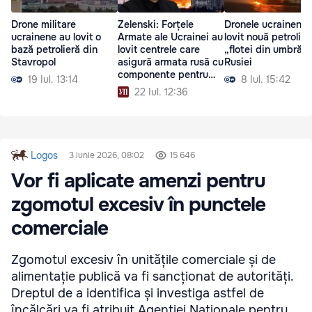
Drone militare
Zelenski: Forțele
Dronele ucrainene 
ucrainene au lovit o
Armate ale Ucrainei au
lovit nouă petrolier
bază petrolieră din
lovit centrele care
„flotei din umbră” 
Stavropol
asigură armata rusă cu
Rusiei
componente pentru
19 Iul. 13:14
8 Iul. 15:42
drone
22 Iul. 12:36
Logos
3 iunie 2026, 08:02
15 646
Vor fi aplicate amenzi pentru
zgomotul excesiv în punctele
comerciale
Zgomotul excesiv în unitățile comerciale și de
alimentație publică va fi sancționat de autorități.
Dreptul de a identifica și investiga astfel de
încălcări va fi atribuit Agenției Naționale pentru