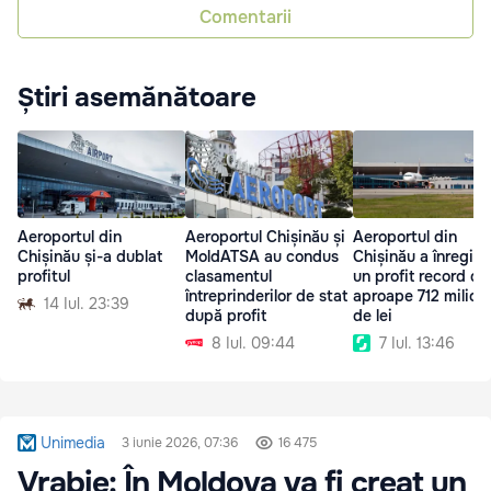
Comentarii
Știri asemănătoare
Aeroportul din
Aeroportul Chișinău și
Aeroportul din
Chișinău și-a dublat
MoldATSA au condus
Chișinău a înregist
profitul
clasamentul
un profit record de
întreprinderilor de stat
aproape 712 milioa
14 Iul. 23:39
după profit
de lei
8 Iul. 09:44
7 Iul. 13:46
Unimedia
3 iunie 2026, 07:36
16 475
Vrabie: În Moldova va fi creat un