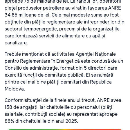
aproape 75 de milioane de lei. La rândul lor, operatorii
pieței produselor petroliere au virat în favoarea ANRE
34,65 milioane de lei. Cele mai modeste sume au fost
obținute din plățile reglementare ale întreprinderilor din
sectorul termoenergetic, precum și de la organizațiile
care furnizează servicii de alimentare cu apă și
canalizare.
Trebuie menționat că activitatea Agenției Naționale
pentru Reglementare în Energetică este condusă de un
Consiliu de administraţie, format din 5 directori care
exercită funcţii de demnitate publică. Ei se numără
printre cei mai bine plătiţi demnitari din Republica
Moldova.
Conform situaţiei de la finele anului trecut, ANRE avea
158 de angajaţi, iar cheltuielile cu personalul (plăţi
salariale, contribuţii sociale) au reprezentat aproape
88% din cheltuielile din anul 2025.