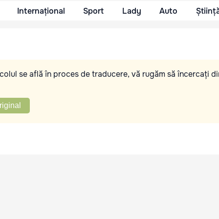
Internațional
Sport
Lady
Auto
Științ
olul se află în proces de traducere, vă rugăm să încercați di
riginal