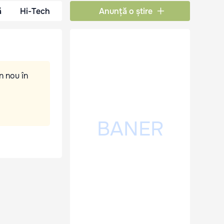
ă
Hi-Tech
Anunță o știre
n nou în