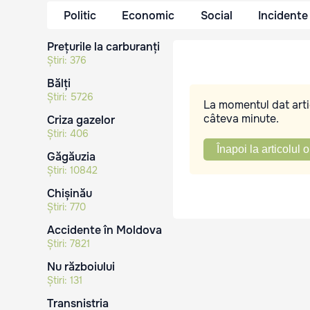
Politic
Economic
Social
Incidente
Prețurile la carburanți
Știri:
376
Bălți
Știri:
5726
La momentul dat artic
câteva minute.
Criza gazelor
Știri:
406
Înapoi la articolul o
Găgăuzia
Știri:
10842
Chișinău
Știri:
770
Accidente în Moldova
Știri:
7821
Nu războiului
Știri:
131
Transnistria