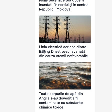
Ploile puternice pot duce la
inundații în nordul și în centrul
Republicii Moldova
Linia electrică aeriană dintre
Bălți și Dnestrovsc, avariată
din cauza vremii nefavorabile
Toate corpurile de apă din
Anglia s-au dovedit a fi
contaminate cu substanțe
chimice toxice