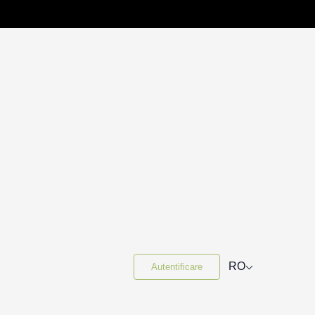
⌵
RO
Autentificare