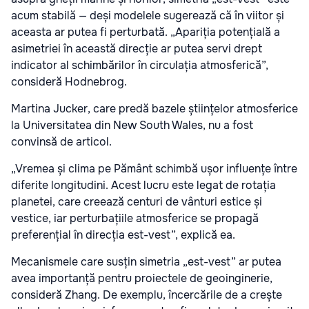
acum stabilă — deși modelele sugerează că în viitor și
aceasta ar putea fi perturbată. „Apariția potențială a
asimetriei în această direcție ar putea servi drept
indicator al schimbărilor în circulația atmosferică”,
consideră Hodnebrog.
Martina Jucker, care predă bazele științelor atmosferice
la Universitatea din New South Wales, nu a fost
convinsă de articol.
„Vremea și clima pe Pământ schimbă ușor influențe între
diferite longitudini. Acest lucru este legat de rotația
planetei, care creează centuri de vânturi estice și
vestice, iar perturbațiile atmosferice se propagă
preferențial în direcția est-vest”, explică ea.
Mecanismele care susțin simetria „est-vest” ar putea
avea importanță pentru proiectele de geoinginerie,
consideră Zhang. De exemplu, încercările de a crește