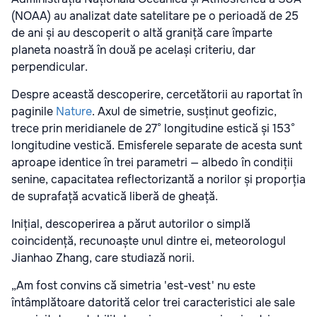
(NOAA) au analizat date satelitare pe o perioadă de 25
de ani și au descoperit o altă graniță care împarte
planeta noastră în două pe același criteriu, dar
perpendicular.
Despre această descoperire, cercetătorii au raportat în
paginile
Nature
. Axul de simetrie, susținut geofizic,
trece prin meridianele de 27° longitudine estică și 153°
longitudine vestică. Emisferele separate de acesta sunt
aproape identice în trei parametri — albedo în condiții
senine, capacitatea reflectorizantă a norilor și proporția
de suprafață acvatică liberă de gheață.
Inițial, descoperirea a părut autorilor o simplă
coincidență, recunoaște unul dintre ei, meteorologul
Jianhao Zhang, care studiază norii.
„Am fost convins că simetria 'est-vest' nu este
întâmplătoare datorită celor trei caracteristici ale sale