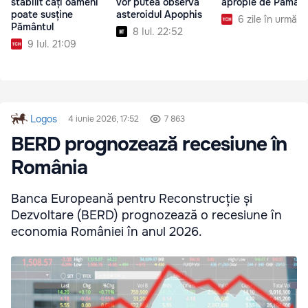
stabilit câți oameni
vor putea observa
apropie de Pământ
poate susține
asteroidul Apophis
6 zile în urmă
Pământul
8 Iul. 22:52
9 Iul. 21:09
Logos
4 iunie 2026, 17:52
7 863
BERD prognozează recesiune în
România
Banca Europeană pentru Reconstrucție și
Dezvoltare (BERD) prognozează o recesiune în
economia României în anul 2026.