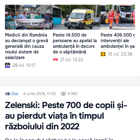
Medicii din România
Peste 14.500 de
Peste 406.000 de
au declanșat o grevă
persoane au apelat la
intervenții ale
generală din cauza
ambulanță în decurs
ambulanței în șase 
noului sistem de
de o săptămână
15 Iul. 23:38
salarizare
21 Iul. 13:22
28 Iul. 10:17
Dw
4 iunie 2026, 17:40
4 962
Zelenski: Peste 700 de copii și-
au pierdut viața în timpul
războiului din 2022