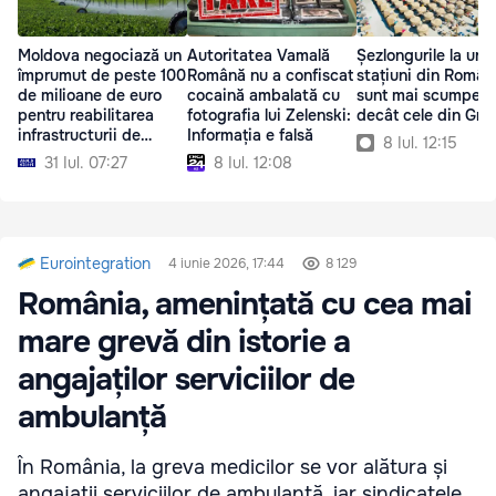
Moldova negociază un
Autoritatea Vamală
Șezlongurile la une
împrumut de peste 100
Română nu a confiscat
stațiuni din Român
de milioane de euro
cocaină ambalată cu
sunt mai scumpe
pentru reabilitarea
fotografia lui Zelenski:
decât cele din Gre
infrastructurii de
Informația e falsă
8 Iul. 12:15
irigare
31 Iul. 07:27
8 Iul. 12:08
Eurointegration
4 iunie 2026, 17:44
8 129
România, amenințată cu cea mai
mare grevă din istorie a
angajaților serviciilor de
ambulanță
În România, la greva medicilor se vor alătura și
angajații serviciilor de ambulanță, iar sindicatele