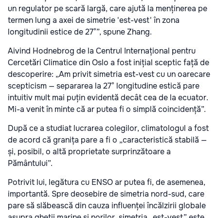
un regulator pe scară largă, care ajută la menținerea pe
termen lung a axei de simetrie 'est-vest' în zona
longitudinii estice de 27°”, spune Zhang.
Aivind Hodnebrog de la Centrul Internațional pentru
Cercetări Climatice din Oslo a fost inițial sceptic față de
descoperire: „Am privit simetria est-vest cu un oarecare
scepticism — separarea la 27° longitudine estică pare
intuitiv mult mai puțin evidentă decât cea de la ecuator.
Mi-a venit în minte că ar putea fi o simplă coincidență”.
După ce a studiat lucrarea colegilor, climatologul a fost
de acord că granița pare a fi o „caracteristică stabilă —
și, posibil, o altă proprietate surprinzătoare a
Pământului”.
Potrivit lui, legătura cu ENSO ar putea fi, de asemenea,
importantă. Spre deosebire de simetria nord-sud, care
pare să slăbească din cauza influenței încălzirii globale
asupra gheții marine și norilor, simetria „est-vest” este