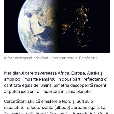
A fost descoperit adevăratul meridian zero al Pământului.
Meridianul care traversează Africa, Europa, Alaska și
ambii poli împarte Pământul în două părți, reflectând o
cantitate egală de lumină. Simetria descoperită recent
ar putea juca un rol important în clima planetei.
Cercetătorii știu că emisferele Nord și Sud au o
capacitate reflectorizantă (albedo) aproape egală. La
Administrația Națională Oceanică și Atmosferică a SUA