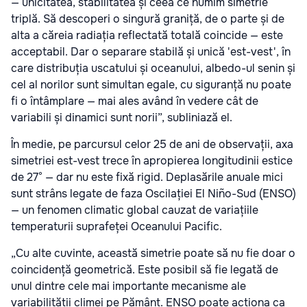
— unicitatea, stabilitatea și ceea ce numim simetrie
triplă. Să descoperi o singură graniță, de o parte și de
alta a căreia radiația reflectată totală coincide — este
acceptabil. Dar o separare stabilă și unică 'est-vest', în
care distribuția uscatului și oceanului, albedo-ul senin și
cel al norilor sunt simultan egale, cu siguranță nu poate
fi o întâmplare — mai ales având în vedere cât de
variabili și dinamici sunt norii”, subliniază el.
În medie, pe parcursul celor 25 de ani de observații, axa
simetriei est-vest trece în apropierea longitudinii estice
de 27° — dar nu este fixă rigid. Deplasările anuale mici
sunt strâns legate de faza Oscilației El Niño-Sud (ENSO)
— un fenomen climatic global cauzat de variațiile
temperaturii suprafeței Oceanului Pacific.
„Cu alte cuvinte, această simetrie poate să nu fie doar o
coincidență geometrică. Este posibil să fie legată de
unul dintre cele mai importante mecanisme ale
variabilității climei pe Pământ. ENSO poate acționa ca