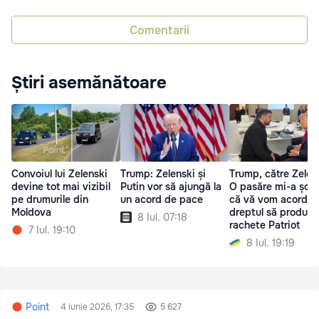
Comentarii
Știri asemănătoare
Convoiul lui Zelenski
Trump: Zelenski și
Trump, către Zelen
devine tot mai vizibil
Putin vor să ajungă la
O pasăre mi-a șopt
pe drumurile din
un acord de pace
că vă vom acorda
Moldova
dreptul să produce
8 Iul. 07:18
rachete Patriot
7 Iul. 19:10
8 Iul. 19:19
Point
4 iunie 2026, 17:35
5 627