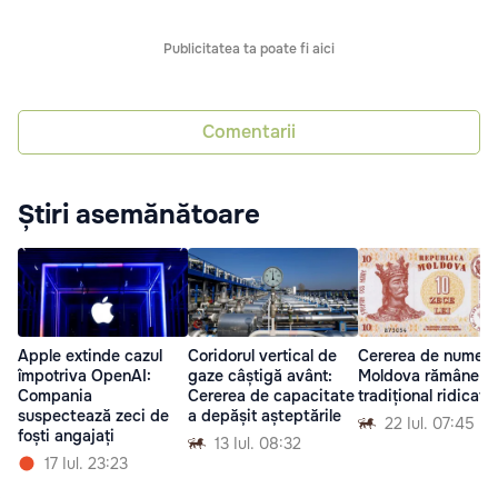
Publicitatea ta poate fi aici
Comentarii
Știri asemănătoare
Apple extinde cazul
Coridorul vertical de
Cererea de numerar
împotriva OpenAI:
gaze câștigă avânt:
Moldova rămâne
Compania
Cererea de capacitate
tradițional ridicată
suspectează zeci de
a depășit așteptările
22 Iul. 07:45
foști angajați
13 Iul. 08:32
17 Iul. 23:23