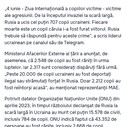
„4 iunie - Ziua Internațională a copiilor victime - victime
ale agresiunii. De la începutul invaziei la scară largă,
Rusia a ucis cel puțin 707 copii ucraineni. Fiecare
moarte este un copil căruia i-a fost furat viitorul. Rusia
trebuie să răspundă pentru aceste crime”, a scris liderul
ucrainean pe canalul său de Telegram.
Ministerul Afacerilor Externe al țării a anunțat, de
asemenea, că 2.548 de copii au fost răniți în urma
luptelor, iar 2.317 sunt considerați dispăruți fără urmă.
„Peste 20.000 de copii ucraineni au fost deportați
ilegal sau strămutați forțat în Rusia. Doar 2.212 copii au
fost reîntorși acasă”, au menționat reprezentanții MAE.
Potrivit datelor Organizației Națiunilor Unite (ONU) din
aprilie 2023, în timpul războiului declanșat de Rusia la
scară largă în Ucraina au murit cel puțin 15.578 de civili,
inclusiv 784 de copii. ONU indică faptul că 43.352 de
persoane au fost rănite, inclusiv 2.668 de copii.