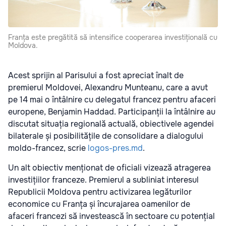
Franța este pregătită să intensifice cooperarea investițională cu
Moldova.
Acest sprijin al Parisului a fost apreciat înalt de
premierul Moldovei, Alexandru Munteanu, care a avut
pe 14 mai o întâlnire cu delegatul francez pentru afaceri
europene, Benjamin Haddad. Participanții la întâlnire au
discutat situația regională actuală, obiectivele agendei
bilaterale și posibilitățile de consolidare a dialogului
moldo-francez, scrie
logos-pres.md
.
Un alt obiectiv menționat de oficiali vizează atragerea
investițiilor franceze. Premierul a subliniat interesul
Republicii Moldova pentru activizarea legăturilor
economice cu Franța și încurajarea oamenilor de
afaceri francezi să investească în sectoare cu potențial