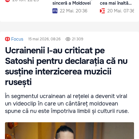
sinceră a Moldovei
cea mai înaltă
apreciere Românie
22 Mai. 20:36
20 Mai. 07:36
Focus
15 mai 2026, 08:26
21 309
Ucrainenii l-au criticat pe
Satoshi pentru declarația că nu
susține interzicerea muzicii
rusești
În segmentul ucrainean al rețelei a devenit viral
un videoclip în care un cântăreț moldovean
spune că nu este împotriva limbii și culturii ruse.