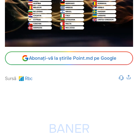
Abonați-vă la știrile Point.md pe Google
Sursă
Rbc