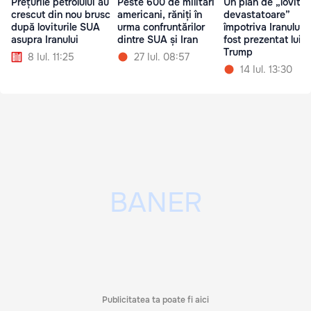
Prețurile petrolului au
Peste 600 de militari
Un plan de „lovitur
crescut din nou brusc
americani, răniți în
devastatoare”
după loviturile SUA
urma confruntărilor
împotriva Iranului i
asupra Iranului
dintre SUA și Iran
fost prezentat lui
Trump
8 Iul. 11:25
27 Iul. 08:57
14 Iul. 13:30
Publicitatea ta poate fi aici