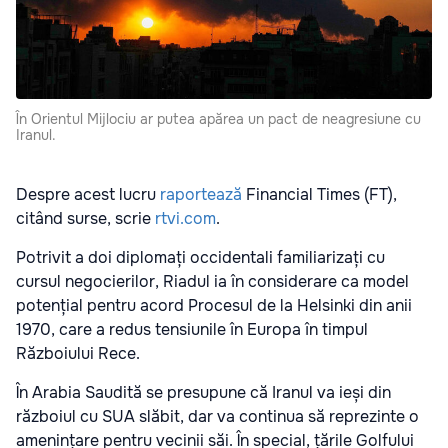
În Orientul Mijlociu ar putea apărea un pact de neagresiune cu
Iranul.
Despre acest lucru
raportează
Financial Times (FT),
citând surse, scrie
rtvi.com
.
Potrivit a doi diplomați occidentali familiarizați cu
cursul negocierilor, Riadul ia în considerare ca model
potențial pentru acord Procesul de la Helsinki din anii
1970, care a redus tensiunile în Europa în timpul
Războiului Rece.
În Arabia Saudită se presupune că Iranul va ieși din
războiul cu SUA slăbit, dar va continua să reprezinte o
amenințare pentru vecinii săi. În special, țările Golfului