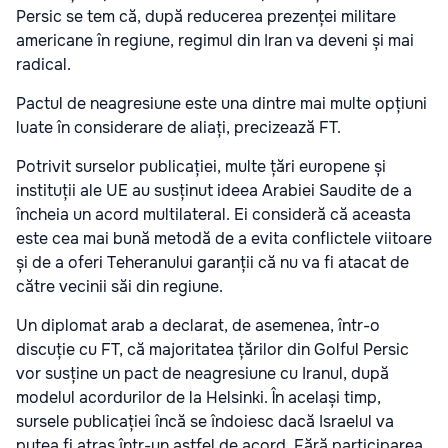
Persic se tem că, după reducerea prezenței militare
americane în regiune, regimul din Iran va deveni și mai
radical.
Pactul de neagresiune este una dintre mai multe opțiuni
luate în considerare de aliați, precizează FT.
Potrivit surselor publicației, multe țări europene și
instituții ale UE au susținut ideea Arabiei Saudite de a
încheia un acord multilateral. Ei consideră că aceasta
este cea mai bună metodă de a evita conflictele viitoare
și de a oferi Teheranului garanții că nu va fi atacat de
către vecinii săi din regiune.
Un diplomat arab a declarat, de asemenea, într-o
discuție cu FT, că majoritatea țărilor din Golful Persic
vor susține un pact de neagresiune cu Iranul, după
modelul acordurilor de la Helsinki. În același timp,
sursele publicației încă se îndoiesc dacă Israelul va
putea fi atras într-un astfel de acord. Fără participarea