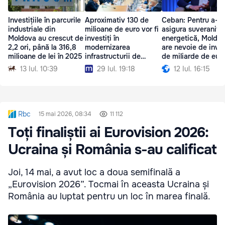
Investițiile în parcurile
Aproximativ 130 de
Ceban: Pentru a-și
industriale din
milioane de euro vor fi
asigura suveranita
Moldova au crescut de
investiți în
energetică, Moldo
2,2 ori, până la 316,8
modernizarea
are nevoie de invest
milioane de lei în 2025
infrastructurii de
de miliarde de eur
irigare
13 Iul. 10:39
29 Iul. 19:18
12 Iul. 16:15
Rbc
15 mai 2026, 08:34
11 112
Toți finaliștii ai Eurovision 2026:
Ucraina și România s-au calificat
Joi, 14 mai, a avut loc a doua semifinală a
„Eurovision 2026”. Tocmai în aceasta Ucraina și
România au luptat pentru un loc în marea finală.