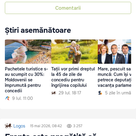
Comentarii
Știri asemănătoare
Pachetele turistice s-
Tații vor primi dreptul
Mare, pescuit sau
au scumpit cu 30%:
la 45 de zile de
muncă: Cum își vor
Moldovenii se
concediu pentru
petrece deputații
împrumută pentru
îngrijirea copilului
vacanța parlament
concedii
29 Iul. 18:17
5 zile în urmă
9 Iul. 11:00
Logos
15 mai 2026, 08:42
3 257