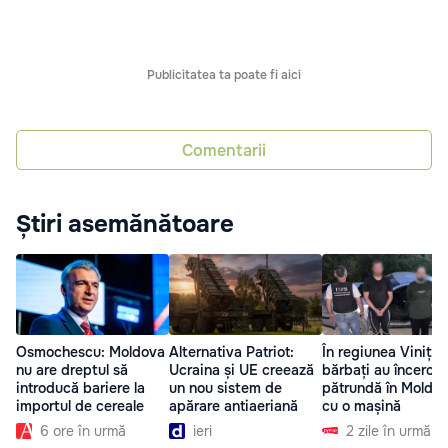
Publicitatea ta poate fi aici
Comentarii
Știri asemănătoare
Osmochescu: Moldova
Alternativa Patriot:
În regiunea Vinița,
nu are dreptul să
Ucraina și UE creează
bărbați au încercat
introducă bariere la
un nou sistem de
pătrundă în Moldo
importul de cereale
apărare antiaeriană
cu o mașină
6 ore în urmă
ieri
2 zile în urmă