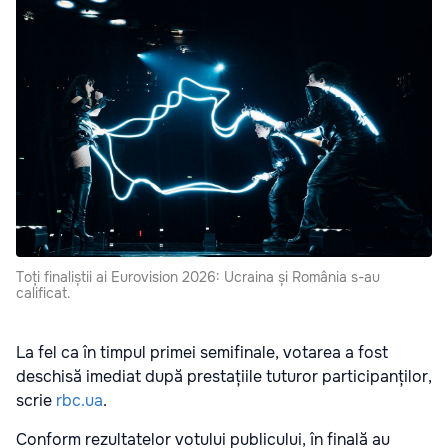
Toți finaliștii ai Eurovision 2026: Ucraina și România s-au
calificat.
La fel ca în timpul primei semifinale, votarea a fost
deschisă imediat după prestațiile tuturor participanților,
scrie
rbc.ua
.
Conform rezultatelor votului publicului, în finală au