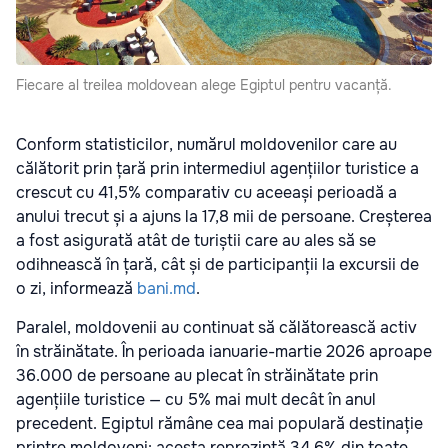
Fiecare al treilea moldovean alege Egiptul pentru vacanță.
Conform statisticilor, numărul moldovenilor care au
călătorit prin țară prin intermediul agențiilor turistice a
crescut cu 41,5% comparativ cu aceeași perioadă a
anului trecut și a ajuns la 17,8 mii de persoane. Creșterea
a fost asigurată atât de turiștii care au ales să se
odihnească în țară, cât și de participanții la excursii de
o zi, informează
bani.md
.
Paralel, moldovenii au continuat să călătorească activ
în străinătate. În perioada ianuarie-martie 2026 aproape
36.000 de persoane au plecat în străinătate prin
agențiile turistice — cu 5% mai mult decât în anul
precedent. Egiptul rămâne cea mai populară destinație
printre moldoveni: acesta reprezintă 34,6% din toate