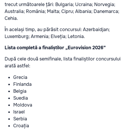
trecut următoarele țări: Bulgaria; Ucraina; Norvegia;
Australia; România; Malta; Cipru; Albania; Danemarca;
Cehia.
În același timp, au părăsit concursul: Azerbaidjan;
Luxemburg; Armenia; Elveția; Letonia.
Lista completă a finaliștilor „Eurovision 2026”
După cele două semifinale, lista finaliștilor concursului
arată astfel:
Grecia
Finlanda
Belgia
Suedia
Moldova
Israel
Serbia
Croația