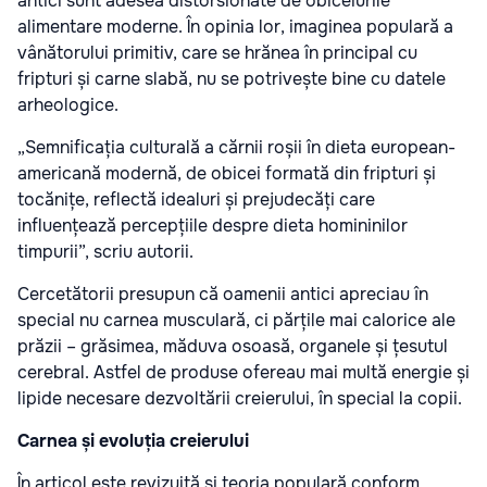
antici sunt adesea distorsionate de obiceiurile
alimentare moderne. În opinia lor, imaginea populară a
vânătorului primitiv, care se hrănea în principal cu
fripturi și carne slabă, nu se potrivește bine cu datele
arheologice.
„Semnificația culturală a cărnii roșii în dieta european-
americană modernă, de obicei formată din fripturi și
tocănițe, reflectă idealuri și prejudecăți care
influențează percepțiile despre dieta homininilor
timpurii”, scriu autorii.
Cercetătorii presupun că oamenii antici apreciau în
special nu carnea musculară, ci părțile mai calorice ale
prăzii – grăsimea, măduva osoasă, organele și țesutul
cerebral. Astfel de produse ofereau mai multă energie și
lipide necesare dezvoltării creierului, în special la copii.
Carnea și evoluția creierului
În articol este revizuită și teoria populară conform