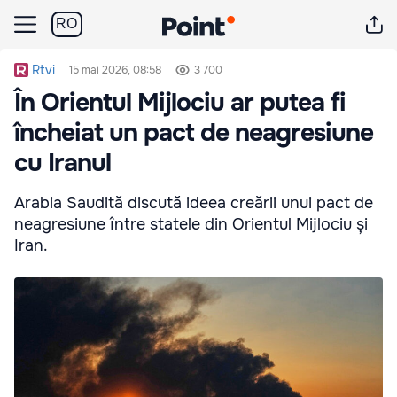
RO
Rtvi
15 mai 2026, 08:58
3 700
În Orientul Mijlociu ar putea fi
încheiat un pact de neagresiune
cu Iranul
Arabia Saudită discută ideea creării unui pact de
neagresiune între statele din Orientul Mijlociu și
Iran.