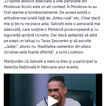
„O opinie absolut adecvată a unei persoane din
Moldova! Acolo este un alt context. În Moldova nu au
fost alarme și bombardamente. De aceea există o
atitudine mai loială față de „limba rusă” etc. Chiar dacă
mie și ție nu ne place asta. Satoshi este o persoană mai
adecvată, care susține o Moldovă proeuropeană și cu
siguranță sprijină Ucraina. Dar dacă așteptați să aibă
pe piept un tatuaj cu Taras Șevcenko și să asculte
„Jadan”, atunci nu. Realitatea oamenilor din afara
Ucrainei este foarte diferită", a scris Liulenov.
Menționăm că Satoshi a mers la Kiev și a participat la
Selecția Națională în februarie anul acesta.