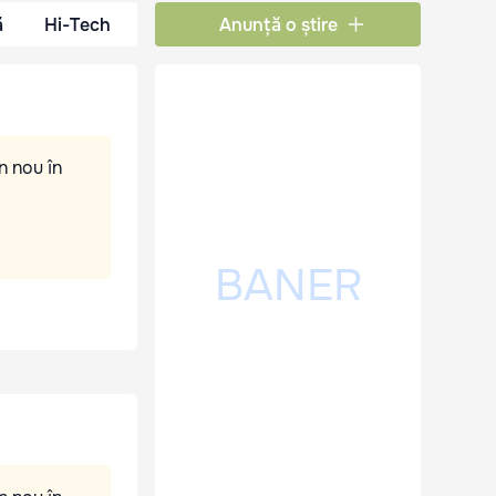
ă
Hi-Tech
Anunță o știre
n nou în