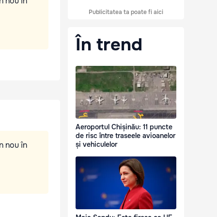
n nou în
Publicitatea ta poate fi aici
În trend
Aeroportul Chișinău: 11 puncte
de risc între traseele avioanelor
n nou în
și vehiculelor