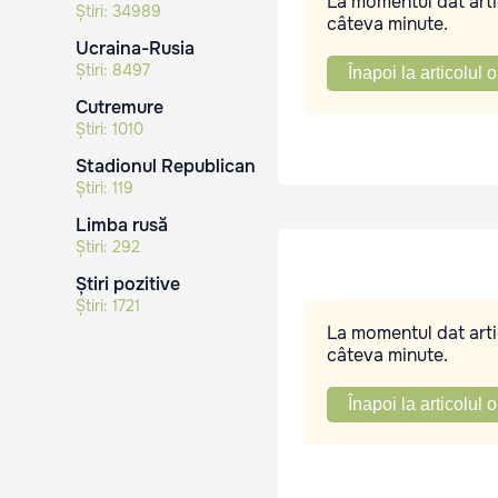
La momentul dat artic
Știri:
34989
câteva minute.
Ucraina-Rusia
Știri:
8497
Înapoi la articolul o
Cutremure
Știri:
1010
Stadionul Republican
Știri:
119
Limba rusă
Știri:
292
Știri pozitive
Știri:
1721
La momentul dat artic
câteva minute.
Înapoi la articolul o