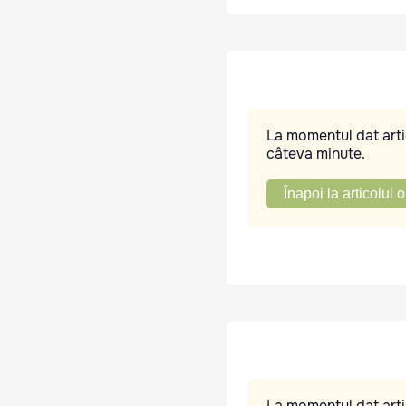
La momentul dat artic
câteva minute.
Înapoi la articolul o
La momentul dat artic