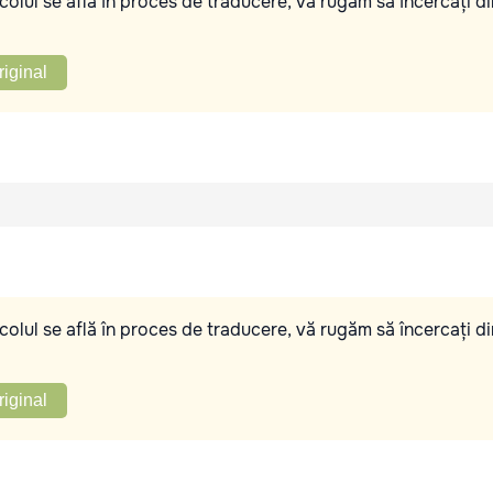
olul se află în proces de traducere, vă rugăm să încercați di
riginal
olul se află în proces de traducere, vă rugăm să încercați di
riginal