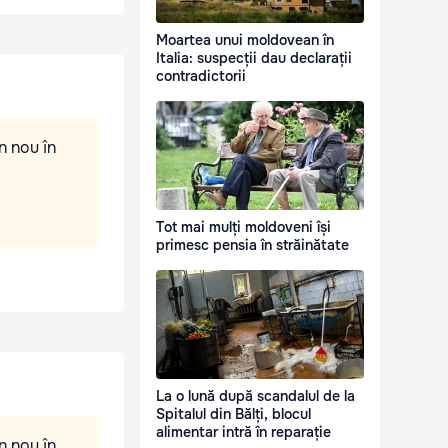
Moartea unui moldovean în
Italia: suspecții dau declarații
contradictorii
n nou în
Tot mai mulți moldoveni își
primesc pensia în străinătate
La o lună după scandalul de la
Spitalul din Bălți, blocul
alimentar intră în reparație
n nou în