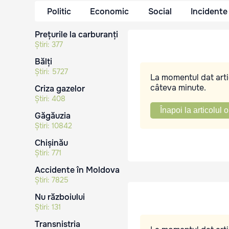
Politic
Economic
Social
Incidente
Prețurile la carburanți
Știri:
377
Bălți
Știri:
5727
La momentul dat artic
câteva minute.
Criza gazelor
Știri:
408
Înapoi la articolul o
Găgăuzia
Știri:
10842
Chișinău
Știri:
771
Accidente în Moldova
Știri:
7825
Nu războiului
Știri:
131
Transnistria