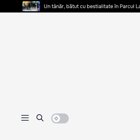
Un tânăr, bătut cu bestialitate în Parcul L