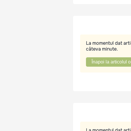
La momentul dat artic
câteva minute.
Înapoi la articolul o
La momentul dat artic