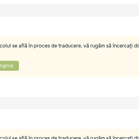
olul se află în proces de traducere, vă rugăm să încercați di
riginal
olul se află în proces de traducere, vă rugăm să încercați di