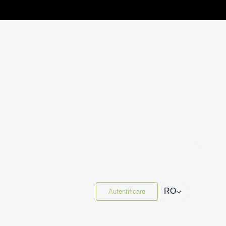
⌵
RO
Autentificare