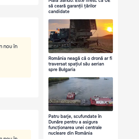
Maia Sandu: Este firesc ca UE
să ceară garanții țărilor
candidate
n nou în
România neagă că o dronă ar fi
traversat spațiul său aerian
spre Bulgaria
Patru barje, scufundate în
Dunăre pentru a asigura
funcționarea unei centrale
nucleare din România
n nou în