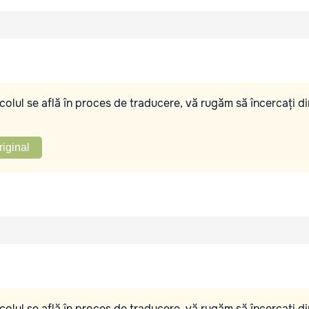
olul se află în proces de traducere, vă rugăm să încercați di
riginal
olul se află în proces de traducere, vă rugăm să încercați di