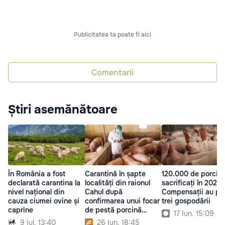
Publicitatea ta poate fi aici
Comentarii
Știri asemănătoare
În România a fost
Carantină în șapte
120.000 de porci,
declarată carantina la
localități din raionul
sacrificați în 2025:
nivel național din
Cahul după
Compensații au pri
cauza ciumei ovine și
confirmarea unui focar
trei gospodării
caprine
de pestă porcină
17 Iun. 15:09
africană
9 Iul. 13:40
26 Iun. 18:45