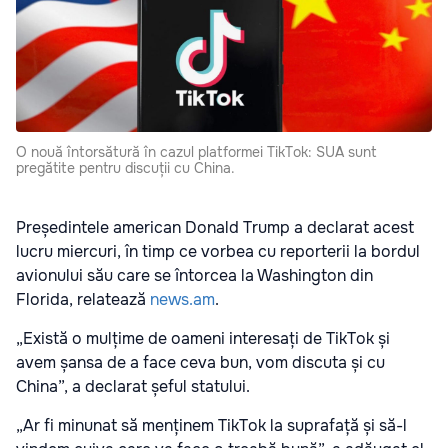
O nouă întorsătură în cazul platformei TikTok: SUA sunt
pregătite pentru discuții cu China.
Președintele american Donald Trump a declarat acest
lucru miercuri, în timp ce vorbea cu reporterii la bordul
avionului său care se întorcea la Washington din
Florida, relatează
news.am
.
„Există o mulțime de oameni interesați de TikTok și
avem șansa de a face ceva bun, vom discuta și cu
China”, a declarat șeful statului.
„Ar fi minunat să menținem TikTok la suprafață și să-l