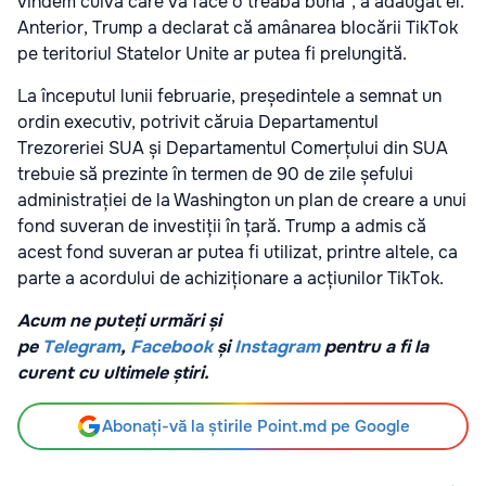
vindem cuiva care va face o treabă bună”, a adăugat el.
Anterior, Trump a declarat că amânarea blocării TikTok
pe teritoriul Statelor Unite ar putea fi prelungită.
La începutul lunii februarie, președintele a semnat un
ordin executiv, potrivit căruia Departamentul
Trezoreriei SUA și Departamentul Comerțului din SUA
trebuie să prezinte în termen de 90 de zile șefului
administrației de la Washington un plan de creare a unui
fond suveran de investiții în țară. Trump a admis că
acest fond suveran ar putea fi utilizat, printre altele, ca
parte a acordului de achiziționare a acțiunilor TikTok.
Acum ne puteți urmări și
pe
Telegram
,
Facebook
și
Instagram
pentru a fi la
curent cu ultimele știri.
Abonați-vă la știrile Point.md pe Google