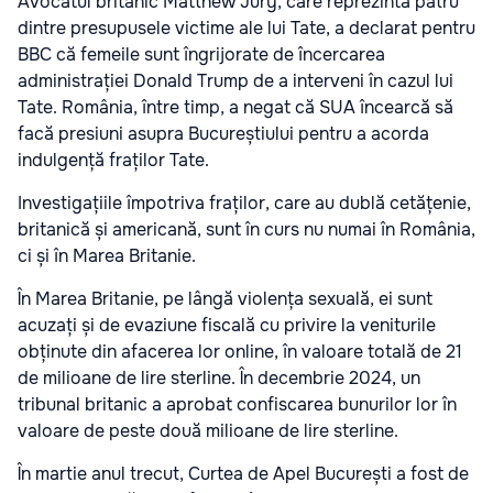
Avocatul britanic Matthew Jury, care reprezintă patru
dintre presupusele victime ale lui Tate, a declarat pentru
BBC că femeile sunt îngrijorate de încercarea
administrației Donald Trump de a interveni în cazul lui
Tate. România, între timp, a negat că SUA încearcă să
facă presiuni asupra Bucureștiului pentru a acorda
indulgență fraților Tate.
Investigațiile împotriva fraților, care au dublă cetățenie,
britanică și americană, sunt în curs nu numai în România,
ci și în Marea Britanie.
În Marea Britanie, pe lângă violența sexuală, ei sunt
acuzați și de evaziune fiscală cu privire la veniturile
obținute din afacerea lor online, în valoare totală de 21
de milioane de lire sterline. În decembrie 2024, un
tribunal britanic a aprobat confiscarea bunurilor lor în
valoare de peste două milioane de lire sterline.
În martie anul trecut, Curtea de Apel București a fost de