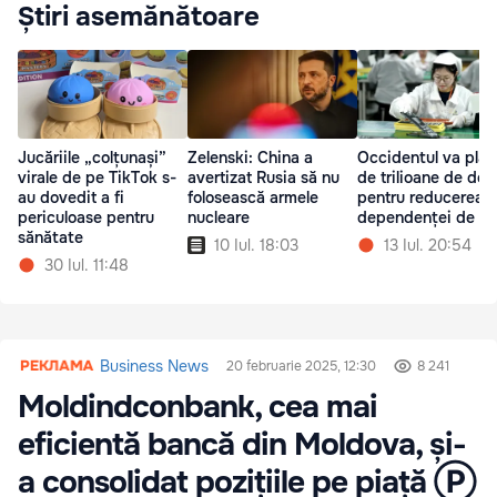
Știri asemănătoare
Jucăriile „colțunași”
Zelenski: China a
Occidentul va plăt
virale de pe TikTok s-
avertizat Rusia să nu
de trilioane de dola
au dovedit a fi
folosească armele
pentru reducerea
periculoase pentru
nucleare
dependenței de Ch
sănătate
10 Iul. 18:03
13 Iul. 20:54
30 Iul. 11:48
Business News
20 februarie 2025, 12:30
8 241
Moldindconbank, cea mai
eficientă bancă din Moldova, și-
a consolidat pozițiile pe piață Ⓟ