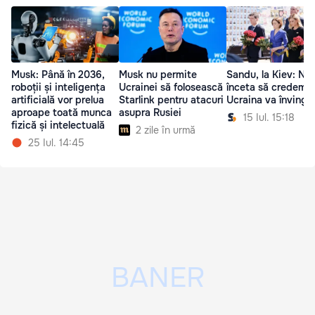
Musk: Până în 2036,
Musk nu permite
Sandu, la Kiev: Nu
roboții și inteligența
Ucrainei să folosească
înceta să credem 
artificială vor prelua
Starlink pentru atacuri
Ucraina va învinge
aproape toată munca
asupra Rusiei
15 Iul. 15:18
fizică și intelectuală
2 zile în urmă
25 Iul. 14:45