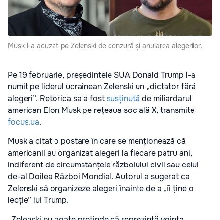
Musk l-a acuzat pe Zelenski de cenzură și anularea alegerilor.
Pe 19 februarie, președintele SUA Donald Trump l-a
numit pe liderul ucrainean Zelenski un „dictator fără
alegeri”. Retorica sa a fost
susținută
de miliardarul
american Elon Musk pe rețeaua socială X, transmite
focus.ua
.
Musk a citat o postare în care se menționează că
americanii au organizat alegeri la fiecare patru ani,
indiferent de circumstanțele războiului civil sau celui
de-al Doilea Război Mondial. Autorul a sugerat ca
Zelenski să organizeze alegeri înainte de a „îi ține o
lecție” lui Trump.
„Zelenski nu poate pretinde că reprezintă voința