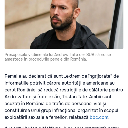
Presupusele victime ale lui Andrew Tate cer SUA să nu se
amestece în procedurile penale din România.
Femeile au declarat că sunt „extrem de îngrijorate” de
informațiile potrivit cărora autoritățile americane au
cerut României să reducă restricțiile de călătorie pentru
Andrew Tate și fratele său, Tristan Tate. Ambii sunt
acuzați în România de trafic de persoane, viol și
constituirea unui grup infracțional organizat în scopul
exploatării sexuale a femeilor, relatează
bbc.com
.