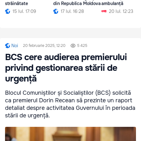
străinătate
din Republica Moldova
ambulanță
15 Iul. 17:09
17 Iul. 16:28
20 Iul. 12:23
Noi
20 februarie 2025, 12:20
5 425
BCS cere audierea premierului
privind gestionarea stării de
urgență
Blocul Comuniștilor și Socialiștilor (BCS) solicită
ca premierul Dorin Recean să prezinte un raport
detaliat despre activitatea Guvernului în perioada
stării de urgență.