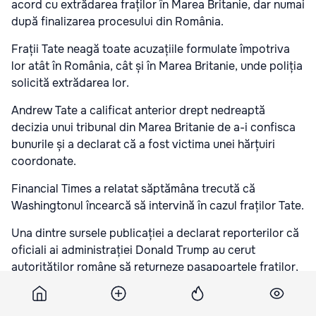
acord cu extrădarea fraților în Marea Britanie, dar numai
după finalizarea procesului din România.
Frații Tate neagă toate acuzațiile formulate împotriva
lor atât în România, cât și în Marea Britanie, unde poliția
solicită extrădarea lor.
Andrew Tate a calificat anterior drept nedreaptă
decizia unui tribunal din Marea Britanie de a-i confisca
bunurile și a declarat că a fost victima unei hărțuiri
coordonate.
Financial Times a relatat săptămâna trecută că
Washingtonul încearcă să intervină în cazul fraților Tate.
Una dintre sursele publicației a declarat reporterilor că
oficiali ai administrației Donald Trump au cerut
autorităților române să returneze pașapoartele fraților,
astfel încât aceștia să poată călători în timp ce ancheta
continuă.