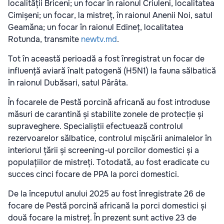
localității Briceni; un focar în raionul Criuleni, localitatea
Cimișeni; un focar, la mistreț, în raionul Anenii Noi, satul
Geamăna; un focar în raionul Edineț, localitatea
Rotunda, transmite
newtv.md
.
Tot în această perioadă a fost înregistrat un focar de
influență aviară înalt patogenă (H5N1) la fauna sălbatică
în raionul Dubăsari, satul Pârâta.
În focarele de Pestă porcină africană au fost introduse
măsuri de carantină și stabilite zonele de protecție și
supraveghere. Specialiștii efectuează controlul
rezervoarelor sălbatice, controlul mișcării animalelor în
interiorul țării și screening-ul porcilor domestici și a
populațiilor de mistreți. Totodată, au fost eradicate cu
succes cinci focare de PPA la porci domestici.
De la începutul anului 2025 au fost înregistrate 26 de
focare de Pestă porcină africană la porci domestici și
două focare la mistreț. În prezent sunt active 23 de