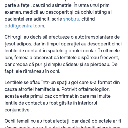
parte a feței, cauzând asimetrie. În urma unui prim
examen, medicii au descoperit și că ochiul stâng al
pacientei era adâncit, scrie
snob.ru
, citând
odditycentral.com
.
Chirurgii au decis să efectueze o autotransplantare de
țesut adipos, dar în timpul operației au descoperit cinci
lentile de contact în spatele globului ocular. În ultimele
luni, femeia a observat că lentilele dispăreau frecvent,
dar credea că pur și simplu cădeau și se pierdeau. De
fapt, ele rămâneau în ochi.
Lentilele se aflau într-un spațiu gol care s-a format din
cauza atrofiei hemifaciale. Potrivit oftalmologilor,
acesta este primul caz confirmat în care mai multe
lentile de contact au fost găsite în interiorul
conjunctivei.
Ochii femeii nu au fost afectați, dar dacă obiectele ar fi
rămas acolo, ea ar fi putut dezvolta infecții microbiene