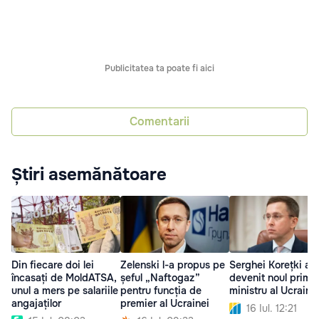
Publicitatea ta poate fi aici
Comentarii
Știri asemănătoare
Din fiecare doi lei
Zelenski l-a propus pe
Serghei Korețki a
încasați de MoldATSA,
șeful „Naftogaz”
devenit noul prim-
unul a mers pe salariile
pentru funcția de
ministru al Ucraine
angajaților
premier al Ucrainei
16 Iul. 12:21