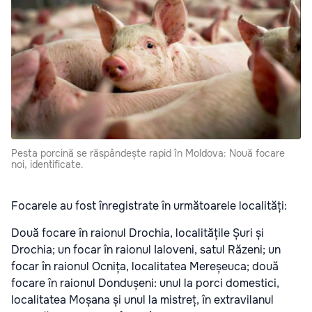
Pesta porcină se răspândește rapid în Moldova: Nouă focare
noi, identificate.
Focarele au fost înregistrate în următoarele localități:
Două focare în raionul Drochia, localitățile Șuri și
Drochia; un focar în raionul Ialoveni, satul Răzeni; un
focar în raionul Ocnița, localitatea Mereșeuca; două
focare în raionul Dondușeni: unul la porci domestici,
localitatea Moșana și unul la mistreț, în extravilanul