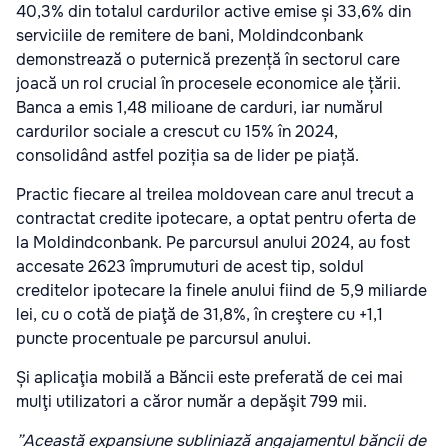
40,3% din totalul cardurilor active emise și 33,6% din
serviciile de remitere de bani, Moldindconbank
demonstrează o puternică prezență în sectorul care
joacă un rol crucial în procesele economice ale țării.
Banca a emis 1,48 milioane de carduri, iar numărul
cardurilor sociale a crescut cu 15% în 2024,
consolidând astfel poziția sa de lider pe piață.
Practic fiecare al treilea moldovean care anul trecut a
contractat credite ipotecare, a optat pentru oferta de
la Moldindconbank. Pe parcursul anului 2024, au fost
accesate 2623 împrumuturi de acest tip, soldul
creditelor ipotecare la finele anului fiind de 5,9 miliarde
lei, cu o cotă de piaţă de 31,8%, în creştere cu +1,1
puncte procentuale pe parcursul anului.
Și aplicaţia mobilă a Băncii este preferată de cei mai
mulţi utilizatori a căror număr a depăşit 799 mii.
”Această expansiune subliniază angajamentul băncii de