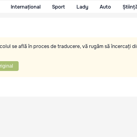
Internațional
Sport
Lady
Auto
Științ
olul se află în proces de traducere, vă rugăm să încercați di
riginal