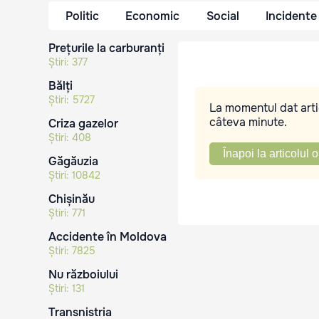
Politic
Economic
Social
Incidente
Prețurile la carburanți
Știri:
377
Bălți
Știri:
5727
La momentul dat artic
câteva minute.
Criza gazelor
Știri:
408
Înapoi la articolul o
Găgăuzia
Știri:
10842
Chișinău
Știri:
771
Accidente în Moldova
Știri:
7825
Nu războiului
Știri:
131
Transnistria