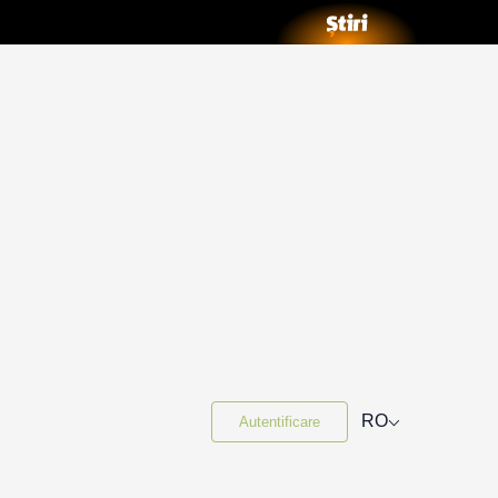
⌵
RO
Autentificare