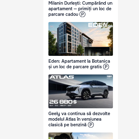
Milanin Durlești: Cumpărând un
apartament — primiți un loc de
parcare cadou Ⓟ
Eden: Apartament la Botanica
și un loc de parcare gratis Ⓟ
Geely va continua să dezvolte
modelul Atlas în versiunea
clasică pe benzină Ⓟ