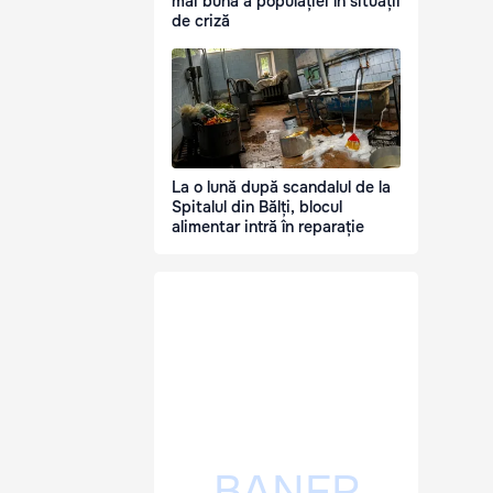
mai bună a populației în situații
de criză
La o lună după scandalul de la
Spitalul din Bălți, blocul
alimentar intră în reparație