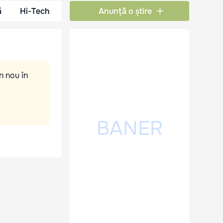
ă
Hi-Tech
Anunță o știre
n nou în