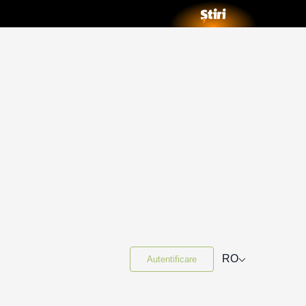
⌵
RO
Autentificare