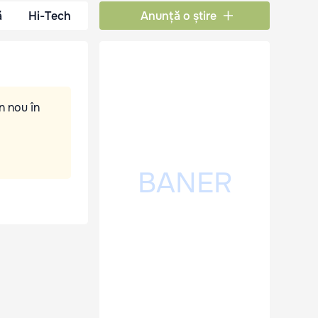
ă
Hi-Tech
Anunță o știre
n nou în