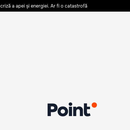
iză a apei și energiei. Ar fi o catastrofă