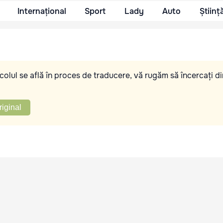
Internațional
Sport
Lady
Auto
Științ
olul se află în proces de traducere, vă rugăm să încercați di
riginal