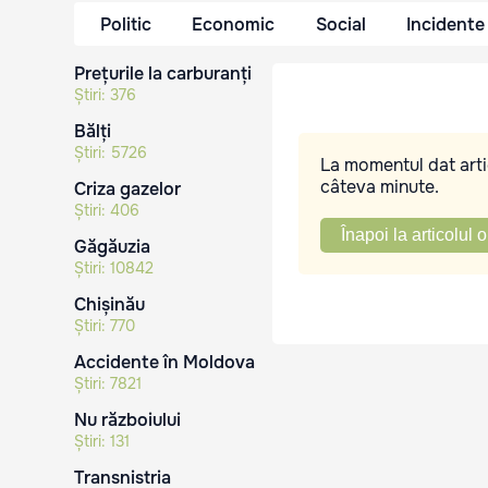
Politic
Economic
Social
Incidente
Prețurile la carburanți
Știri:
376
Bălți
Știri:
5726
La momentul dat artic
câteva minute.
Criza gazelor
Știri:
406
Înapoi la articolul o
Găgăuzia
Știri:
10842
Chișinău
Știri:
770
Accidente în Moldova
Știri:
7821
Nu războiului
Știri:
131
Transnistria