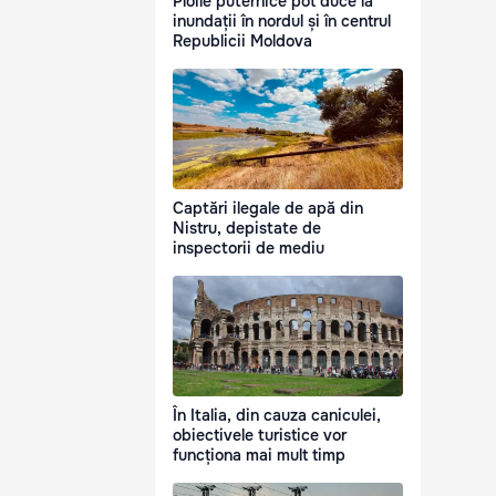
Ploile puternice pot duce la
inundații în nordul și în centrul
Republicii Moldova
Captări ilegale de apă din
Nistru, depistate de
inspectorii de mediu
În Italia, din cauza caniculei,
obiectivele turistice vor
funcționa mai mult timp