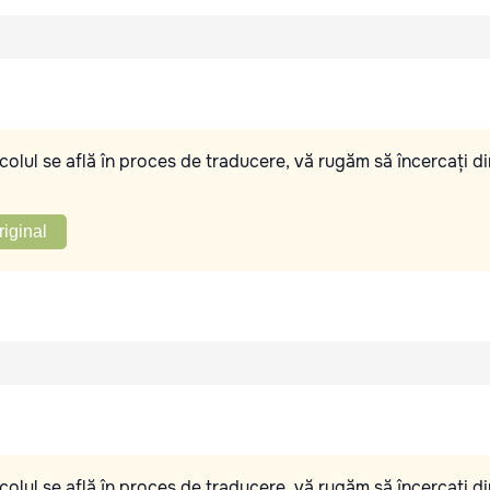
olul se află în proces de traducere, vă rugăm să încercați di
riginal
olul se află în proces de traducere, vă rugăm să încercați di