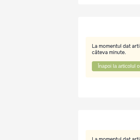
La momentul dat artic
câteva minute.
Înapoi la articolul o
La momentul dat artic