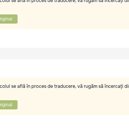
olul se află în proces de traducere, vă rugăm să încercați di
riginal
olul se află în proces de traducere, vă rugăm să încercați di
riginal