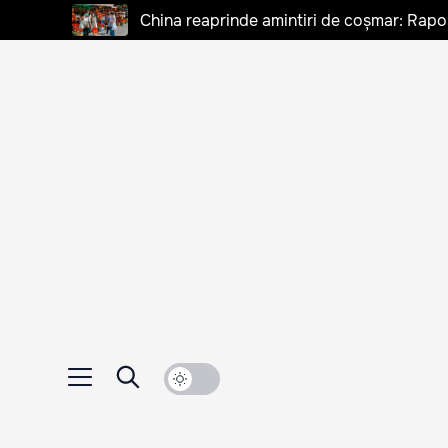
China reaprinde amintiri de coșmar: Rapo