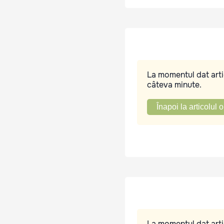
La momentul dat artic
câteva minute.
Înapoi la articolul o
La momentul dat artic