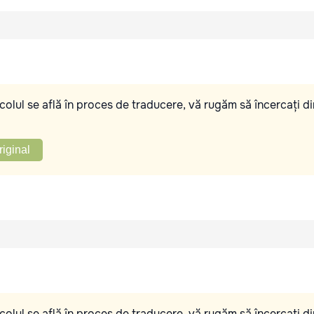
olul se află în proces de traducere, vă rugăm să încercați di
riginal
olul se află în proces de traducere, vă rugăm să încercați di