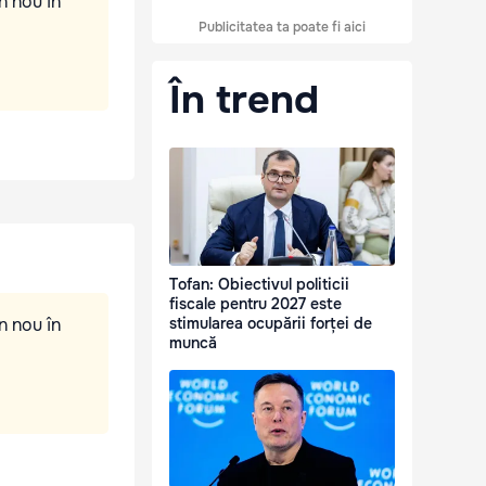
n nou în
Publicitatea ta poate fi aici
În trend
Tofan: Obiectivul politicii
fiscale pentru 2027 este
n nou în
stimularea ocupării forței de
muncă