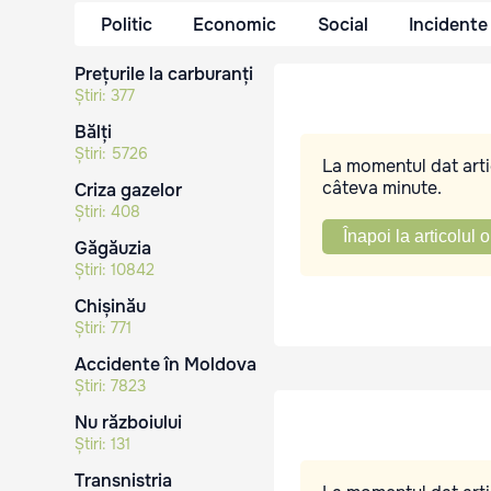
Politic
Economic
Social
Incidente
Prețurile la carburanți
Știri:
377
Bălți
Știri:
5726
La momentul dat artic
câteva minute.
Criza gazelor
Știri:
408
Înapoi la articolul o
Găgăuzia
Știri:
10842
Chișinău
Știri:
771
Accidente în Moldova
Știri:
7823
Nu războiului
Știri:
131
Transnistria