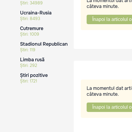
La momentul dat artic
Știri:
34989
câteva minute.
Ucraina-Rusia
Știri:
8493
Înapoi la articolul o
Cutremure
Știri:
1009
Stadionul Republican
Știri:
119
Limba rusă
Știri:
292
Știri pozitive
Știri:
1721
La momentul dat artic
câteva minute.
Înapoi la articolul o