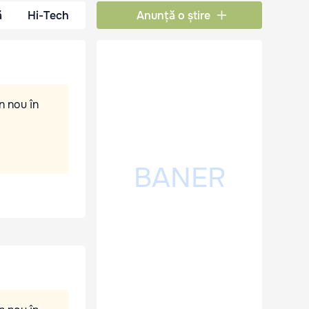
ă
Hi-Tech
Anunță o știre
n nou în