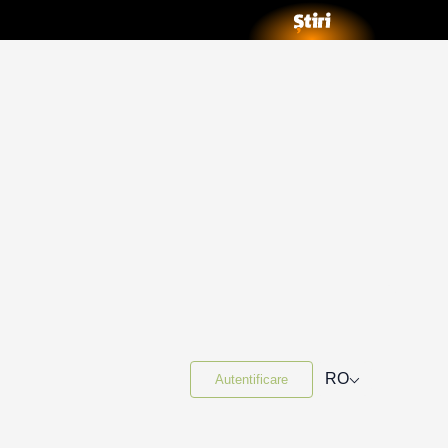
⌵
RO
Autentificare