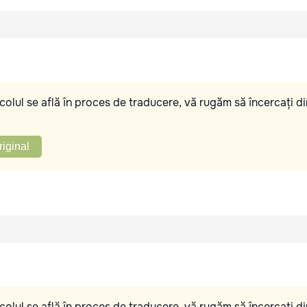
olul se află în proces de traducere, vă rugăm să încercați di
riginal
olul se află în proces de traducere, vă rugăm să încercați di