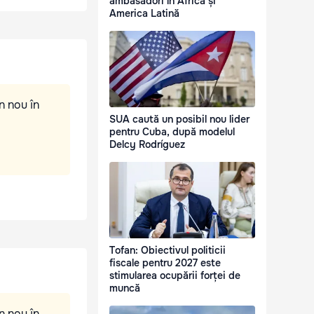
ambasadori în Africa și
America Latină
n nou în
SUA caută un posibil nou lider
pentru Cuba, după modelul
Delcy Rodríguez
Tofan: Obiectivul politicii
fiscale pentru 2027 este
stimularea ocupării forței de
muncă
n nou în