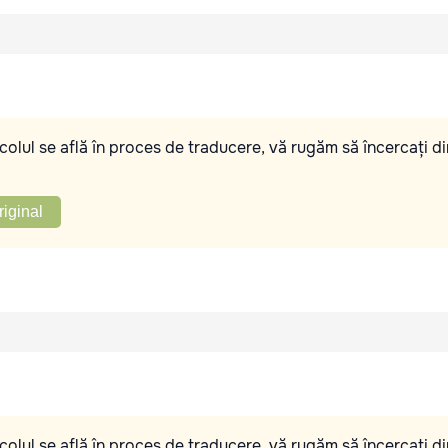
olul se află în proces de traducere, vă rugăm să încercați di
riginal
olul se află în proces de traducere, vă rugăm să încercați di