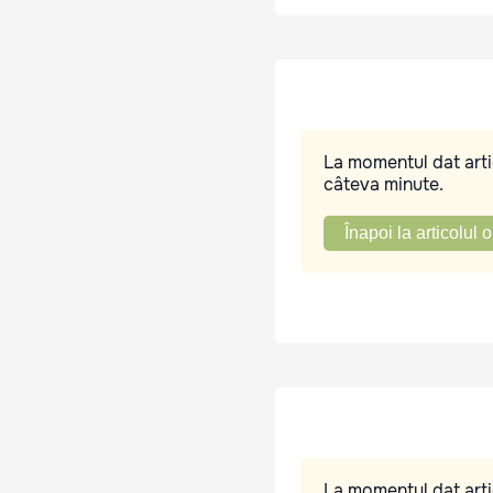
La momentul dat artic
câteva minute.
Înapoi la articolul o
La momentul dat artic