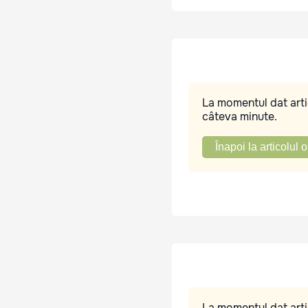
La momentul dat artic
câteva minute.
Înapoi la articolul o
La momentul dat artic