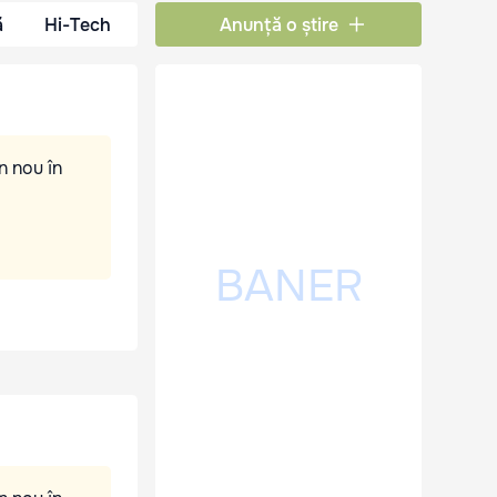
ă
Hi-Tech
Anunță o știre
n nou în