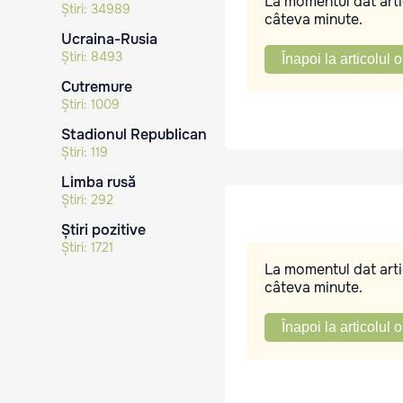
La momentul dat artic
Știri:
34989
câteva minute.
Ucraina-Rusia
Știri:
8493
Înapoi la articolul o
Cutremure
Știri:
1009
Stadionul Republican
Știri:
119
Limba rusă
Știri:
292
Știri pozitive
Știri:
1721
La momentul dat artic
câteva minute.
Înapoi la articolul o