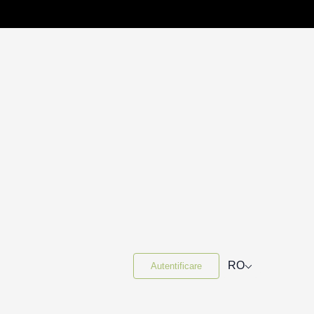
⌵
RO
Autentificare