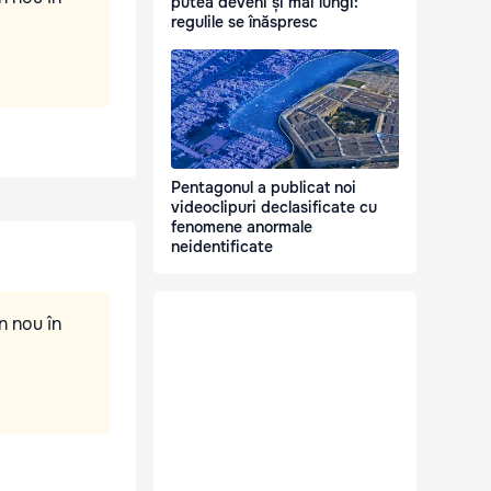
putea deveni și mai lungi:
regulile se înăspresc
Pentagonul a publicat noi
videoclipuri declasificate cu
fenomene anormale
neidentificate
n nou în