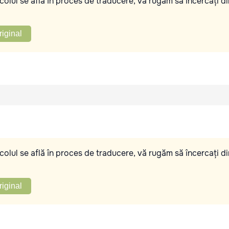
olul se află în proces de traducere, vă rugăm să încercați di
riginal
olul se află în proces de traducere, vă rugăm să încercați di
riginal