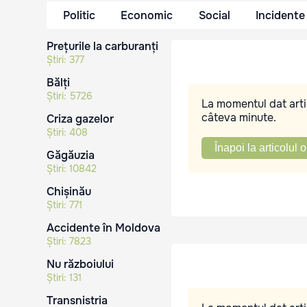
Politic
Economic
Social
Incidente
Prețurile la carburanți
Știri:
377
Bălți
Știri:
5726
La momentul dat artic
câteva minute.
Criza gazelor
Știri:
408
Înapoi la articolul o
Găgăuzia
Știri:
10842
Chișinău
Știri:
771
Accidente în Moldova
Știri:
7823
Nu războiului
Știri:
131
Transnistria