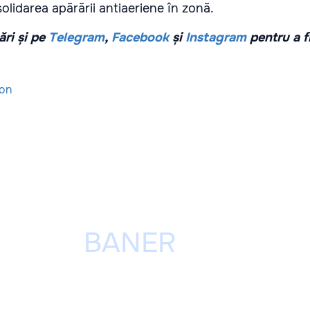
solidarea apărării antiaeriene în zonă.
ri și pe
Telegram
,
Facebook
și
Instagram
pentru a f
ion