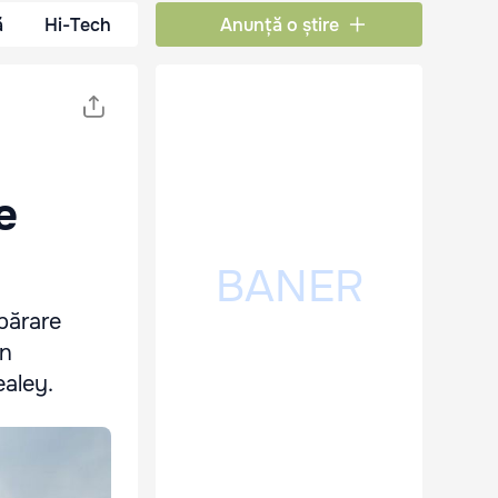
ă
Hi-Tech
Anunță o știre
e
părare
în
ealey.