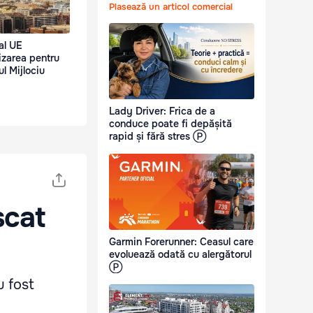
Plasează un articol comercial
al UE
izarea pentru
ul Mijlociu
Lady Driver: Frica de a
conduce poate fi depășită
rapid și fără stres Ⓟ
scat
Garmin Forerunner: Ceasul care
evoluează odată cu alergătorul
Ⓟ
u fost