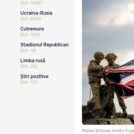
Știri:
34987
Ucraina-Rusia
Știri:
8490
Cutremure
Știri:
1009
Stadionul Republican
Știri:
119
Limba rusă
Știri:
292
Știri pozitive
Știri:
1721
Marea Britanie trimite trup