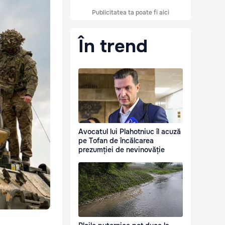
Publicitatea ta poate fi aici
În trend
Avocatul lui Plahotniuc îl acuză
pe Tofan de încălcarea
prezumției de nevinovăție