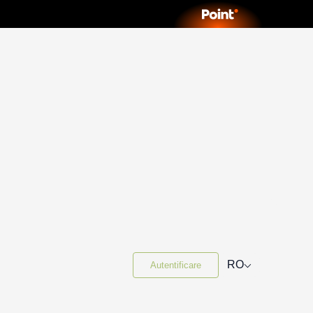
⌵
RO
Autentificare