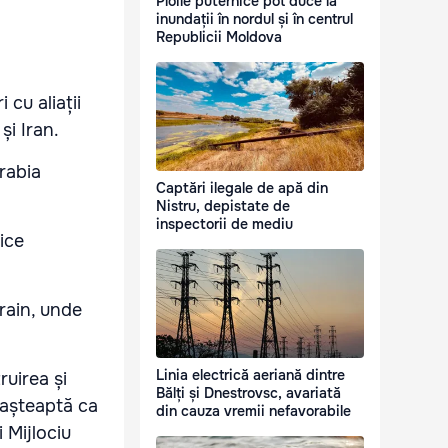
Ploile puternice pot duce la
inundații în nordul și în centrul
Republicii Moldova
 cu aliații
și Iran.
Arabia
Captări ilegale de apă din
Nistru, depistate de
inspectorii de mediu
ice
hrain, unde
Linia electrică aeriană dintre
ruirea și
Bălți și Dnestrovsc, avariată
 așteaptă ca
din cauza vremii nefavorabile
 Mijlociu