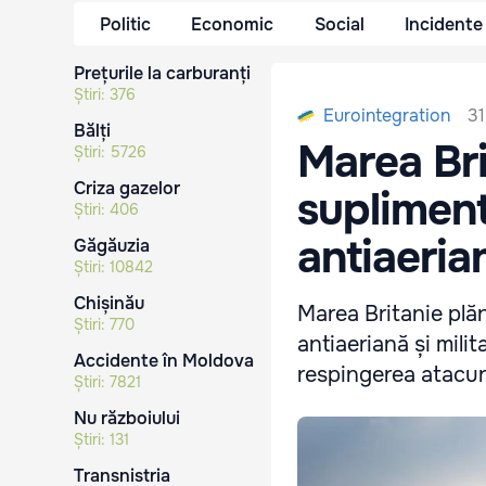
Politic
Economic
Social
Incidente
Prețurile la carburanți
Știri:
376
31
Eurointegration
Bălți
Marea Bri
Știri:
5726
Criza gazelor
supliment
Știri:
406
antiaerian
Găgăuzia
Știri:
10842
Chișinău
Marea Britanie plă
Știri:
770
antiaeriană și milita
Accidente în Moldova
respingerea atacuri
Știri:
7821
Nu războiului
Știri:
131
Transnistria