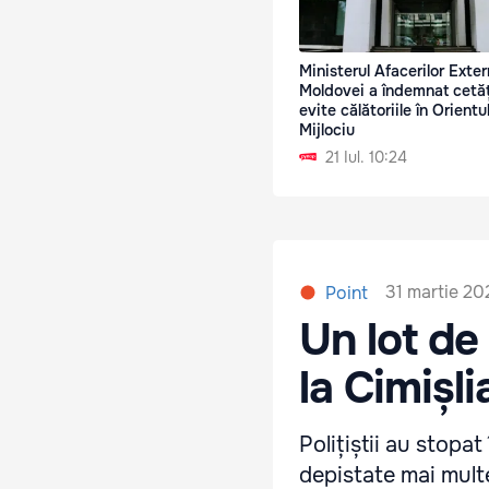
Ministerul Afacerilor Exter
Moldovei a îndemnat cetăț
evite călătoriile în Orientu
Mijlociu
21 Iul. 10:24
31 martie 202
Point
Un lot de
la Cimișli
Polițiștii au stopat
depistate mai multe