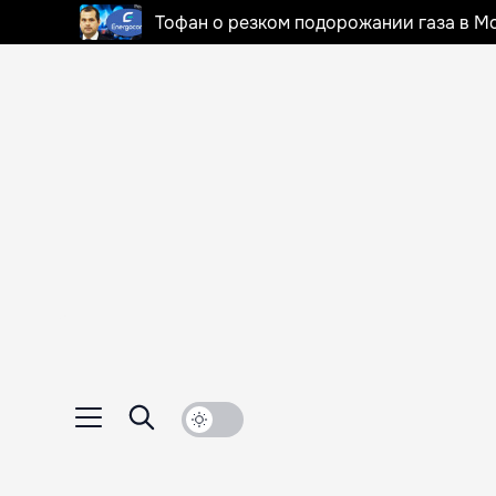
Тофан о резком подорожании газа в Мо