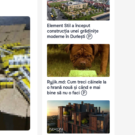
Element Stil a început
construcția unei grădinițe
moderne în Durlești Ⓟ
Ryjik.md: Cum treci câinele la
o hrană nouă și când e mai
bine să nu o faci Ⓟ