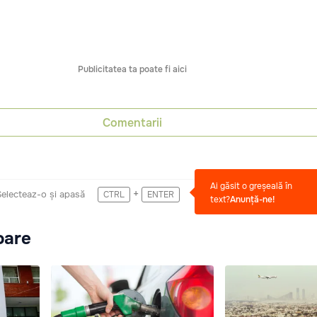
Publicitatea ta poate fi aici
Comentarii
Ai găsit o greșeală în
+
Selecteaz-o și apasă
CTRL
ENTER
text?
Anunță-ne!
oare