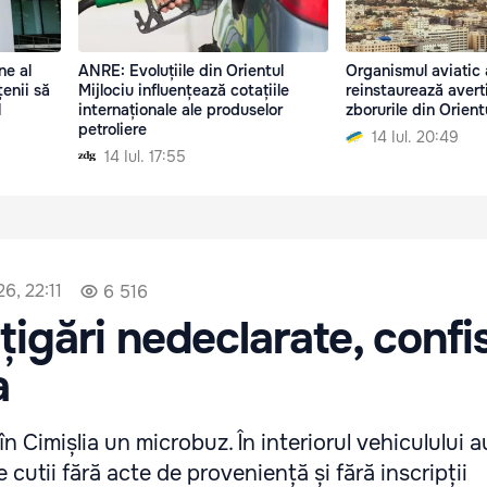
ne al
ANRE: Evoluțiile din Orientul
Organismul aviatic 
enii să
Mijlociu influențează cotațiile
reinstaurează avert
l
internaționale ale produselor
zborurile din Orient
petroliere
14 Iul. 20:49
14 Iul. 17:55
6, 22:11
6 516
 țigări nedeclarate, confi
a
 în Cimișlia un microbuz. În interiorul vehiculului a
 cutii fără acte de proveniență și fără inscripții