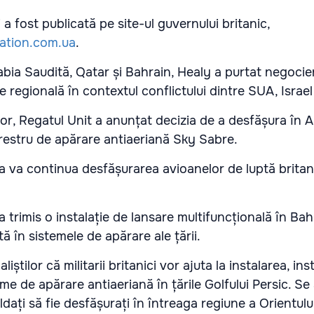
 a fost publicată pe site-ul
guvernului britanic,
ation.com.ua
.
rabia Saudită, Qatar și Bahrain, Healy a purtat negocieri
 regională în contextul conflictului dintre SUA, Israel 
lor, Regatul Unit a anunțat decizia de a desfășura în 
restru de apărare antiaeriană Sky Sabre.
 va continua desfășurarea avioanelor de luptă britan
 a trimis o instalație de lansare multifuncțională în Ba
tă în sistemele de apărare ale țării.
iștilor că militarii britanici vor ajuta la instalarea, inst
me de apărare antiaeriană în țările Golfului Persic. Se
ați să fie desfășurați în întreaga regiune a Orientului