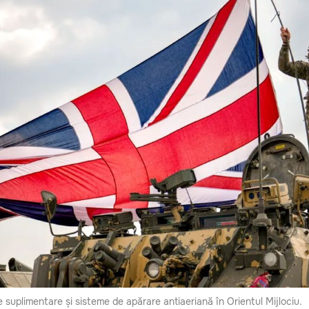
e suplimentare și sisteme de apărare antiaeriană în Orientul Mijlociu.