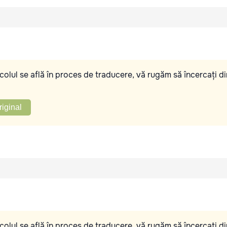
olul se află în proces de traducere, vă rugăm să încercați di
riginal
olul se află în proces de traducere, vă rugăm să încercați di