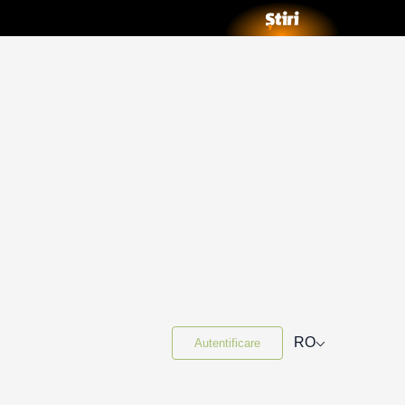
⌵
RO
Autentificare