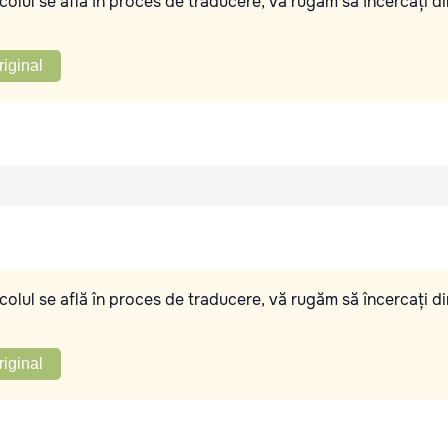
olul se află în proces de traducere, vă rugăm să încercați di
riginal
olul se află în proces de traducere, vă rugăm să încercați di
riginal