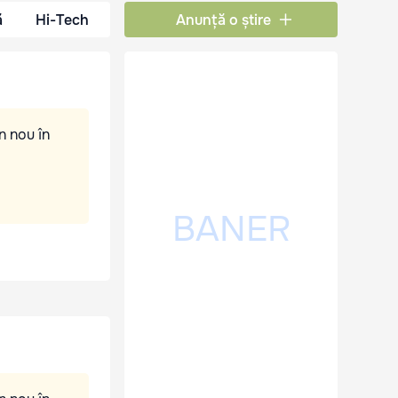
ă
Hi-Tech
Anunță o știre
n nou în