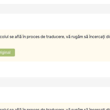
olul se află în proces de traducere, vă rugăm să încercați di
riginal
olul se află în proces de traducere, vă rugăm să încercați di