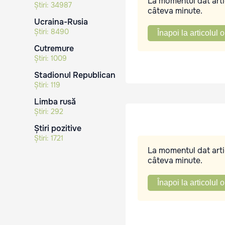
La momentul dat artic
Știri:
34987
câteva minute.
Ucraina-Rusia
Știri:
8490
Înapoi la articolul o
Cutremure
Știri:
1009
Stadionul Republican
Știri:
119
Limba rusă
Știri:
292
Știri pozitive
Știri:
1721
La momentul dat artic
câteva minute.
Înapoi la articolul o