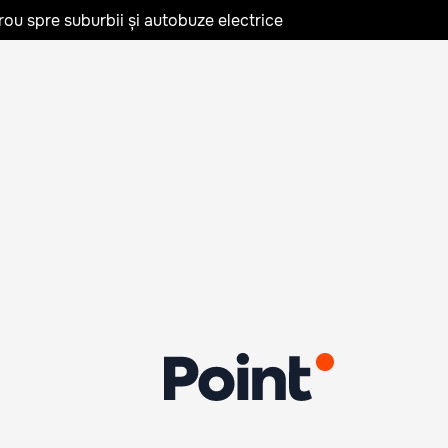
rou spre suburbii și autobuze electrice