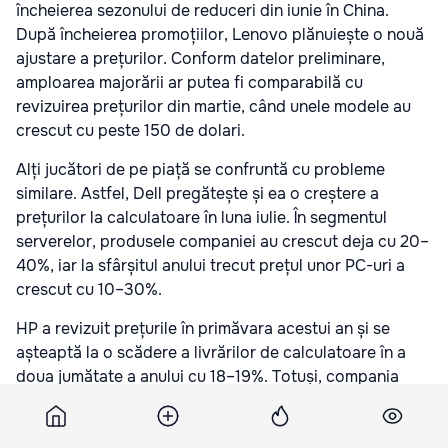
încheierea sezonului de reduceri din iunie în China.
După încheierea promoțiilor, Lenovo plănuiește o nouă
ajustare a prețurilor. Conform datelor preliminare,
amploarea majorării ar putea fi comparabilă cu
revizuirea prețurilor din martie, când unele modele au
crescut cu peste 150 de dolari.
Alți jucători de pe piață se confruntă cu probleme
similare. Astfel, Dell pregătește și ea o creștere a
prețurilor la calculatoare în luna iulie. În segmentul
serverelor, produsele companiei au crescut deja cu 20–
40%, iar la sfârșitul anului trecut prețul unor PC-uri a
crescut cu 10–30%.
HP a revizuit prețurile în primăvara acestui an și se
așteaptă la o scădere a livrărilor de calculatoare în a
doua jumătate a anului cu 18–19%. Totuși, compania
speră să compenseze parțial reducerea volumelor de
vânzări printr-un preț mediu mai ridicat al