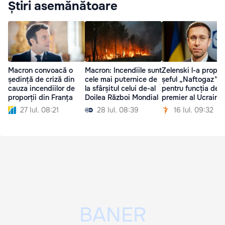
Știri asemănătoare
Macron convoacă o
Macron: Incendiile sunt
Zelenski l-a propu
ședință de criză din
cele mai puternice de
șeful „Naftogaz”
cauza incendiilor de
la sfârșitul celui de-al
pentru funcția de
proporții din Franța
Doilea Război Mondial
premier al Ucrainei
27 Iul. 08:21
28 Iul. 08:39
16 Iul. 09:32