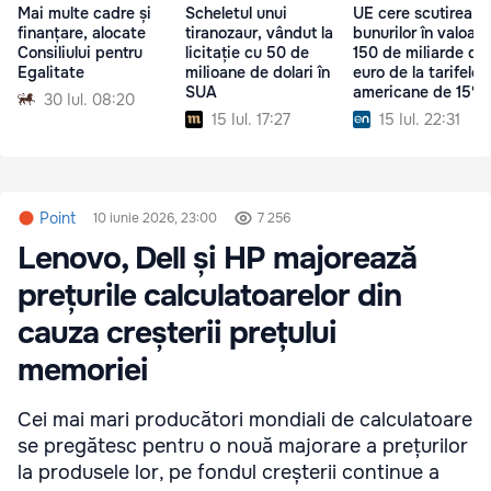
Mai multe cadre și
Scheletul unui
UE cere scutirea
finanțare, alocate
tiranozaur, vândut la
bunurilor în valoar
Consiliului pentru
licitație cu 50 de
150 de miliarde de
Egalitate
milioane de dolari în
euro de la tarifele
SUA
americane de 15%
30 Iul. 08:20
15 Iul. 17:27
15 Iul. 22:31
Point
10 iunie 2026, 23:00
7 256
Lenovo, Dell și HP majorează
prețurile calculatoarelor din
cauza creșterii prețului
memoriei
Cei mai mari producători mondiali de calculatoare
se pregătesc pentru o nouă majorare a prețurilor
la produsele lor, pe fondul creșterii continue a