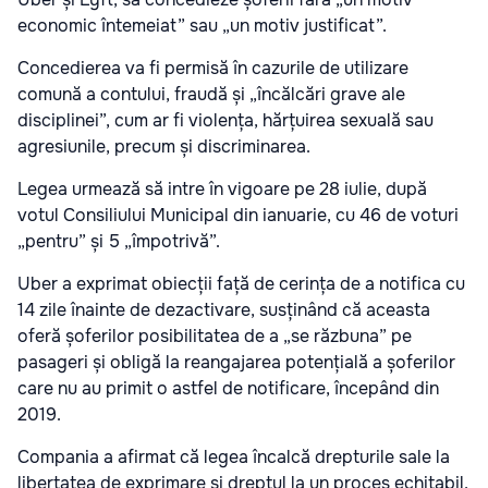
economic întemeiat” sau „un motiv justificat”.
Concedierea va fi permisă în cazurile de utilizare
comună a contului, fraudă și „încălcări grave ale
disciplinei”, cum ar fi violența, hărțuirea sexuală sau
agresiunile, precum și discriminarea.
Legea urmează să intre în vigoare pe 28 iulie, după
votul Consiliului Municipal din ianuarie, cu 46 de voturi
„pentru” și 5 „împotrivă”.
Uber a exprimat obiecții față de cerința de a notifica cu
14 zile înainte de dezactivare, susținând că aceasta
oferă șoferilor posibilitatea de a „se răzbuna” pe
pasageri și obligă la reangajarea potențială a șoferilor
care nu au primit o astfel de notificare, începând din
2019.
Compania a afirmat că legea încalcă drepturile sale la
libertatea de exprimare și dreptul la un proces echitabil,