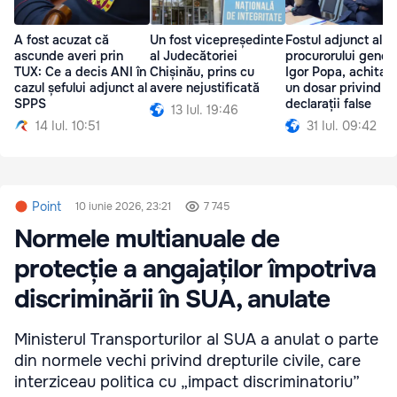
A fost acuzat că
Un fost vicepreședinte
Fostul adjunct al
ascunde averi prin
al Judecătoriei
procurorului genera
TUX: Ce a decis ANI în
Chișinău, prins cu
Igor Popa, achitat î
cazul șefului adjunct al
avere nejustificată
un dosar privind
SPPS
declarații false
13 Iul. 19:46
14 Iul. 10:51
31 Iul. 09:42
Point
10 iunie 2026, 23:21
7 745
Normele multianuale de
protecție a angajaților împotriva
discriminării în SUA, anulate
Ministerul Transporturilor al SUA a anulat o parte
din normele vechi privind drepturile civile, care
interziceau politica cu „impact discriminatoriu”