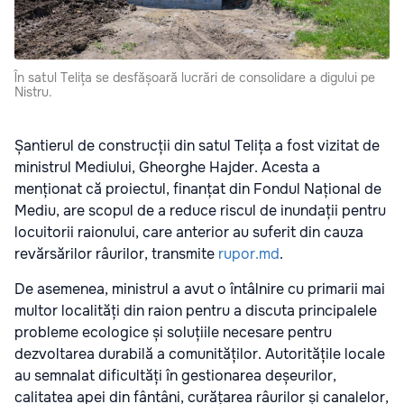
În satul Telița se desfășoară lucrări de consolidare a digului pe
Nistru.
Șantierul de construcții din satul Telița a fost vizitat de
ministrul Mediului, Gheorghe Hajder. Acesta a
menționat că proiectul, finanțat din Fondul Național de
Mediu, are scopul de a reduce riscul de inundații pentru
locuitorii raionului, care anterior au suferit din cauza
revărsărilor râurilor, transmite
rupor.md
.
De asemenea, ministrul a avut o întâlnire cu primarii mai
multor localități din raion pentru a discuta principalele
probleme ecologice și soluțiile necesare pentru
dezvoltarea durabilă a comunităților. Autoritățile locale
au semnalat dificultăți în gestionarea deșeurilor,
calitatea apei din fântâni, curățarea râurilor și canalelor,