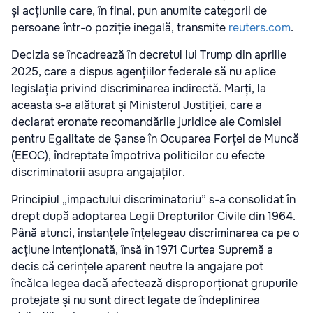
și acțiunile care, în final, pun anumite categorii de
persoane într-o poziție inegală, transmite
reuters.com
.
Decizia se încadrează în decretul lui Trump din aprilie
2025, care a dispus agențiilor federale să nu aplice
legislația privind discriminarea indirectă. Marți, la
aceasta s-a alăturat și Ministerul Justiției, care a
declarat eronate recomandările juridice ale Comisiei
pentru Egalitate de Șanse în Ocuparea Forței de Muncă
(EEOC), îndreptate împotriva politicilor cu efecte
discriminatorii asupra angajaților.
Principiul „impactului discriminatoriu” s-a consolidat în
drept după adoptarea Legii Drepturilor Civile din 1964.
Până atunci, instanțele înțelegeau discriminarea ca pe o
acțiune intenționată, însă în 1971 Curtea Supremă a
decis că cerințele aparent neutre la angajare pot
încălca legea dacă afectează disproporționat grupurile
protejate și nu sunt direct legate de îndeplinirea