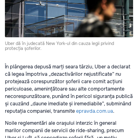
Uber dă în judecată New York-ul din cauza legii privind
protecția șoferilor.
În plângerea depusă marți seara târziu, Uber a declarat
că legea împotriva „dezactivărilor nejustificate” nu
protejează corespunzător șoferii care comit acțiuni
periculoase, amenințătoare sau alte comportamente
necorespunzătoare, punând în pericol siguranța publică
și cauzând „daune imediate și iremediabile”, subminând
reputația companiei, transmite
epravda.com.ua
.
Noile reglementări ale orașului interzic în general
marilor companii de servicii de ride-sharing, precum
Uber și Lyft, să concedieze șoferii fără „un motiv