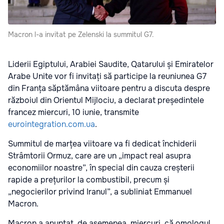
Macron l-a invitat pe Zelenski la summitul G7.
Liderii Egiptului, Arabiei Saudite, Qatarului și Emiratelor
Arabe Unite vor fi invitați să participe la reuniunea G7
din Franța săptămâna viitoare pentru a discuta despre
războiul din Orientul Mijlociu, a declarat președintele
francez miercuri, 10 iunie, transmite
eurointegration.com.ua
.
Summitul de marțea viitoare va fi dedicat închiderii
Strâmtorii Ormuz, care are un „impact real asupra
economiilor noastre”, în special din cauza creșterii
rapide a prețurilor la combustibil, precum și
„negocierilor privind Iranul”, a subliniat Emmanuel
Macron.
Macron a anunțat, de asemenea, miercuri, că omologul