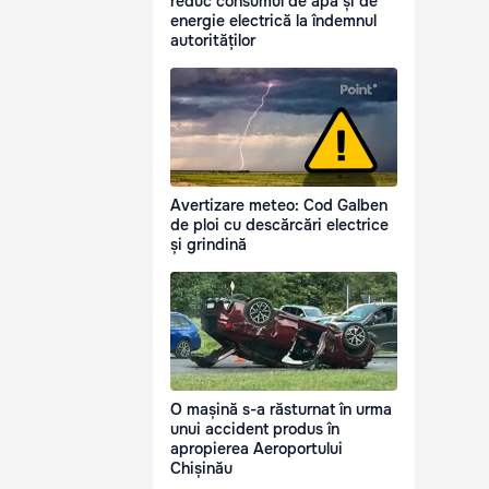
reduc consumul de apă și de
energie electrică la îndemnul
autorităților
Avertizare meteo: Cod Galben
de ploi cu descărcări electrice
și grindină
O mașină s-a răsturnat în urma
unui accident produs în
apropierea Aeroportului
Chișinău