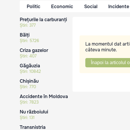
Politic
Economic
Social
Incidente
Prețurile la carburanți
Știri:
377
Bălți
Știri:
5726
La momentul dat artic
câteva minute.
Criza gazelor
Știri:
407
Înapoi la articolul o
Găgăuzia
Știri:
10842
Chișinău
Știri:
770
Accidente în Moldova
Știri:
7823
Nu războiului
Știri:
131
Transnistria