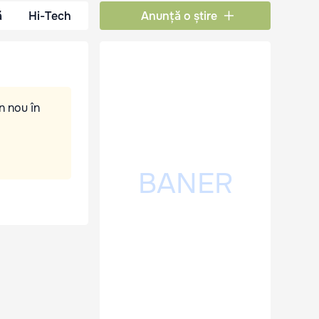
ă
Hi-Tech
Anunță o știre
n nou în