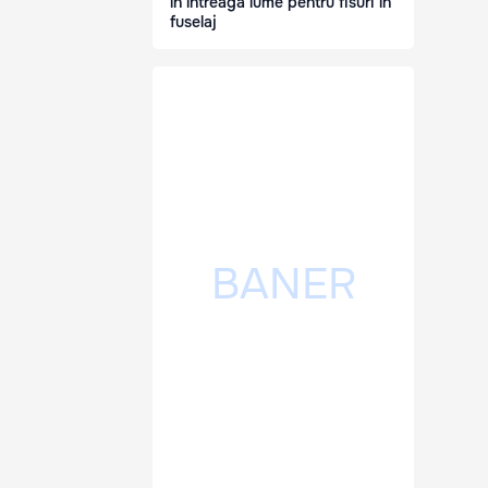
în întreaga lume pentru fisuri în
fuselaj