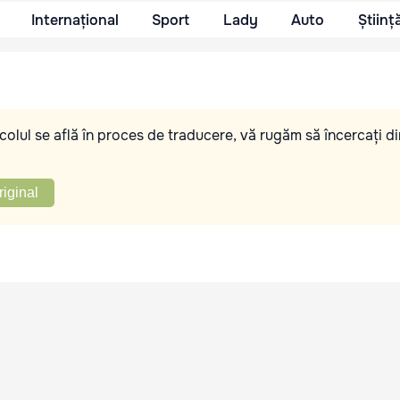
Internațional
Sport
Lady
Auto
Științ
olul se află în proces de traducere, vă rugăm să încercați di
riginal