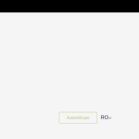
⌵
RO
Autentificare