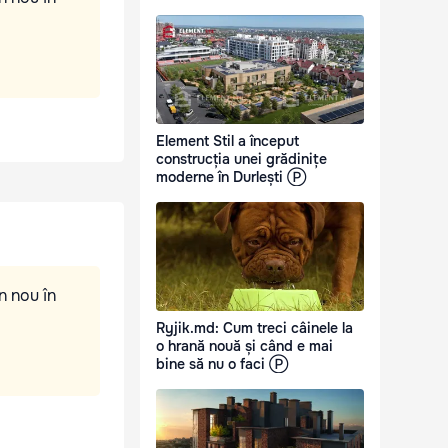
Element Stil a început
construcția unei grădinițe
moderne în Durlești Ⓟ
n nou în
Ryjik.md: Cum treci câinele la
o hrană nouă și când e mai
bine să nu o faci Ⓟ