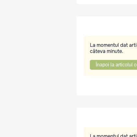
La momentul dat artic
câteva minute.
Înapoi la articolul o
La momentul dat artic