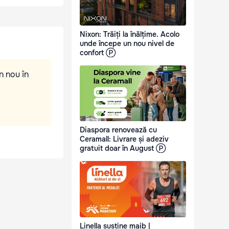
Nixon: Trăiți la înălțime. Acolo
unde începe un nou nivel de
confort Ⓟ
n nou în
Diaspora renovează cu
Ceramall: Livrare și adeziv
gratuit doar în August Ⓟ
Linella susține maib |