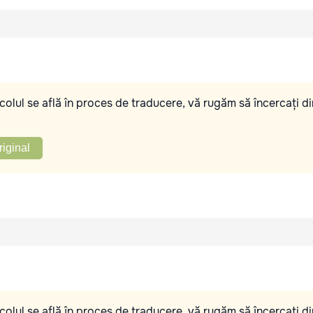
olul se află în proces de traducere, vă rugăm să încercați di
riginal
olul se află în proces de traducere, vă rugăm să încercați di