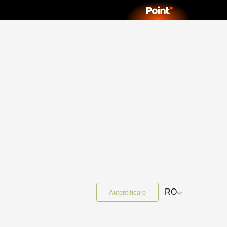
⌵
RO
Autentificare