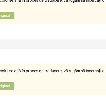
olul se află în proces de traducere, vă rugăm să încercați di
riginal
olul se află în proces de traducere, vă rugăm să încercați di
riginal