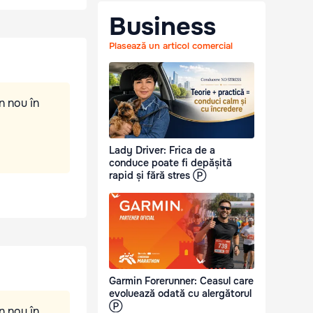
Business
Plasează un articol comercial
n nou în
Lady Driver: Frica de a
conduce poate fi depășită
rapid și fără stres Ⓟ
Garmin Forerunner: Ceasul care
evoluează odată cu alergătorul
Ⓟ
n nou în