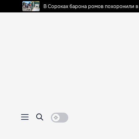
В Сороках барона ромов похоронили в