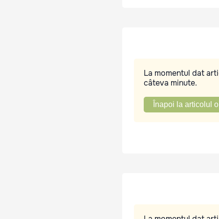
La momentul dat artic
câteva minute.
Înapoi la articolul o
La momentul dat artic