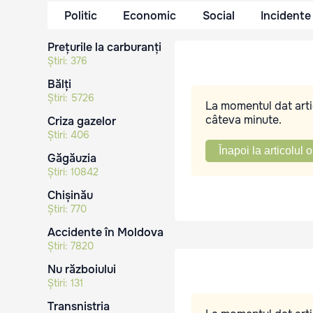
Politic
Economic
Social
Incidente
Prețurile la carburanți
Știri:
376
Bălți
Știri:
5726
La momentul dat artic
câteva minute.
Criza gazelor
Știri:
406
Înapoi la articolul o
Găgăuzia
Știri:
10842
Chișinău
Știri:
770
Accidente în Moldova
Știri:
7820
Nu războiului
Știri:
131
Transnistria