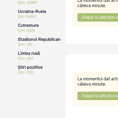
La momentul dat artic
Știri:
34987
câteva minute.
Ucraina-Rusia
Știri:
8490
Înapoi la articolul o
Cutremure
Știri:
1009
Stadionul Republican
Știri:
119
Limba rusă
Știri:
292
Știri pozitive
Știri:
1721
La momentul dat artic
câteva minute.
Înapoi la articolul o