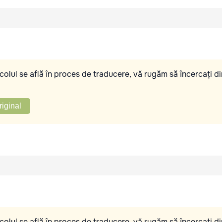
olul se află în proces de traducere, vă rugăm să încercați di
riginal
olul se află în proces de traducere, vă rugăm să încercați di