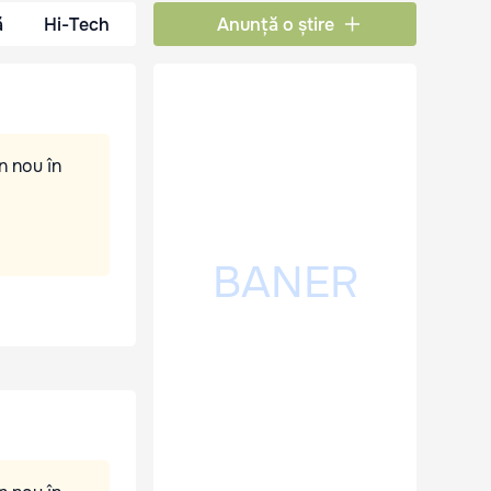
ă
Hi-Tech
Anunță o știre
n nou în