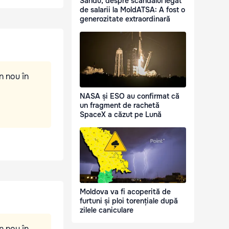
Sandu, despre scandalul legat
de salarii la MoldATSA: A fost o
generozitate extraordinară
n nou în
NASA și ESO au confirmat că
un fragment de rachetă
SpaceX a căzut pe Lună
Moldova va fi acoperită de
furtuni și ploi torențiale după
zilele caniculare
n nou în