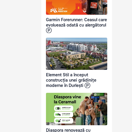
Garmin Forerunner: Ceasul care
evoluează odată cu alergătorul
Ⓟ
Element Stil a început
construcția unei grădinițe
moderne în Durlești Ⓟ
Diaspora renovează cu