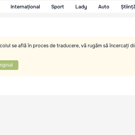
Internațional
Sport
Lady
Auto
Științ
olul se află în proces de traducere, vă rugăm să încercați di
riginal