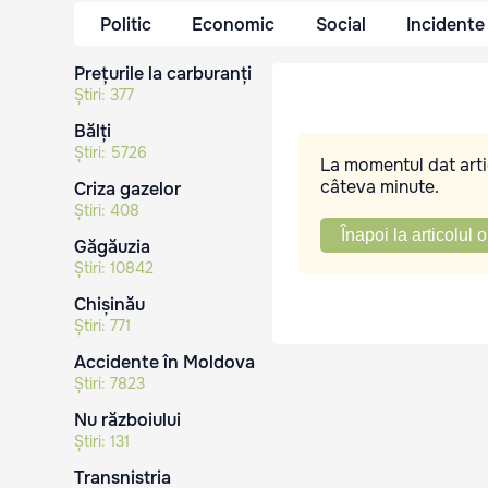
Politic
Economic
Social
Incidente
Prețurile la carburanți
Știri:
377
Bălți
Știri:
5726
La momentul dat artic
câteva minute.
Criza gazelor
Știri:
408
Înapoi la articolul o
Găgăuzia
Știri:
10842
Chișinău
Știri:
771
Accidente în Moldova
Știri:
7823
Nu războiului
Știri:
131
Transnistria