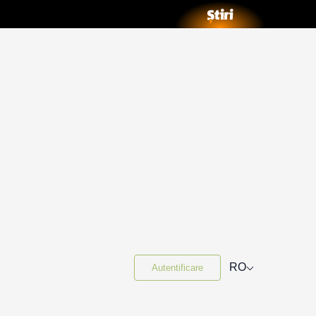
⌵
RO
Autentificare