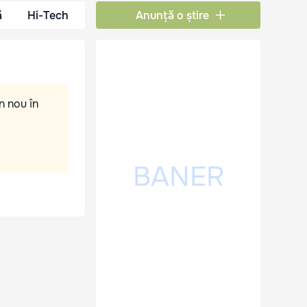
ă
Hi-Tech
Anunță o știre
n nou în