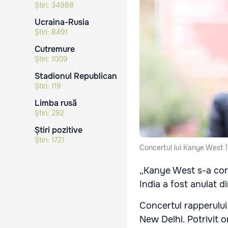
Știri:
34988
Ucraina-Rusia
Știri:
8491
Cutremure
Știri:
1009
Stadionul Republican
Știri:
119
Limba rusă
Știri:
292
Știri pozitive
Știri:
1721
Concertul lui Kanye West în
„Kanye West s-a conf
India a fost anulat d
Concertul rapperului
New Delhi. Potrivit o