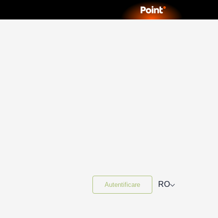
⌵
RO
Autentificare