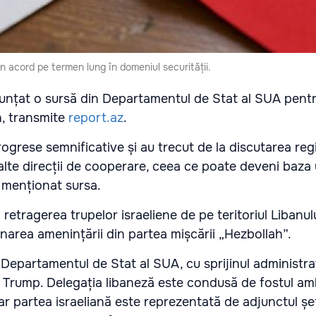
 un acord pe termen lung în domeniul securității.
unțat o sursă din Departamentul de Stat al SUA pentr
h, transmite
report.az
.
progrese semnificative și au trecut de la discutarea reg
 alte direcții de cooperare, ceea ce poate deveni baza
a menționat sursa.
retragerea trupelor israeliene de pe teritoriul Libanul
inarea amenințării din partea mișcării „Hezbollah”.
 Departamentul de Stat al SUA, cu sprijinul administraț
 Trump. Delegația libaneză este condusă de fostul a
r partea israeliană este reprezentată de adjunctul șef