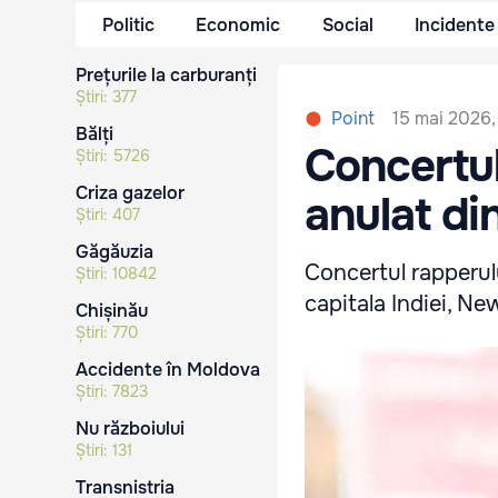
Politic
Economic
Social
Incidente
Prețurile la carburanți
Știri:
377
15 mai 2026,
Point
Bălți
Concertul
Știri:
5726
Criza gazelor
anulat di
Știri:
407
Găgăuzia
Concertul rapperul
Știri:
10842
capitala Indiei, New
Chișinău
Știri:
770
Accidente în Moldova
Știri:
7823
Nu războiului
Știri:
131
Transnistria