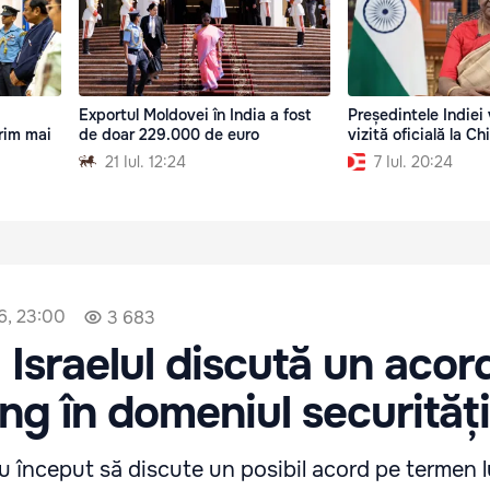
Exportul Moldovei în India a fost
Președintele Indiei
orim mai
de doar 229.000 de euro
vizită oficială la Ch
21 Iul. 12:24
7 Iul. 20:24
6, 23:00
3 683
i Israelul discută un acor
ng în domeniul securități
 au început să discute un posibil acord pe termen 