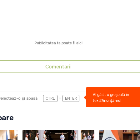
Publicitatea ta poate fi aici
Comentarii
Ai găsit o greșeală în
+
Selecteaz-o și apasă
CTRL
ENTER
text?
Anunță-ne!
oare