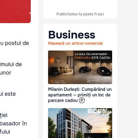
Publicitatea ta poate fi aici
Business
u postul de
Plasează un articol comercial
imului de
 unor
Milanin Durlești: Cumpărând un
ui este
apartament — primiți un loc de
parcare cadou Ⓟ
iei
mbasador în
ului