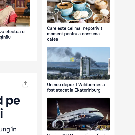
Care este cel mai nepotrivit
 va efectua o
moment pentru a consuma
ișinău
cafea
Un nou depozit Wildberries a
fost atacat la Ekaterinburg
d pe
i
lung în