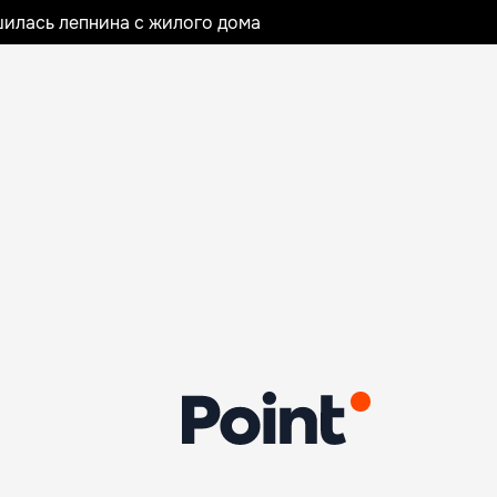
илась лепнина с жилого дома