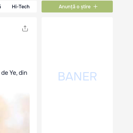
ă
Hi-Tech
Anunță o știre
de Ye, din