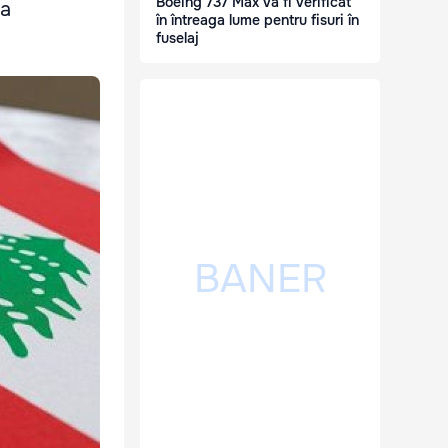
Boeing 737 Max va fi verificat
la
în întreaga lume pentru fisuri în
fuselaj