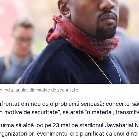
 India, anulat din motive de securitate.
runtat din nou cu o problemă serioasă: concertul său
in motive de securitate”, se arată în material, transmi
 urma să aibă loc pe 23 mai pe stadionul Jawaharlal N
rganizatorilor, evenimentul era planificat ca unul dint