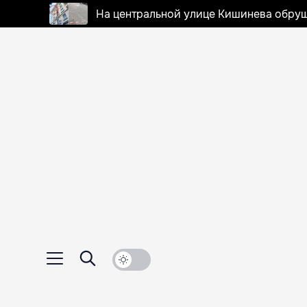
На центральной улице Кишинева обруш