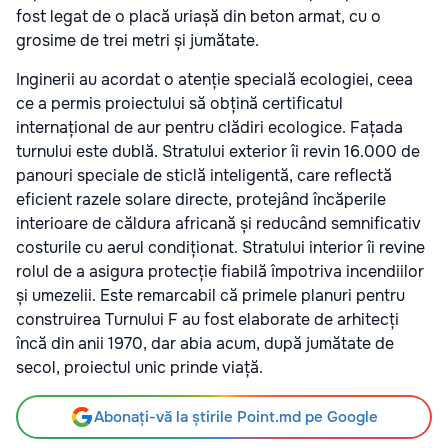
fost legat de o placă uriașă din beton armat, cu o
grosime de trei metri și jumătate.
Inginerii au acordat o atenție specială ecologiei, ceea
ce a permis proiectului să obțină certificatul
internațional de aur pentru clădiri ecologice. Fațada
turnului este dublă. Stratului exterior îi revin 16.000 de
panouri speciale de sticlă inteligentă, care reflectă
eficient razele solare directe, protejând încăperile
interioare de căldura africană și reducând semnificativ
costurile cu aerul condiționat. Stratului interior îi revine
rolul de a asigura protecție fiabilă împotriva incendiilor
și umezelii. Este remarcabil că primele planuri pentru
construirea Turnului F au fost elaborate de arhitecți
încă din anii 1970, dar abia acum, după jumătate de
secol, proiectul unic prinde viață.
Abonați-vă la știrile Point.md pe Google