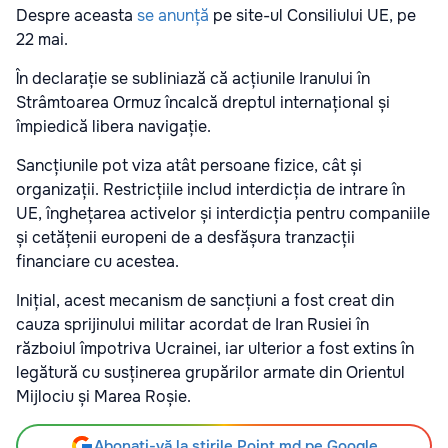
Despre aceasta
se anunță
pe site-ul Consiliului UE, pe
22 mai.
În declarație se subliniază că acțiunile Iranului în
Strâmtoarea Ormuz încalcă dreptul internațional și
împiedică libera navigație.
Sancțiunile pot viza atât persoane fizice, cât și
organizații. Restricțiile includ interdicția de intrare în
UE, înghețarea activelor și interdicția pentru companiile
și cetățenii europeni de a desfășura tranzacții
financiare cu acestea.
Inițial, acest mecanism de sancțiuni a fost creat din
cauza sprijinului militar acordat de Iran Rusiei în
războiul împotriva Ucrainei, iar ulterior a fost extins în
legătură cu susținerea grupărilor armate din Orientul
Mijlociu și Marea Roșie.
Abonați-vă la știrile Point.md pe Google