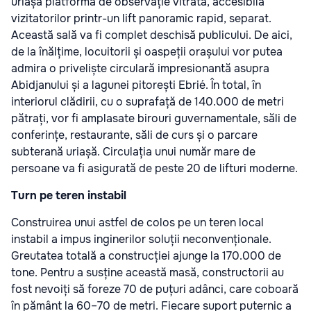
uriașă platformă de observație vitrată, accesibilă
vizitatorilor printr-un lift panoramic rapid, separat.
Această sală va fi complet deschisă publicului. De aici,
de la înălțime, locuitorii și oaspeții orașului vor putea
admira o priveliște circulară impresionantă asupra
Abidjanului și a lagunei pitorești Ebrié. În total, în
interiorul clădirii, cu o suprafață de 140.000 de metri
pătrați, vor fi amplasate birouri guvernamentale, săli de
conferințe, restaurante, săli de curs și o parcare
subterană uriașă. Circulația unui număr mare de
persoane va fi asigurată de peste 20 de lifturi moderne.
Turn pe teren instabil
Construirea unui astfel de colos pe un teren local
instabil a impus inginerilor soluții neconvenționale.
Greutatea totală a construcției ajunge la 170.000 de
tone. Pentru a susține această masă, constructorii au
fost nevoiți să foreze 70 de puțuri adânci, care coboară
în pământ la 60–70 de metri. Fiecare suport puternic a