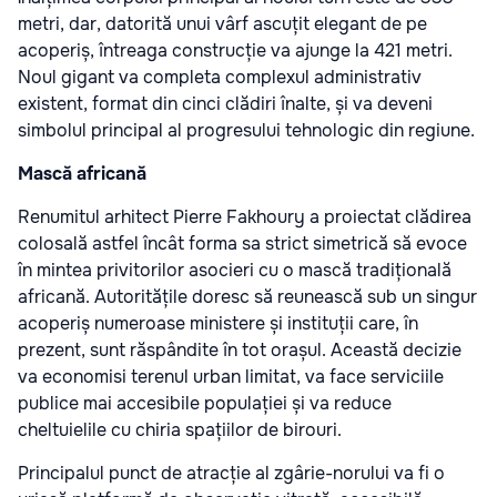
metri, dar, datorită unui vârf ascuțit elegant de pe
acoperiș, întreaga construcție va ajunge la 421 metri.
Noul gigant va completa complexul administrativ
existent, format din cinci clădiri înalte, și va deveni
simbolul principal al progresului tehnologic din regiune.
Mască africană
Renumitul arhitect Pierre Fakhoury a proiectat clădirea
colosală astfel încât forma sa strict simetrică să evoce
în mintea privitorilor asocieri cu o mască tradițională
africană. Autoritățile doresc să reunească sub un singur
acoperiș numeroase ministere și instituții care, în
prezent, sunt răspândite în tot orașul. Această decizie
va economisi terenul urban limitat, va face serviciile
publice mai accesibile populației și va reduce
cheltuielile cu chiria spațiilor de birouri.
Principalul punct de atracție al zgârie-norului va fi o