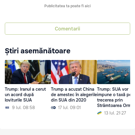
Publicitatea ta poate fi aici
Comentarii
Știri asemănătoare
Trump: Iranul a cerut
Trump a acuzat China
Trump: SUA vor
un acord după
de amestec în alegerile
impune o taxă pen
loviturile SUA
din SUA din 2020
trecerea prin
Strâmtoarea Ormu
9 Iul. 08:58
17 Iul. 09:01
13 Iul. 21:27