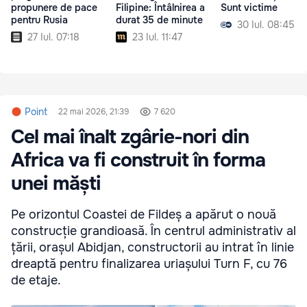
propunere de pace
Filipine: Întâlnirea a
Sunt victime
pentru Rusia
durat 35 de minute
30 Iul. 08:45
27 Iul. 07:18
23 Iul. 11:47
Point
22 mai 2026, 21:39
7 620
Cel mai înalt zgârie-nori din
Africa va fi construit în forma
unei măști
Pe orizontul Coastei de Fildeș a apărut o nouă
construcție grandioasă. În centrul administrativ al
țării, orașul Abidjan, constructorii au intrat în linie
dreaptă pentru finalizarea uriașului Turn F, cu 76
de etaje.