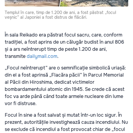
Templul în care, timp de 1.200 de ani, a fost păstrat „focul
veșnic” al Japoniei a fost distrus de flăcări.
În sala Reikado era păstrat focul sacru, care, conform
tradiției, a fost aprins de un călugăr budist în anul 806
și a ars neîntrerupt timp de peste 1.200 de ani,
transmite
dailymail.com
.
„Focul neîntrerupt” are o semnificație simbolică uriașă:
din el a fost aprinsă „Flacăra păcii” în Parcul Memorial
al Păcii din Hiroshima, dedicat victimelor
bombardamentului atomic din 1945. Se crede că acest
foc va arde până când toate armele nucleare din lume
vor fi distruse.
Focul în sine a fost salvat și mutat într-un loc sigur. În
prezent, autoritățile investighează cauza incendiului. Nu
se exclude că incendiul a fost provocat chiar de „focul