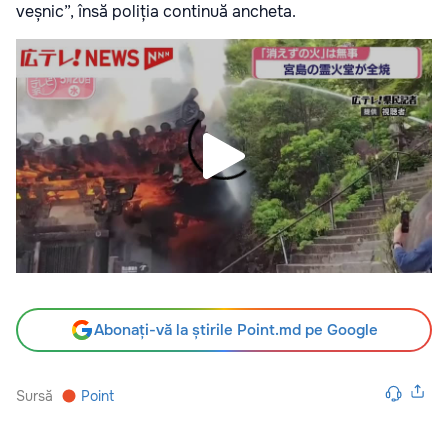
veșnic”, însă poliția continuă ancheta.
Abonați-vă la știrile Point.md pe Google
Sursă
Point