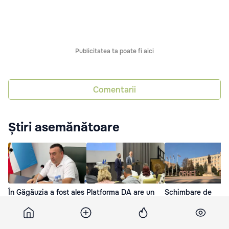
Publicitatea ta poate fi aici
Comentarii
Știri asemănătoare
În Găgăuzia a fost ales
Platforma DA are un
Schimbare de
un nou președinte al
nou președinte
conducere la Orhei
Adunării Populare
reprezentant al PA
29 Iun. 08:42
preluat funcția de
3 Iul. 19:09