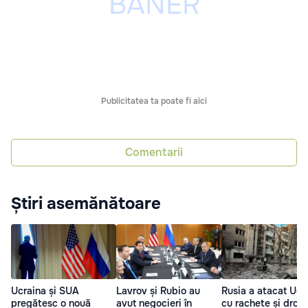
Publicitatea ta poate fi aici
Comentarii
Știri asemănătoare
Ucraina și SUA
Lavrov și Rubio au
Rusia a atacat Ucr
pregătesc o nouă
avut negocieri în
cu rachete și drone