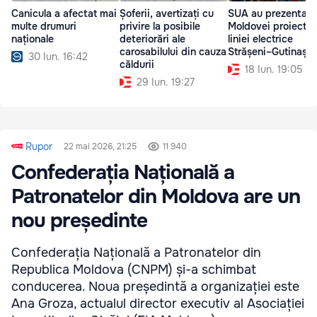
Canicula a afectat mai
Șoferii, avertizați cu
SUA au prezentat
multe drumuri
privire la posibile
Moldovei proiectul
naționale
deteriorări ale
liniei electrice
carosabilului din cauza
Strășeni–Gutinaș
30 Iun. 16:42
căldurii
18 Iun. 19:05
29 Iun. 19:27
Rupor
22 mai 2026, 21:25
11 940
Confederația Națională a
Patronatelor din Moldova are un
nou președinte
Confederația Națională a Patronatelor din
Republica Moldova (CNPM) și-a schimbat
conducerea. Noua președintă a organizației este
Ana Groza, actualul director executiv al Asociației