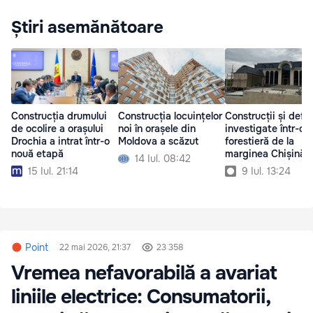
Știri asemănătoare
Construcția drumului
Construcția locuințelor
Construcții și defri
de ocolire a orașului
noi în orașele din
investigate într-o 
Drochia a intrat într-o
Moldova a scăzut
forestieră de la
nouă etapă
marginea Chișinăul
14 Iul. 08:42
15 Iul. 21:14
9 Iul. 13:24
Point
22 mai 2026, 21:37
23 358
Vremea nefavorabilă a avariat
liniile electrice: Consumatorii,