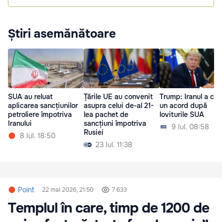
Știri asemănătoare
SUA au reluat
Țările UE au convenit
Trump: Iranul a cer
aplicarea sancțiunilor
asupra celui de-al 21-
un acord după
petroliere împotriva
lea pachet de
loviturile SUA
Iranului
sancțiuni împotriva
9 Iul. 08:58
Rusiei
8 Iul. 18:50
23 Iul. 11:38
Point
22 mai 2026, 21:50
7 633
Templul în care, timp de 1200 de