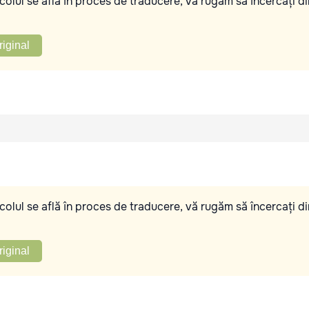
olul se află în proces de traducere, vă rugăm să încercați di
riginal
olul se află în proces de traducere, vă rugăm să încercați di
riginal