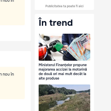
n nou în
Publicitatea ta poate fi aici
În trend
Ministerul Finanțelor propune
majorarea accizei la motorină
n nou în
de două ori mai mult decât la
alte produse