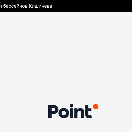
оп бассейнов Кишинева