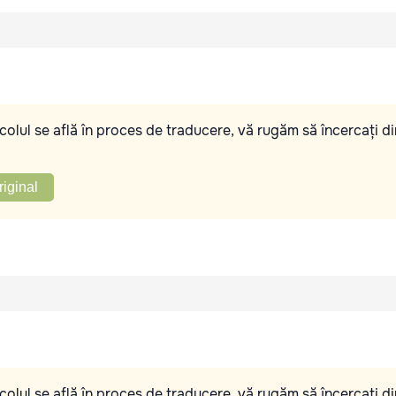
olul se află în proces de traducere, vă rugăm să încercați di
riginal
olul se află în proces de traducere, vă rugăm să încercați di