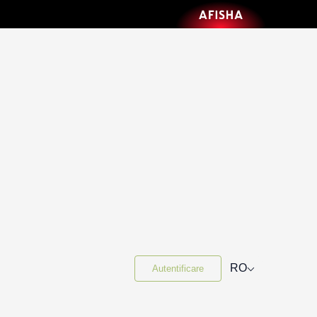
⌵
RO
Autentificare