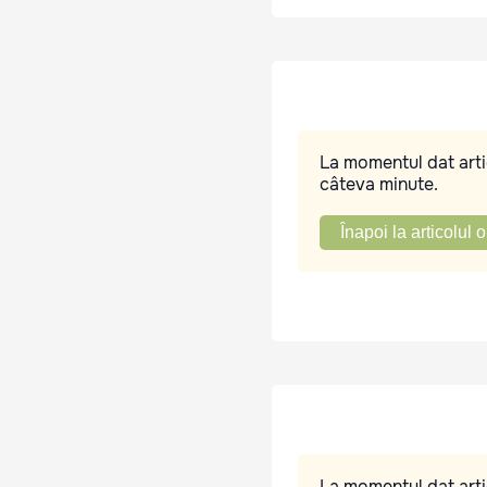
La momentul dat artic
câteva minute.
Înapoi la articolul o
La momentul dat artic