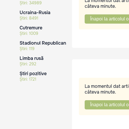
La momentul dat artic
Știri:
34989
câteva minute.
Ucraina-Rusia
Știri:
8491
Înapoi la articolul o
Cutremure
Știri:
1009
Stadionul Republican
Știri:
119
Limba rusă
Știri:
292
Știri pozitive
Știri:
1721
La momentul dat artic
câteva minute.
Înapoi la articolul o