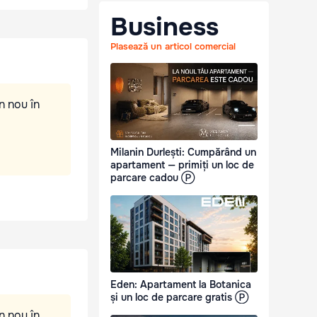
Business
Plasează un articol comercial
n nou în
Milanin Durlești: Cumpărând un
apartament — primiți un loc de
parcare cadou Ⓟ
Eden: Apartament la Botanica
și un loc de parcare gratis Ⓟ
n nou în