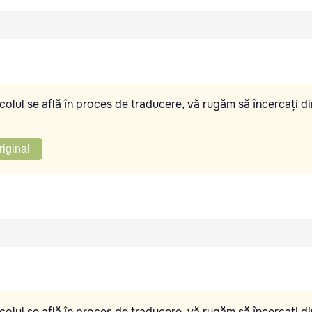
olul se află în proces de traducere, vă rugăm să încercați di
riginal
olul se află în proces de traducere, vă rugăm să încercați di