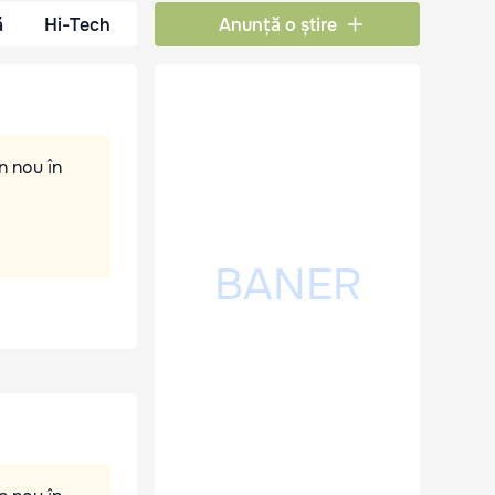
ă
Hi-Tech
Anunță o știre
n nou în