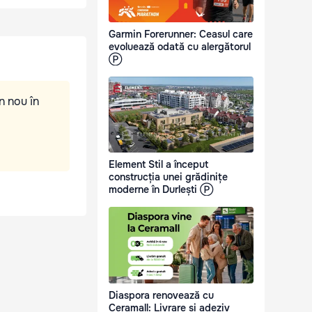
Garmin Forerunner: Ceasul care
evoluează odată cu alergătorul
Ⓟ
n nou în
Element Stil a început
construcția unei grădinițe
moderne în Durlești Ⓟ
Diaspora renovează cu
Ceramall: Livrare și adeziv