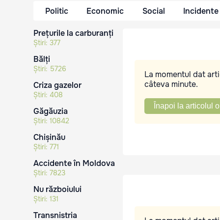
Politic
Economic
Social
Incidente
Prețurile la carburanți
Știri:
377
Bălți
Știri:
5726
La momentul dat artic
câteva minute.
Criza gazelor
Știri:
408
Înapoi la articolul o
Găgăuzia
Știri:
10842
Chișinău
Știri:
771
Accidente în Moldova
Știri:
7823
Nu războiului
Știri:
131
Transnistria