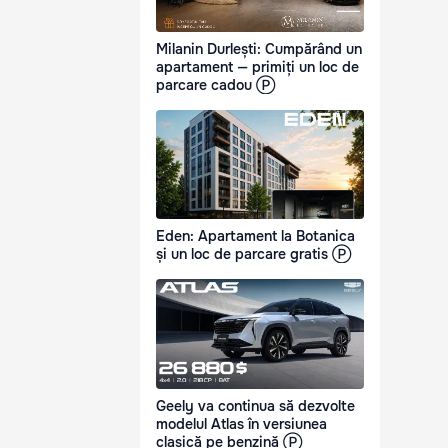
Milanin Durlești: Cumpărând un
apartament — primiți un loc de
parcare cadou Ⓟ
Eden: Apartament la Botanica
și un loc de parcare gratis Ⓟ
Geely va continua să dezvolte
modelul Atlas în versiunea
clasică pe benzină Ⓟ