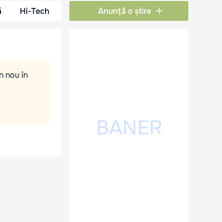
ă
Hi-Tech
Anunță o știre
n nou în