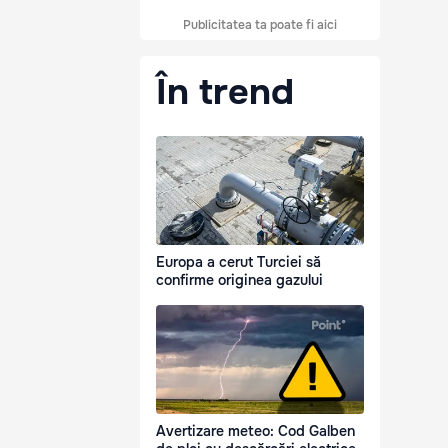
Publicitatea ta poate fi aici
În trend
Europa a cerut Turciei să
confirme originea gazului
Avertizare meteo: Cod Galben