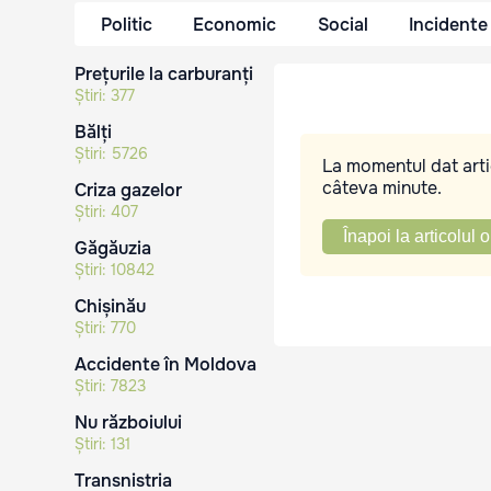
Politic
Economic
Social
Incidente
Prețurile la carburanți
Știri:
377
Bălți
Știri:
5726
La momentul dat artic
câteva minute.
Criza gazelor
Știri:
407
Înapoi la articolul o
Găgăuzia
Știri:
10842
Chișinău
Știri:
770
Accidente în Moldova
Știri:
7823
Nu războiului
Știri:
131
Transnistria