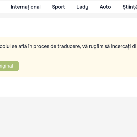
Internațional
Sport
Lady
Auto
Științ
olul se află în proces de traducere, vă rugăm să încercați di
riginal