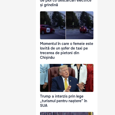
de ploi cu descărcări electrice
și grindină
Momentul în care o femeie este
lovită de un șofer de taxi pe
trecerea de pietoni din
Chișinău
Trump a interzis prin lege
„turismul pentru naștere” în
SUA