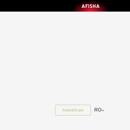
⌵
RO
Autentificare