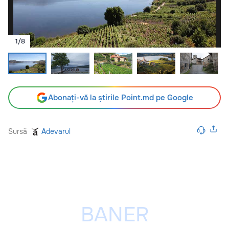
1
/
8
Abonați-vă la știrile Point.md pe Google
Sursă
Adevarul