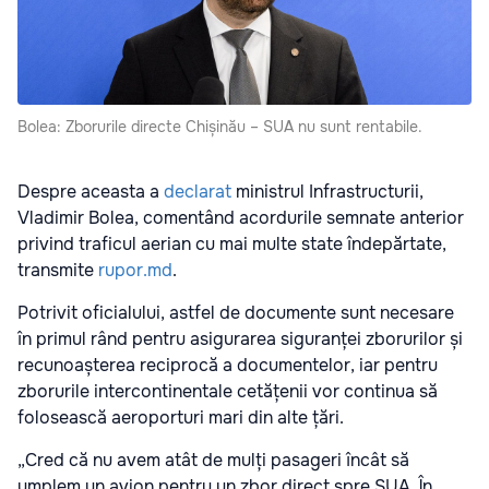
Bolea: Zborurile directe Chișinău – SUA nu sunt rentabile.
Despre aceasta a
declarat
ministrul Infrastructurii,
Vladimir Bolea, comentând acordurile semnate anterior
privind traficul aerian cu mai multe state îndepărtate,
transmite
rupor.md
.
Potrivit oficialului, astfel de documente sunt necesare
în primul rând pentru asigurarea siguranței zborurilor și
recunoașterea reciprocă a documentelor, iar pentru
zborurile intercontinentale cetățenii vor continua să
folosească aeroporturi mari din alte țări.
„Cred că nu avem atât de mulți pasageri încât să
umplem un avion pentru un zbor direct spre SUA. În