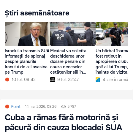
Știri asemănătoare
Israelul a transmis SUA
Mexicul va solicita
Un bărbat înarmat 
informații de spionaj
deschiderea unor
fost reținut în
despre planurile
dosare penale din
apropierea clubulu
Iranului de a-l asasina
cauza deceselor
golf al lui Trump,
pe Trump
cetățenilor săi în
înainte de vizita
timpul reținerilor ICE
președintelui
10 Iul. 09:42
9 Iul. 22:47
4 zile în urmă
Point
14 mai 2026, 08:26
5 797
Cuba a rămas fără motorină și
păcură din cauza blocadei SUA