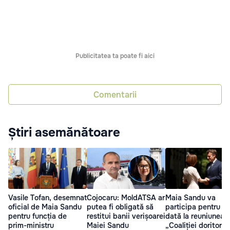
Publicitatea ta poate fi aici
Comentarii
Știri asemănătoare
Vasile Tofan, desemnat
Cojocaru: MoldATSA ar
Maia Sandu va
oficial de Maia Sandu
putea fi obligată să
participa pentru p
pentru funcția de
restitui banii verișoarei
dată la reuniunea
prim-ministru
Maiei Sandu
„Coaliției doritorilo