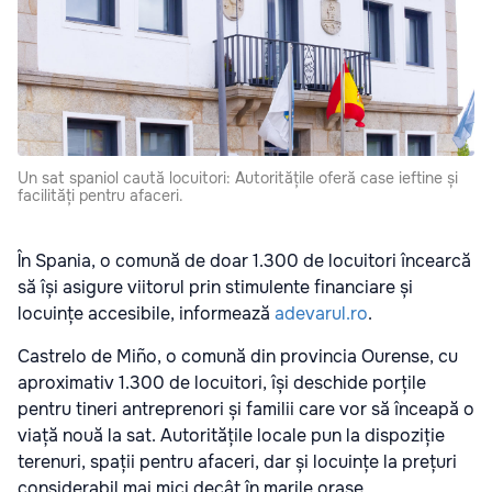
Un sat spaniol caută locuitori: Autoritățile oferă case ieftine și
facilități pentru afaceri.
În Spania, o comună de doar 1.300 de locuitori încearcă
să își asigure viitorul prin stimulente financiare și
locuințe accesibile, informează
adevarul.ro
.
Castrelo de Miño, o comună din provincia Ourense, cu
aproximativ 1.300 de locuitori, își deschide porțile
pentru tineri antreprenori și familii care vor să înceapă o
viață nouă la sat. Autoritățile locale pun la dispoziție
terenuri, spații pentru afaceri, dar și locuințe la prețuri
considerabil mai mici decât în marile orașe.