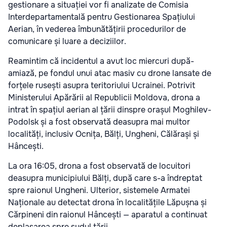
gestionare a situației vor fi analizate de Comisia
Interdepartamentală pentru Gestionarea Spațiului
Aerian, în vederea îmbunătățirii procedurilor de
comunicare și luare a deciziilor.
Reamintim că incidentul a avut loc miercuri după-
amiază, pe fondul unui atac masiv cu drone lansate de
forțele rusești asupra teritoriului Ucrainei. Potrivit
Ministerului Apărării al Republicii Moldova, drona a
intrat în spațiul aerian al țării dinspre orașul Moghilev-
Podolsk și a fost observată deasupra mai multor
localități, inclusiv Ocnița, Bălți, Ungheni, Călărași și
Hâncești.
La ora 16:05, drona a fost observată de locuitori
deasupra municipiului Bălți, după care s-a îndreptat
spre raionul Ungheni. Ulterior, sistemele Armatei
Naționale au detectat drona în localitățile Lăpușna și
Cărpineni din raionul Hâncești — aparatul a continuat
deplasarea spre sudul țării.