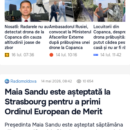
Nosatîi: Radarele nu au
Ambasadorul Rusiei,
Locuitorii din
detectat drona de la
convocat la Ministerul
Copanca, despre
Copanca din cauza
Afacerilor Externe
drona prăbușită: Ar
altitudinii joase de
după prăbușirea unei
putut cădea peste
zbor
drone la Copanca
casă și nu ar fi ră
nimic
16 Iul. 07:36
14 Iul. 10:16
14 Iul. 11:42
Radiomoldova
14 mai 2026, 08:42
10 654
Maia Sandu este așteptată la
Strasbourg pentru a primi
Ordinul European de Merit
Președinta Maia Sandu este așteptat săptămâna