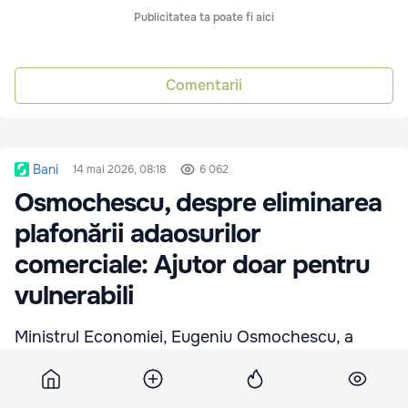
Publicitatea ta poate fi aici
Comentarii
Bani
14 mai 2026, 08:18
6 062
Osmochescu, despre eliminarea
plafonării adaosurilor
comerciale: Ajutor doar pentru
vulnerabili
Ministrul Economiei, Eugeniu Osmochescu, a
declarat că plafonarea adaosurilor comerciale
pentru produsele social importante a fost o
măsură temporară, justificată în contextul