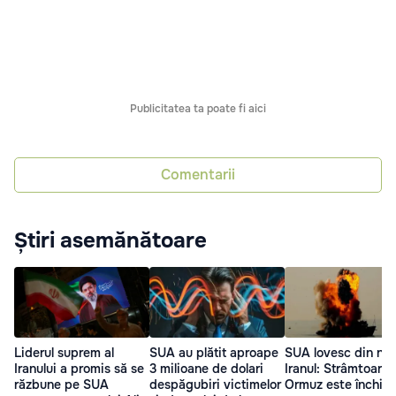
Publicitatea ta poate fi aici
Comentarii
Știri asemănătoare
Liderul suprem al
SUA au plătit aproape
SUA lovesc din no
Iranului a promis să se
3 milioane de dolari
Iranul: Strâmtoarea
răzbune pe SUA
despăgubiri victimelor
Ormuz este închisă