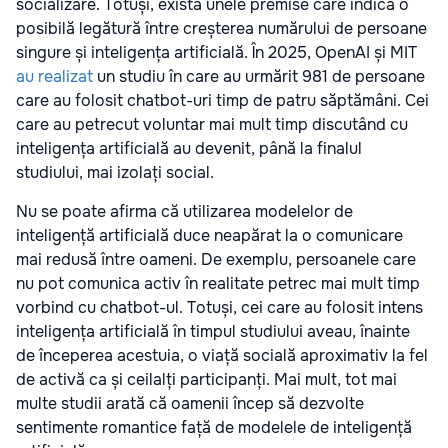
socializare. Totuși, există unele premise care indică o
posibilă legătură între creșterea numărului de persoane
singure și inteligența artificială. În 2025, OpenAI și MIT
au realizat
un studiu în care au urmărit 981 de persoane
care au folosit chatbot-uri timp de patru săptămâni. Cei
care au petrecut voluntar mai mult timp discutând cu
inteligența artificială au devenit, până la finalul
studiului, mai izolați social.
Nu se poate afirma că utilizarea modelelor de
inteligență artificială duce neapărat la o comunicare
mai redusă între oameni. De exemplu, persoanele care
nu pot comunica activ în realitate petrec mai mult timp
vorbind cu chatbot-ul. Totuși, cei care au folosit intens
inteligența artificială în timpul studiului aveau, înainte
de începerea acestuia, o viață socială aproximativ la fel
de activă ca și ceilalți participanți. Mai mult, tot mai
multe studii arată că oamenii încep să dezvolte
sentimente romantice față de modelele de inteligență