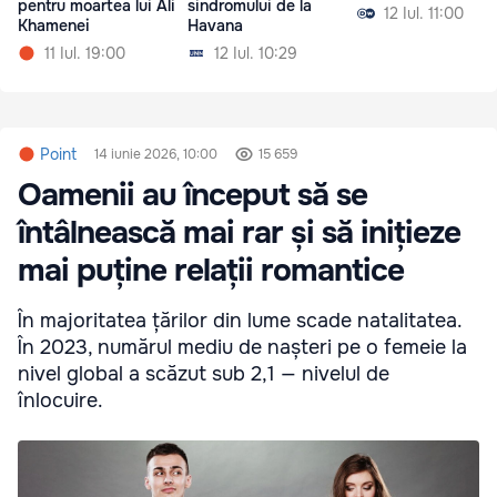
pentru moartea lui Ali
sindromului de la
12 Iul. 11:00
Khamenei
Havana
11 Iul. 19:00
12 Iul. 10:29
Point
14 iunie 2026, 10:00
15 659
Oamenii au început să se
întâlnească mai rar și să inițieze
mai puține relații romantice
În majoritatea țărilor din lume scade natalitatea.
În 2023, numărul mediu de nașteri pe o femeie la
nivel global a scăzut sub 2,1 — nivelul de
înlocuire.