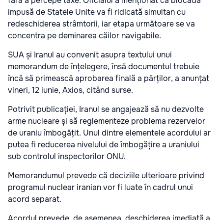
fără a percepe taxe. Oficialul a menționat că blocada
impusă de Statele Unite va fi ridicată simultan cu
redeschiderea strâmtorii, iar etapa următoare se va
concentra pe deminarea căilor navigabile.
SUA și Iranul au convenit asupra textului unui
memorandum de înțelegere, însă documentul trebuie
încă să primească aprobarea finală a părților, a anunțat
vineri, 12 iunie, Axios, citând surse.
Potrivit publicației, Iranul se angajează să nu dezvolte
arme nucleare și să reglementeze problema rezervelor
de uraniu îmbogățit. Unul dintre elementele acordului ar
putea fi reducerea nivelului de îmbogățire a uraniului
sub controlul inspectorilor ONU.
Memorandumul prevede că deciziile ulterioare privind
programul nuclear iranian vor fi luate în cadrul unui
acord separat.
Acordul prevede, de asemenea, deschiderea imediată a