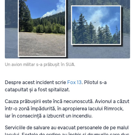
Un avion militar s-a prăbușit în SUA.
Despre acest incident scrie
Fox 13
. Pilotul s-a
catapultat și a fost spitalizat.
Cauza prăbușirii este încă necunoscută. Avionul a căzut
într-o zonă împădurită, în apropierea lacului Rimrock,
iar în consecință a izbucnit un incendiu.
Serviciile de salvare au evacuat persoanele de pe malul
lacului. Forțele de ordine au închis și drumurile care duc