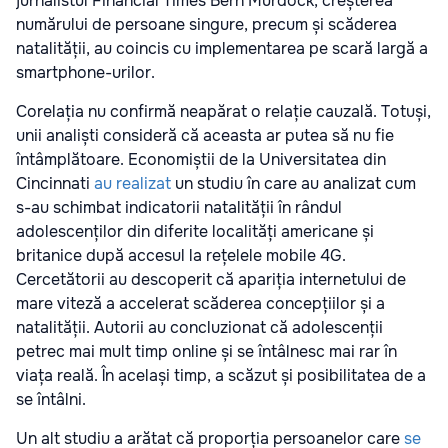
jurnalistul Financial Times Bern Murdock, creșterea
numărului de persoane singure, precum și scăderea
natalității, au coincis cu implementarea pe scară largă a
smartphone-urilor.
Corelația nu confirmă neapărat o relație cauzală. Totuși,
unii analiști consideră că aceasta ar putea să nu fie
întâmplătoare. Economiștii de la Universitatea din
Cincinnati
au realizat
un studiu în care au analizat cum
s-au schimbat indicatorii natalității în rândul
adolescenților din diferite localități americane și
britanice după accesul la rețelele mobile 4G.
Cercetătorii au descoperit că apariția internetului de
mare viteză a accelerat scăderea concepțiilor și a
natalității. Autorii au concluzionat că adolescenții
petrec mai mult timp online și se întâlnesc mai rar în
viața reală. În același timp, a scăzut și posibilitatea de a
se întâlni.
Un alt studiu a arătat că proporția persoanelor care
se