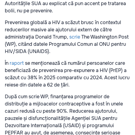
Autoritățile SUA au explicat că pun accent pe tratarea
bolii, nu pe prevenire.
Prevenirea globală a HIV a scăzut brusc în contextul
reducerilor masive ale ajutorului extern de către
administrația Donald Trump,
scrie
The Washington Post
(WP), citând datele Programului Comun al ONU pentru
HIV/SIDA (UNAIDS).
În
raport
se menționează că numărul persoanelor care
beneficiază de prevenirea pre-expunere a HIV (PrEP) a
scăzut cu 38% în 2025 comparativ cu 2024. Acest lucru
reiese din datele a 62 de țări.
După cum scrie WP, finanțarea programelor de
distribuție a mijloacelor contraceptive a fost în unele
cazuri redusă cu peste 90%. Reducerea ajutorului,
pauzele și disfuncționalitățile Agenției SUA pentru
Dezvoltare Internațională (USAID) și programului
PEPFAR au avut, de asemenea, consecințe serioase