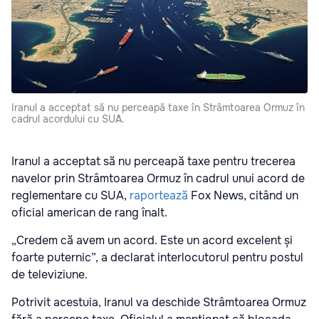
Iranul a acceptat să nu perceapă taxe în Strâmtoarea Ormuz în
cadrul acordului cu SUA.
Iranul a acceptat să nu perceapă taxe pentru trecerea
navelor prin Strâmtoarea Ormuz în cadrul unui acord de
reglementare cu SUA,
raportează
Fox News, citând un
oficial american de rang înalt.
„Credem că avem un acord. Este un acord excelent și
foarte puternic”, a declarat interlocutorul pentru postul
de televiziune.
Potrivit acestuia, Iranul va deschide Strâmtoarea Ormuz