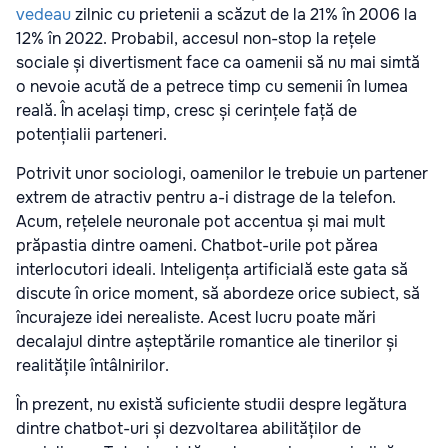
vedeau
zilnic cu prietenii a scăzut de la 21% în 2006 la
12% în 2022. Probabil, accesul non-stop la rețele
sociale și divertisment face ca oamenii să nu mai simtă
o nevoie acută de a petrece timp cu semenii în lumea
reală. În același timp, cresc și cerințele față de
potențialii parteneri.
Potrivit unor sociologi, oamenilor le trebuie un partener
extrem de atractiv pentru a-i distrage de la telefon.
Acum, rețelele neuronale pot accentua și mai mult
prăpastia dintre oameni. Chatbot-urile pot părea
interlocutori ideali. Inteligența artificială este gata să
discute în orice moment, să abordeze orice subiect, să
încurajeze idei nerealiste. Acest lucru poate mări
decalajul dintre așteptările romantice ale tinerilor și
realitățile întâlnirilor.
În prezent, nu există suficiente studii despre legătura
dintre chatbot-uri și dezvoltarea abilităților de