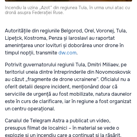
Incendiu la uzina „Azot” din regiunea Tula, în urma unui atac cu
dronă asupra Federației Ruse.
Autoritățile din regiunile Belgorod, Orel, Voronej, Tula,
Lipețck, Kostroma, Penza și Iaroslavl au raportat
amenințarea unor lovituri și doborârea unor drone în
timpul nopții, transmite
dw.com
.
Potrivit guvernatorului regiunii Tula, Dmitri Miliaev, pe
teritoriul uneia dintre întreprinderile din Novomoskovsk
au căzut „fragmente de drone ucrainene”. Oficialul nu a
oferit detalii despre incident, menționând doar că
serviciile de urgență au fost mobilizate, natura daunelor
este în curs de clarificare, iar în regiune a fost organizat
un centru operațional.
Canalul de Telegram Astra a publicat un video,
presupus filmat de localnici – în material se vede o
explozie și un incendiu care a continuat și la răsărit.