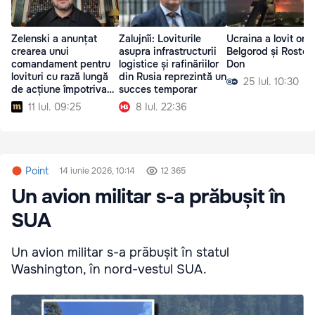
Zelenski a anunțat
Zalujnîi: Loviturile
Ucraina a lovit ora
crearea unui
asupra infrastructurii
Belgorod și Rostov
comandament pentru
logistice și rafinăriilor
Don
lovituri cu rază lungă
din Rusia reprezintă un
25 Iul. 10:30
de acțiune împotriva
succes temporar
Rusiei
11 Iul. 09:25
8 Iul. 22:36
Point
14 iunie 2026, 10:14
12 365
Un avion militar s-a prăbușit în
SUA
Un avion militar s-a prăbușit în statul
Washington, în nord-vestul SUA.