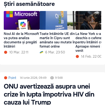
Știri asemănătoare
Noul AI de la Microsoft
Toate întâlnirile UE din
La New York s-a
va putea analiza
martie în Cipru sunt
deschis o cafenea
documente și pregăti
amânate sau mutate în
pentru întâlniri cu I
întâlniri
format online
Aproape nimeni nu
venit
10 Mar. 22:11
6 Mar. 23:50
14 Feb. 22:00
Point
14 iunie 2026, 09:49
9 548
ONU avertizează asupra unei
crize în lupta împotriva HIV din
cauza lui Trump