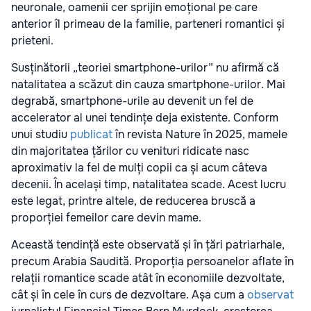
neuronale, oamenii cer sprijin emoțional pe care
anterior îl primeau de la familie, parteneri romantici și
prieteni.
Susținătorii „teoriei smartphone-urilor” nu afirmă că
natalitatea a scăzut din cauza smartphone-urilor. Mai
degrabă, smartphone-urile au devenit un fel de
accelerator al unei tendințe deja existente. Conform
unui studiu
publicat
în revista Nature în 2025, mamele
din majoritatea țărilor cu venituri ridicate nasc
aproximativ la fel de mulți copii ca și acum câteva
decenii. În același timp, natalitatea scade. Acest lucru
este legat, printre altele, de reducerea bruscă a
proporției femeilor care devin mame.
Această tendință este observată și în țări patriarhale,
precum Arabia Saudită. Proporția persoanelor aflate în
relații romantice scade atât în economiile dezvoltate,
cât și în cele în curs de dezvoltare. Așa cum a
observat