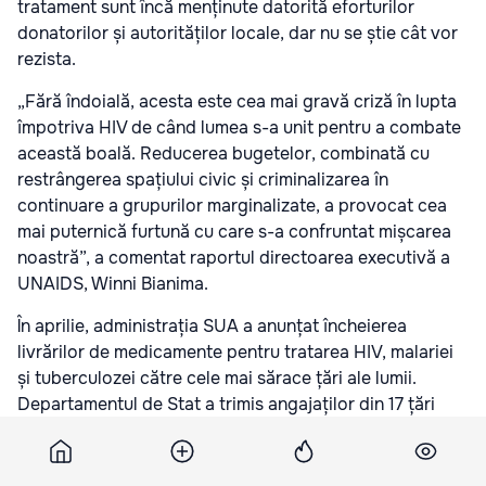
tratament sunt încă menținute datorită eforturilor
donatorilor și autorităților locale, dar nu se știe cât vor
rezista.
„Fără îndoială, acesta este cea mai gravă criză în lupta
împotriva HIV de când lumea s-a unit pentru a combate
această boală. Reducerea bugetelor, combinată cu
restrângerea spațiului civic și criminalizarea în
continuare a grupurilor marginalizate, a provocat cea
mai puternică furtună cu care s-a confruntat mișcarea
noastră”, a comentat raportul directoarea executivă a
UNAIDS, Winni Bianima.
În aprilie, administrația SUA a anunțat încheierea
livrărilor de medicamente pentru tratarea HIV, malariei
și tuberculozei către cele mai sărace țări ale lumii.
Departamentul de Stat a trimis angajaților din 17 țări
africane și Haiti o dispoziție de a opri implementarea
programului până în vara anului 2026. În perioada de
funcționare a programului, din 2016 până în 2024, au