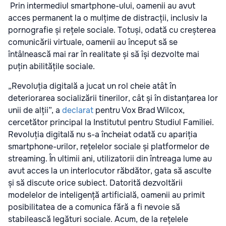
Prin intermediul smartphone-ului, oamenii au avut
acces permanent la o mulțime de distracții, inclusiv la
pornografie și rețele sociale. Totuși, odată cu creșterea
comunicării virtuale, oamenii au început să se
întâlnească mai rar în realitate și să își dezvolte mai
puțin abilitățile sociale.
„Revoluția digitală a jucat un rol cheie atât în
deteriorarea socializării tinerilor, cât și în distanțarea lor
unii de alții”, a
declarat
pentru Vox Brad Wilcox,
cercetător principal la Institutul pentru Studiul Familiei.
Revoluția digitală nu s-a încheiat odată cu apariția
smartphone-urilor, rețelelor sociale și platformelor de
streaming. În ultimii ani, utilizatorii din întreaga lume au
avut acces la un interlocutor răbdător, gata să asculte
și să discute orice subiect. Datorită dezvoltării
modelelor de inteligență artificială, oamenii au primit
posibilitatea de a comunica fără a fi nevoie să
stabilească legături sociale. Acum, de la rețelele