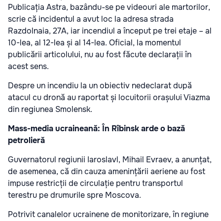
Publicația Astra, bazându-se pe videouri ale martorilor,
scrie că incidentul a avut loc la adresa strada
Razdolnaia, 27A, iar incendiul a început pe trei etaje – al
10-lea, al 12-lea și al 14-lea. Oficial, la momentul
publicării articolului, nu au fost făcute declarații în
acest sens.
Despre un incendiu la un obiectiv nedeclarat după
atacul cu dronă au raportat și locuitorii orașului Viazma
din regiunea Smolensk.
Mass-media ucraineană: În Rîbinsk arde o bază
petrolieră
Guvernatorul regiunii Iaroslavl, Mihail Evraev, a anunțat,
de asemenea, că din cauza amenințării aeriene au fost
impuse restricții de circulație pentru transportul
terestru pe drumurile spre Moscova.
Potrivit canalelor ucrainene de monitorizare, în regiune