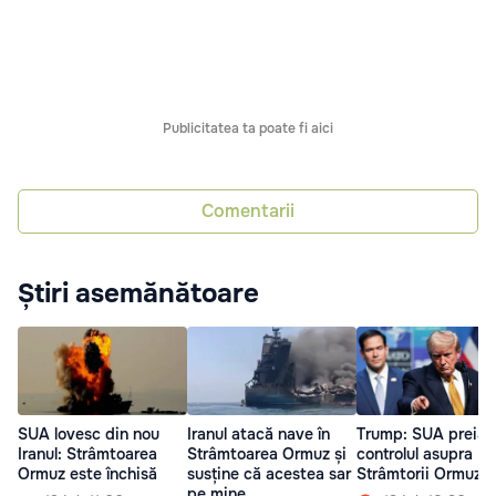
Publicitatea ta poate fi aici
Comentarii
Știri asemănătoare
SUA lovesc din nou
Iranul atacă nave în
Trump: SUA preiau
Iranul: Strâmtoarea
Strâmtoarea Ormuz și
controlul asupra
Ormuz este închisă
susține că acestea sar
Strâmtorii Ormuz
pe mine