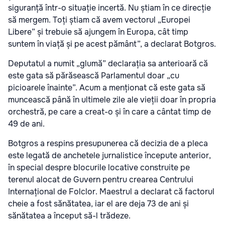
siguranță într-o situație incertă. Nu știam în ce direcție
să mergem. Toți știam că avem vectorul „Europei
Libere” și trebuie să ajungem în Europa, cât timp
suntem în viață și pe acest pământ”, a declarat Botgros.
Deputatul a numit „glumă” declarația sa anterioară că
este gata să părăsească Parlamentul doar „cu
picioarele înainte”. Acum a menționat că este gata să
muncească până în ultimele zile ale vieții doar în propria
orchestră, pe care a creat-o și în care a cântat timp de
49 de ani.
Botgros a respins presupunerea că decizia de a pleca
este legată de anchetele jurnalistice începute anterior,
în special despre blocurile locative construite pe
terenul alocat de Guvern pentru crearea Centrului
Internațional de Folclor. Maestrul a declarat că factorul
cheie a fost sănătatea, iar el are deja 73 de ani și
sănătatea a început să-l trădeze.