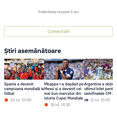
Publicitatea ta poate fi aici
Comentarii
Știri asemănătoare
Spania a devenit
Mbappe l-a depășit pe
Argentina a obținu
campioana mondială la
Messi și a devenit cel
ultimul bilet pentru
fotbal
mai bun marcator din
semifinalele CM 2
istoria Cupei Mondiale
20 Iul. 01:00
12 Iul. 10:45
19 Iul. 14:30