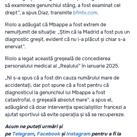
să examineze genunchiul stâng, a fost examinat cel
drept”, a spus Diaz, transmite
bfmtv.com
.
Riolo a adăugat că Mbappe a fost extrem de
nemulțumit de situație: „Știm că la Madrid a fost pus un
diagnostic greșit, evident că nu i-a plăcut și chiar s-a
enervat”.
Riolo a legat această greșeală de concedierea
personalului medical al „Realului” în ianuarie 2025.
„Ni s-a spus că a fost din cauza numărului mare de
accidentați, dar pot spune că a fost pentru că
diagnosticul la genunchiul lui Mbappe a fost
catastrofal, o greșeală absolut mare”, a spus el,
adăugând că doar intervenția specialiștilor francezi a
ajutat sportivul să evite operația și să se recupereze.
Acum ne puteți urmări și
pe
Telegram
,
Facebook
și
Instagram
pentru a fi la