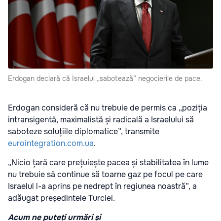
Erdogan declară că Israelul „sabotează” negocierile de pace.
Erdogan consideră că nu trebuie de permis ca „poziția
intransigentă, maximalistă și radicală a Israelului să
saboteze soluțiile diplomatice”, transmite
eurointegration.com.ua
.
„Nicio țară care prețuiește pacea și stabilitatea în lume
nu trebuie să continue să toarne gaz pe focul pe care
Israelul l-a aprins pe nedrept în regiunea noastră”, a
adăugat președintele Turciei.
Acum ne puteți urmări și