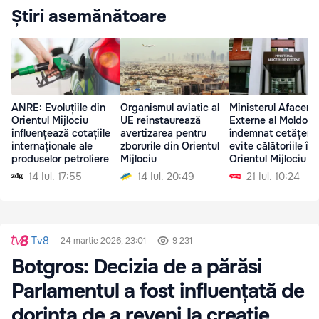
Știri asemănătoare
ANRE: Evoluțiile din
Organismul aviatic al
Ministerul Afaceril
Orientul Mijlociu
UE reinstaurează
Externe al Moldove
influențează cotațiile
avertizarea pentru
îndemnat cetățenii
internaționale ale
zborurile din Orientul
evite călătoriile în
produselor petroliere
Mijlociu
Orientul Mijlociu
14 Iul. 17:55
14 Iul. 20:49
21 Iul. 10:24
Tv8
24 martie 2026, 23:01
9 231
Botgros: Decizia de a părăsi
Parlamentul a fost influențată de
dorința de a reveni la creație