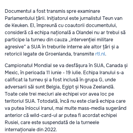
Documentul a fost transmis spre examinare
Parlamentului țării. Inițiatorul este jurnalistul Teun van
de Keuken. El, împreună cu coautorii documentului,
consideră că echipa națională a Olandei nu ar trebui să
participe la turneu din cauza „intervenției militare
agresive” a SUA în treburile interne ale altor țări și a
retoricii legate de Groenlanda, transmite
rtl.nl
.
Campionatul Mondial se va desfășura în SUA, Canada și
Mexic, în perioada 11 iunie - 19 iulie. Echipa Iranului s-a
calificat la turneu și a fost inclusă în grupa G, unde
adversarii săi sunt Belgia, Egipt și Noua Zeelandă.
Toate cele trei meciuri ale echipei vor avea loc pe
teritoriul SUA. Totodată, încă nu este clară echipa care
va putea înlocui Iranul, mai multe mass-media sugerând
anterior că wild-card-ul ar putea fi acordat echipei
Rusiei, care este suspendată de la turneele
internaționale din 2022.