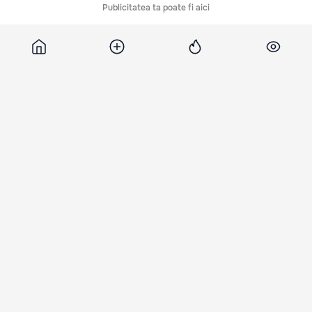
Publicitatea ta poate fi aici
Comentarii
Știri asemănătoare
Erdogan le-a oferit
Premierul belgian a
Parlamentul lsraelul
liderilor NATO pistoale
luat acasă revolverul
fost dizolvat: Înce
personalizate
primit cadou de la
campania electora
Erdogan, fără să știe
9 Iul. 11:40
17 Iul. 22:56
despre el
9 Iul. 23:40