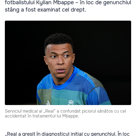
fotbalistului Kylian Mbappe – în loc de genunchiul
stâng a fost examinat cel drept.
Serviciul medical al „Real” a confundat piciorul sănătos cu cel
accidentat în tratamentul lui Mbappe.
„Real a greșit în diagnosticul inițial cu genunchiul. În loc