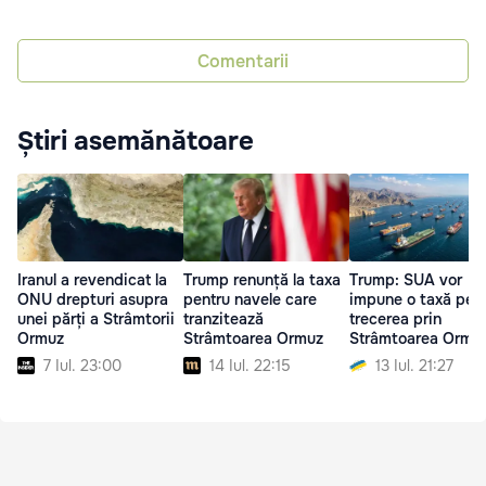
Comentarii
Știri asemănătoare
Iranul a revendicat la
Trump renunță la taxa
Trump: SUA vor
ONU drepturi asupra
pentru navele care
impune o taxă pen
unei părți a Strâmtorii
tranzitează
trecerea prin
Ormuz
Strâmtoarea Ormuz
Strâmtoarea Ormu
7 Iul. 23:00
14 Iul. 22:15
13 Iul. 21:27