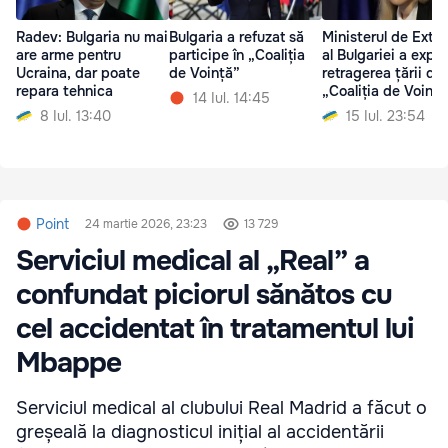
Radev: Bulgaria nu mai
Bulgaria a refuzat să
Ministerul de Exte
are arme pentru
participe în „Coaliția
al Bulgariei a expli
Ucraina, dar poate
de Voință”
retragerea țării din
repara tehnica
„Coaliția de Voință
14 Iul. 14:45
8 Iul. 13:40
15 Iul. 23:54
Point
24 martie 2026, 23:23
13 729
Serviciul medical al „Real” a
confundat piciorul sănătos cu
cel accidentat în tratamentul lui
Mbappe
Serviciul medical al clubului Real Madrid a făcut o
greșeală la diagnosticul inițial al accidentării