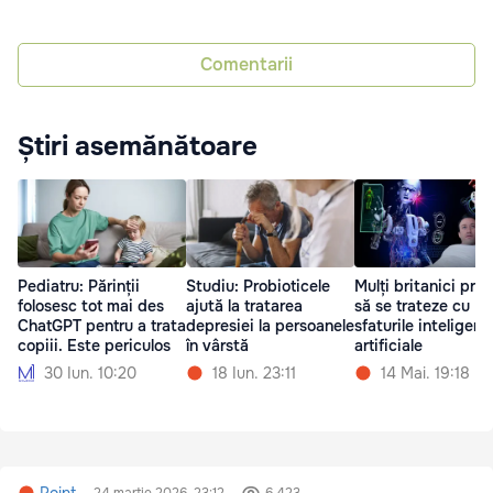
Comentarii
Știri asemănătoare
Pediatru: Părinții
Studiu: Probioticele
Mulți britanici pref
folosesc tot mai des
ajută la tratarea
să se trateze cu
ChatGPT pentru a trata
depresiei la persoanele
sfaturile inteligenț
copiii. Este periculos
în vârstă
artificiale
30 Iun. 10:20
18 Iun. 23:11
14 Mai. 19:18
Point
24 martie 2026, 23:12
6 423