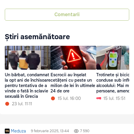
Comentarii
Știri asemănătoare
Un bărbat, condamnat
Escrocii au înșelat
Trotinete și bicicle
la opt ani de închisoare
cetățeni cu peste un
conduse sub influe
pentru tentativa de a
milion de lei în ultimele
alcoolului: Mai mul
vinde o fată în sclavie
24 de ore
persoane, amenda
sexuală în Grecia
15 Iul. 16:00
15 Iul. 15:51
23 Iul. 11:11
Meduza
9 februarie 2025, 13:44
7 590