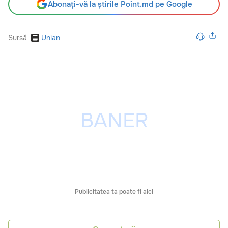
Abonați-vă la știrile Point.md pe Google
Sursă
Unian
Publicitatea ta poate fi aici