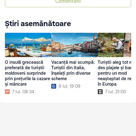
Comentarii
Știri asemănătoare
O insulă grecească
Vacanță mai scumpă:
Turiștii aleg tot ma
preferată de turiștii
Turiștii din Italia,
des plajele și barur
moldoveni surprinde
înșelați prin diverse
pentru un mod
prin prețurile la cazare
scheme
neașteptat de rela
și mâncare
în Europa
9 Iul. 19:09
7 Iul. 08:34
7 Iul. 21:00