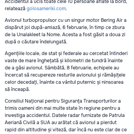
Accidentul a ucis toate cele 10 persoane aflate la bord,
relatează
golosameriki.com
.
Avionul turbopropulsor cu un singur motor Bering Air a
dispărut joi după-amiază, 6 februarie, în timp ce zbura
de la Unalakleet la Nome. Acesta a fost găsit a doua zi
după o căutare îndelungată.
Agențiile locale, de stat și federale au cercetat întinderi
vaste de mare înghețată și kilometri de tundră înainte
de a găsi avionul. Sâmbătă, 8 februarie, echipele au
încercat să recupereze resturile avionului și rămășițele
celor decedați, înainte ca vântul puternic și ninsoarea
să înceapă.
Consiliul Național pentru Siguranța Transporturilor a
trimis oameni din mai multe state în regiune pentru a
investiga accidentul. Datele radar furnizate de Patrula
Aeriană Civilă a SUA au arătat că avionul a pierdut
rapid din altitudine și viteză, dar încă nu este clar de ce