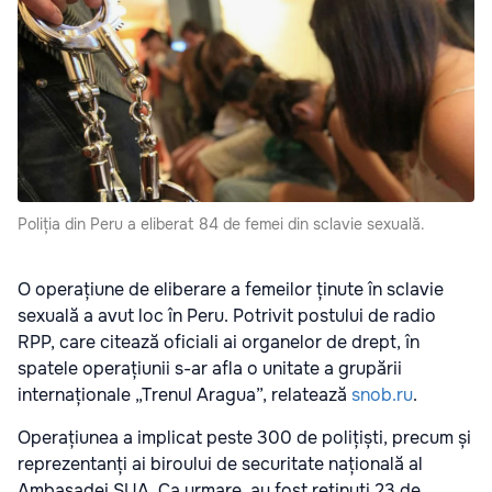
Poliția din Peru a eliberat 84 de femei din sclavie sexuală.
O operațiune de eliberare a femeilor ținute în sclavie
sexuală a avut loc în Peru. Potrivit postului de radio
RPP, care citează oficiali ai organelor de drept, în
spatele operațiunii s-ar afla o unitate a grupării
internaționale „Trenul Aragua”, relatează
snob.ru
.
Operațiunea a implicat peste 300 de polițiști, precum și
reprezentanți ai biroului de securitate națională al
Ambasadei SUA. Ca urmare, au fost reținuți 23 de