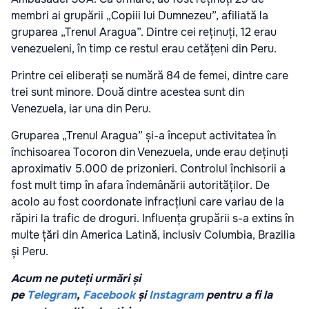
membri ai grupării „Copiii lui Dumnezeu”, afiliată la
gruparea „Trenul Aragua”. Dintre cei reținuți, 12 erau
venezueleni, în timp ce restul erau cetățeni din Peru.
Printre cei eliberați se numără 84 de femei, dintre care
trei sunt minore. Două dintre acestea sunt din
Venezuela, iar una din Peru.
Gruparea „Trenul Aragua” și-a început activitatea în
închisoarea Tocoron din Venezuela, unde erau deținuți
aproximativ 5.000 de prizonieri. Controlul închisorii a
fost mult timp în afara îndemânării autorităților. De
acolo au fost coordonate infracțiuni care variau de la
răpiri la trafic de droguri. Influența grupării s-a extins în
multe țări din America Latină, inclusiv Columbia, Brazilia
și Peru.
Acum ne puteți urmări și
pe
Telegram
,
Facebook
și
Instagram
pentru a fi la