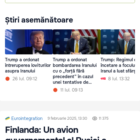
Știri asemănătoare
Trump a ordonat
Trump a ordonat
Trump: Regimul de
întreruperea loviturilor
bombardarea Iranului
încetare a focului 
asupra Iranului
cu o „forță fără
Iranul a luat sfârșit
precedent” în cazul
26 Iul. 09:12
8 Iul. 13:32
unei tentative de
asasinat asupra sa
11 Iul. 09:13
Eurointegration
9 februarie 2025, 13:30
11 375
Finlanda: Un avion