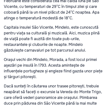
Februarie este considerată cea mai caldă lună pe São
Vicente, cu temperaturi de 29°C în timpul zilei și care
coboară până la un nivel plăcut de 24°C noaptea. Apa
atinge o temperatură modestă de 18°C.
Capitala insulei São Vicente, Mindelo, este cunoscută
pentru viața sa culturală și muzicală. Aici, muzica plină
de viață poate fi auzită din toate pub-urile,
restaurantele și cluburile de noapte. Mindelo
găzduiește carnavaluri pe tot parcursul anului.
Orașul vechi din Mindelo, Morada, a fost locul primei
așezări pe insulă în 1793. Acesta amintește de
influențele portugheze și engleze fiind gazda unor piețe
și târguri pitorești.
Dacă sunteți în căutarea unor trasee pitorești, trebuie
neapărat să faceți o excursie la Vereda do Monte Trigo,
care oferă vederi panoramice ale orașului. Plimbarea
duce prin pădurea din São Vicente până la mai multe