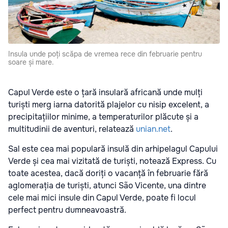
Insula unde poți scăpa de vremea rece din februarie pentru
soare și mare.
Capul Verde este o țară insulară africană unde mulți
turiști merg iarna datorită plajelor cu nisip excelent, a
precipitațiilor minime, a temperaturilor plăcute și a
multitudinii de aventuri, relatează
unian.net
.
Sal este cea mai populară insulă din arhipelagul Capului
Verde și cea mai vizitată de turiști, notează Express. Cu
toate acestea, dacă doriți o vacanță în februarie fără
aglomerația de turiști, atunci São Vicente, una dintre
cele mai mici insule din Capul Verde, poate fi locul
perfect pentru dumneavoastră.