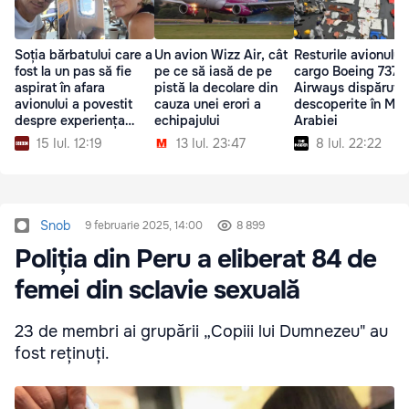
Soția bărbatului care a
Un avion Wizz Air, cât
Resturile avionului
fost la un pas să fie
pe ce să iasă de pe
cargo Boeing 737 
aspirat în afara
pistă la decolare din
Airways dispărut,
avionului a povestit
cauza unei erori a
descoperite în Mar
despre experiența
echipajului
Arabiei
trăită
15 Iul. 12:19
13 Iul. 23:47
8 Iul. 22:22
Snob
9 februarie 2025, 14:00
8 899
Poliția din Peru a eliberat 84 de
femei din sclavie sexuală
23 de membri ai grupării „Copiii lui Dumnezeu" au
fost reținuți.