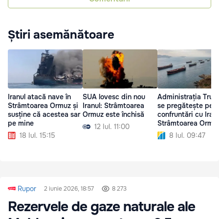
Știri asemănătoare
Iranul atacă nave în
SUA lovesc din nou
Administrația Tru
Strâmtoarea Ormuz și
Iranul: Strâmtoarea
se pregătește pent
susține că acestea sar
Ormuz este închisă
confruntări cu Iranu
pe mine
Strâmtoarea Ormu
12 Iul. 11:00
18 Iul. 15:15
8 Iul. 09:47
Rupor
2 iunie 2026, 18:57
8 273
Rezervele de gaze naturale ale