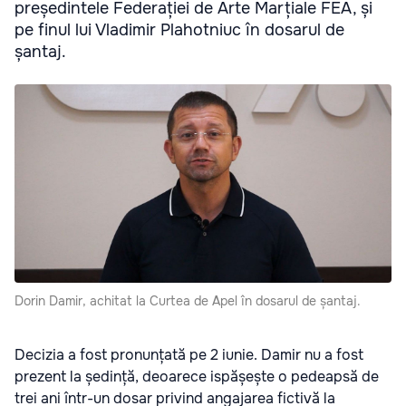
președintele Federației de Arte Marțiale FEA, și
pe finul lui Vladimir Plahotniuc în dosarul de
șantaj.
Dorin Damir, achitat la Curtea de Apel în dosarul de șantaj.
Decizia a fost pronunțată pe 2 iunie. Damir nu a fost
prezent la ședință, deoarece ispășește o pedeapsă de
trei ani într-un dosar privind angajarea fictivă la