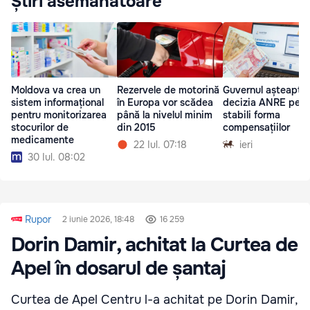
Știri asemănătoare
Moldova va crea un
Rezervele de motorină
Guvernul așteaptă
sistem informațional
în Europa vor scădea
decizia ANRE pent
pentru monitorizarea
până la nivelul minim
stabili forma
stocurilor de
din 2015
compensațiilor
medicamente
22 Iul. 07:18
ieri
30 Iul. 08:02
Rupor
2 iunie 2026, 18:48
16 259
Dorin Damir, achitat la Curtea de
Apel în dosarul de șantaj
Curtea de Apel Centru l-a achitat pe Dorin Damir,