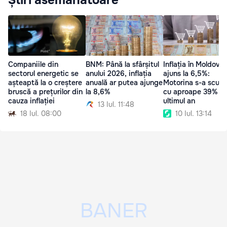
Știri asemănătoare
Companiile din
BNM: Până la sfârșitul
Inflația în Moldova 
sectorul energetic se
anului 2026, inflația
ajuns la 6,5%:
așteaptă la o creștere
anuală ar putea ajunge
Motorina s-a scum
bruscă a prețurilor din
la 8,6%
cu aproape 39% în
cauza inflației
ultimul an
13 Iul. 11:48
18 Iul. 08:00
10 Iul. 13:14