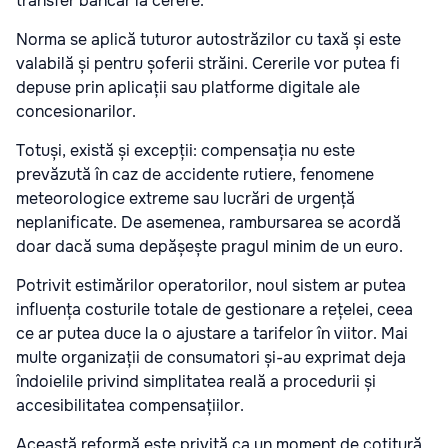
transfer bancar la cerere.
Norma se aplică tuturor autostrăzilor cu taxă și este
valabilă și pentru șoferii străini. Cererile vor putea fi
depuse prin aplicații sau platforme digitale ale
concesionarilor.
Totuși, există și excepții: compensația nu este
prevăzută în caz de accidente rutiere, fenomene
meteorologice extreme sau lucrări de urgență
neplanificate. De asemenea, rambursarea se acordă
doar dacă suma depășește pragul minim de un euro.
Potrivit estimărilor operatorilor, noul sistem ar putea
influența costurile totale de gestionare a rețelei, ceea
ce ar putea duce la o ajustare a tarifelor în viitor. Mai
multe organizații de consumatori și-au exprimat deja
îndoielile privind simplitatea reală a procedurii și
accesibilitatea compensațiilor.
Această reformă este privită ca un moment de cotitură