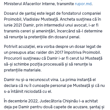
Ministerul Afacerilor Interne, transmite
rupor.md
.
Dosarul de șantaj este legat de fondatorul companiei
Proimobil, Vladislav Musteață. Ancheta susținea că în
iunie 2021 Damir, prin intermediul unui avocat, i-ar fi
transmis cereri și amenințări, încercând să-l determine
să renunțe la pretențiile din dosarul penal.
Potrivit acuzației, era vorba despre un dosar legat de
un presupus atac raider din 2017 împotriva Proimobil.
Procurorii susțineau că Damir i-ar fi cerut lui Musteață
să-și schimbe poziția procesuală și să renunțe la
pretențiile materiale.
Damir nu și-a recunoscut vina. La prima instanță el
declara că nu îl cunoaște personal pe Musteață și că nu
s-a întâlnit niciodată cu el.
În decembrie 2022, Judecătoria Chișinău l-a achitat
deja pe Damir pentru două capete de acuzare, șantaj și