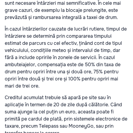
sunt necesare întârzieri mai semnificative. În cele mai
grave cazuri, de exemplu la blocaje prelungite, este
prevăzută și rambursarea integrală a taxei de drum.
În cazul întârzierilor cauzate de lucrări rutiere, timpul de
întârziere se determină prin compararea timpului
estimat de parcurs cu cel efectiv, ținând cont de tipul
vehiculului, condițiile meteo și intervalul de timp, dar
fără a include opririle în zonele de servicii. În cazul
ambuteiajelor, compensația este de 50% din taxa de
drum pentru opriri între una și două ore, 75% pentru
opriri între două și trei ore și 100% pentru opriri mai
mari de trei ore.
Creditul acumulat trebuie să apară pe site sau în
aplicație în termen de 20 de zile după călătorie. Când
suma ajunge la cel puțin un euro, aceasta poate fi
primită pe cardul de plată, prin sistemele electronice de
taxare, precum Telepass sau MooneyGo, sau prin