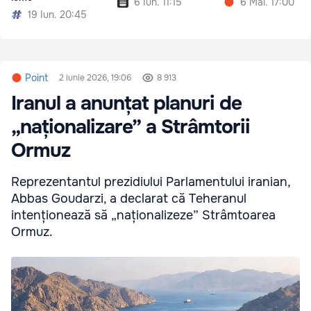
6 Iun. 11:15
6 Mai. 17:00
19 Iun. 20:45
Point
2 iunie 2026, 19:06
8 913
Iranul a anunțat planuri de
„naționalizare” a Strâmtorii
Ormuz
Reprezentantul prezidiului Parlamentului iranian,
Abbas Goudarzi, a declarat că Teheranul
intenționează să „naționalizeze” Strâmtoarea
Ormuz.