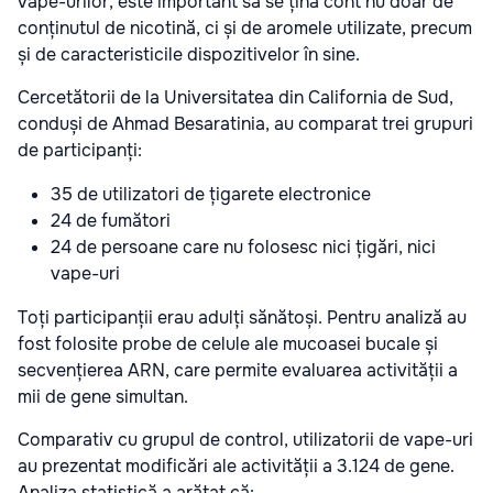
vape-urilor, este important să se țină cont nu doar de
conținutul de nicotină, ci și de aromele utilizate, precum
și de caracteristicile dispozitivelor în sine.
Cercetătorii de la Universitatea din California de Sud,
conduși de Ahmad Besaratinia, au comparat trei grupuri
de participanți:
35 de utilizatori de țigarete electronice
24 de fumători
24 de persoane care nu folosesc nici țigări, nici
vape-uri
Toți participanții erau adulți sănătoși. Pentru analiză au
fost folosite probe de celule ale mucoasei bucale și
secvențierea ARN, care permite evaluarea activității a
mii de gene simultan.
Comparativ cu grupul de control, utilizatorii de vape-uri
au prezentat modificări ale activității a 3.124 de gene.
Analiza statistică a arătat că: