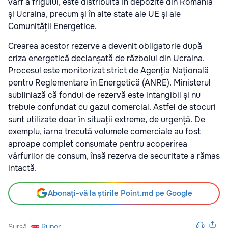
vârf a frigului, este distribuită în depozite din România
și Ucraina, precum și în alte state ale UE și ale
Comunității Energetice.
Crearea acestor rezerve a devenit obligatorie după
criza energetică declanșată de războiul din Ucraina.
Procesul este monitorizat strict de Agenția Națională
pentru Reglementare în Energetică (ANRE). Ministerul
subliniază că fondul de rezervă este intangibil și nu
trebuie confundat cu gazul comercial. Astfel de stocuri
sunt utilizate doar în situații extreme, de urgență. De
exemplu, iarna trecută volumele comerciale au fost
aproape complet consumate pentru acoperirea
vârfurilor de consum, însă rezerva de securitate a rămas
intactă.
Abonați-vă la știrile Point.md pe Google
Sursă
Rupor