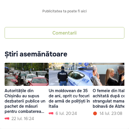
Publicitatea ta poate fi aici
Comentarii
Știri asemănătoare
Autoritățile din
Un moldovean de 35
O femeie din Italia,
Chișinău au supus
de ani, oprit cu focuri
achitată după ce ș
dezbaterii publice un
de armă de polițiști în
strangulat mama
pachet de măsuri
Italia
bolnavă de Alzhei
pentru combaterea
6 Iul. 20:24
14 Iul. 23:08
ambuteiajelor
22 Iul. 16:24