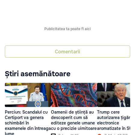
Publicitatea ta poate fi aici
Comentarii
Știri asemănătoare
Perciun: Scandalul cu
Oamenii de știință au
Trump cere
Certiport va genera
descoperit cum să
autorizarea țigărilo
schimbări în
editeze genele umane
electronice
examenele din întreaga
cu o precizie uimitoare
aromatizate în SU
lume