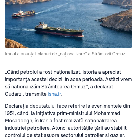
Iranul a anunțat planuri de „naționalizare” a Strâmtorii Ormuz.
„Când petrolul a fost naționalizat, istoria a apreciat
importanța acestei decizii în acea perioadă. Astăzi vrem
să naționalizăm Strâmtoarea Ormuz”, a declarat
Gudarzi, transmite
isna.ir
.
Declarația deputatului face referire la evenimentele din
1951, când, la inițiativa prim-ministrului Mohammad
Mosaddegh, în Iran a fost realizată naționalizarea
industriei petroliere. Atunci autoritățile țării au stabilit
controlul de stat asupra sectorului petrolier și gazier.