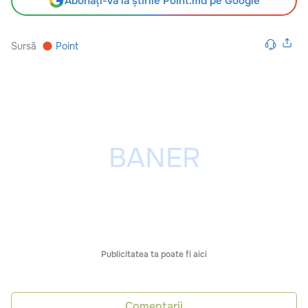
Abonați-vă la știrile Point.md pe Google
Sursă
Point
Publicitatea ta poate fi aici
Comentarii