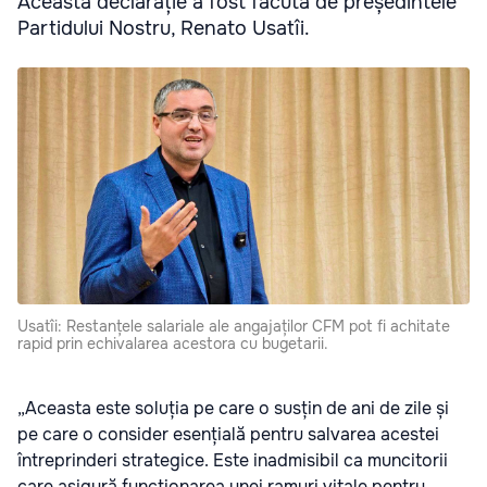
Această declarație a fost făcută de președintele
Partidului Nostru, Renato Usatîi.
Usatîi: Restanțele salariale ale angajaților CFM pot fi achitate
rapid prin echivalarea acestora cu bugetarii.
„Aceasta este soluția pe care o susțin de ani de zile și
pe care o consider esențială pentru salvarea acestei
întreprinderi strategice. Este inadmisibil ca muncitorii
care asigură funcționarea unei ramuri vitale pentru