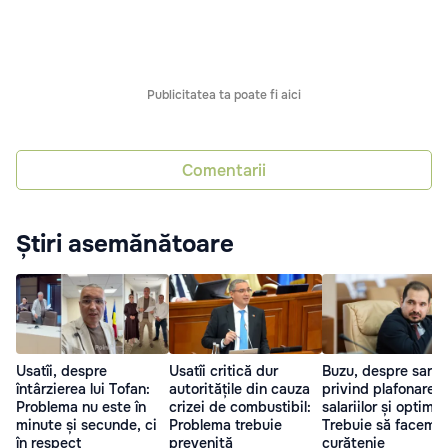
Publicitatea ta poate fi aici
Comentarii
Știri asemănătoare
Usatîi, despre
Usatîi critică dur
Buzu, despre sarcin
întârzierea lui Tofan:
autoritățile din cauza
privind plafonarea
Problema nu este în
crizei de combustibil:
salariilor și optimiz
minute și secunde, ci
Problema trebuie
Trebuie să facem
în respect
prevenită
curățenie