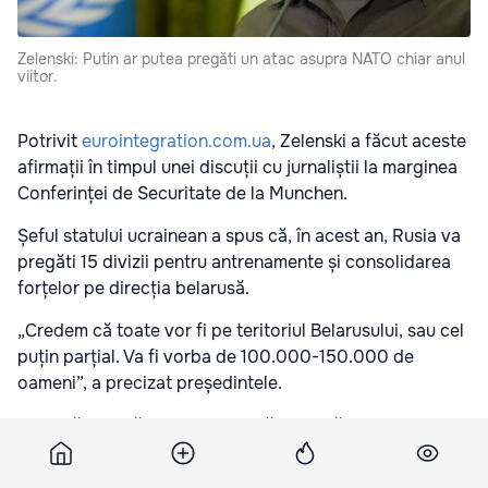
Zelenski: Putin ar putea pregăti un atac asupra NATO chiar anul
viitor.
Potrivit
eurointegration.com.ua
, Zelenski a făcut aceste
afirmații în timpul unei discuții cu jurnaliștii la marginea
Conferinței de Securitate de la Munchen.
Șeful statului ucrainean a spus că, în acest an, Rusia va
pregăti 15 divizii pentru antrenamente și consolidarea
forțelor pe direcția belarusă.
„Credem că toate vor fi pe teritoriul Belarusului, sau cel
puțin parțial. Va fi vorba de 100.000-150.000 de
oameni”, a precizat președintele.
El a adăugat că nu este sigur că această mare grupare
va ataca exact Ucraina.