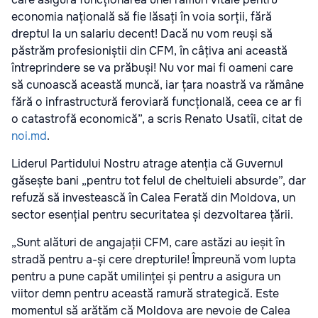
economia națională să fie lăsați în voia sorții, fără
dreptul la un salariu decent! Dacă nu vom reuși să
păstrăm profesioniștii din CFM, în câțiva ani această
întreprindere se va prăbuși! Nu vor mai fi oameni care
să cunoască această muncă, iar țara noastră va rămâne
fără o infrastructură feroviară funcțională, ceea ce ar fi
o catastrofă economică”, a scris Renato Usatîi, citat de
noi.md
.
Liderul Partidului Nostru atrage atenția că Guvernul
găsește bani „pentru tot felul de cheltuieli absurde”, dar
refuză să investească în Calea Ferată din Moldova, un
sector esențial pentru securitatea și dezvoltarea țării.
„Sunt alături de angajații CFM, care astăzi au ieșit în
stradă pentru a-și cere drepturile! Împreună vom lupta
pentru a pune capăt umilinței și pentru a asigura un
viitor demn pentru această ramură strategică. Este
momentul să arătăm că Moldova are nevoie de Calea