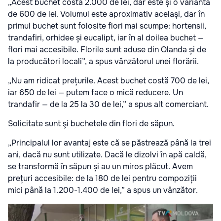
„Acest buchet costă 2.000 de lei, dar este și o variantă
de 600 de lei. Volumul este aproximativ același, dar în
primul buchet sunt folosite flori mai scumpe: hortensii,
trandafiri, orhidee și eucalipt, iar în al doilea buchet —
flori mai accesibile. Florile sunt aduse din Olanda și de
la producători locali”, a spus vânzătorul unei florării.
„Nu am ridicat prețurile. Acest buchet costă 700 de lei,
iar 650 de lei — putem face o mică reducere. Un
trandafir — de la 25 la 30 de lei,” a spus alt comerciant.
Solicitate sunt şi buchetele din flori de săpun.
„Principalul lor avantaj este că se păstrează până la trei
ani, dacă nu sunt utilizate. Dacă le dizolvi în apă caldă,
se transformă în săpun și au un miros plăcut. Avem
prețuri accesibile: de la 180 de lei pentru compoziții
mici până la 1.200-1.400 de lei,” a spus un vânzător.