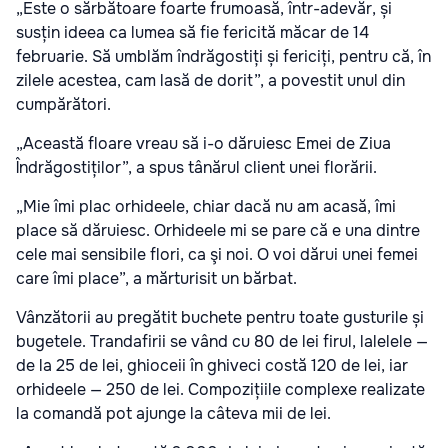
„Este o sărbătoare foarte frumoasă, într-adevăr, și
susțin ideea ca lumea să fie fericită măcar de 14
februarie. Să umblăm îndrăgostiți și fericiți, pentru că, în
zilele acestea, cam lasă de dorit”, a povestit unul din
cumpărători.
„Această floare vreau să i-o dăruiesc Emei de Ziua
Îndrăgostiților”, a spus tânărul client unei florării.
„Mie îmi plac orhideele, chiar dacă nu am acasă, îmi
place să dăruiesc. Orhideele mi se pare că e una dintre
cele mai sensibile flori, ca şi noi. O voi dărui unei femei
care îmi place”, a mărturisit un bărbat.
Vânzătorii au pregătit buchete pentru toate gusturile și
bugetele. Trandafirii se vând cu 80 de lei firul, lalelele —
de la 25 de lei, ghioceii în ghiveci costă 120 de lei, iar
orhideele — 250 de lei. Compozițiile complexe realizate
la comandă pot ajunge la câteva mii de lei.