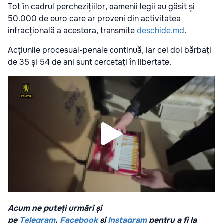
Tot în cadrul perchezițiilor, oamenii legii au găsit și
50.000 de euro care ar proveni din activitatea
infracțională a acestora, transmite
deschide.md
.
Acțiunile procesual-penale continuă, iar cei doi bărbați
de 35 și 54 de ani sunt cercetați în libertate.
Acum ne puteți urmări și
pe
Telegram
,
Facebook
și
Instagram
pentru a fi la