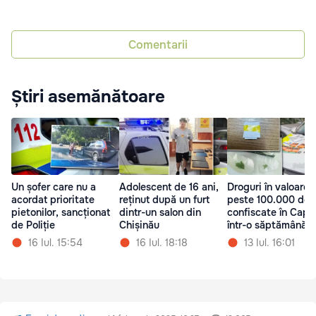
Comentarii
Știri asemănătoare
Un șofer care nu a
Adolescent de 16 ani,
Droguri în valoare 
acordat prioritate
reținut după un furt
peste 100.000 de l
pietonilor, sancționat
dintr-un salon din
confiscate în Capit
de Poliție
Chișinău
într-o săptămână
16 Iul. 15:54
16 Iul. 18:18
13 Iul. 16:01