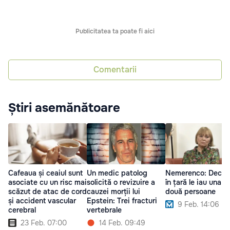
Publicitatea ta poate fi aici
Comentarii
Știri asemănătoare
Cafeaua și ceaiul sunt
Un medic patolog
Nemerenco: Decizii
asociate cu un risc mai
solicită o revizuire a
în țară le iau una s
scăzut de atac de cord
cauzei morții lui
două persoane
și accident vascular
Epstein: Trei fracturi
9 Feb. 14:06
cerebral
vertebrale
23 Feb. 07:00
14 Feb. 09:49