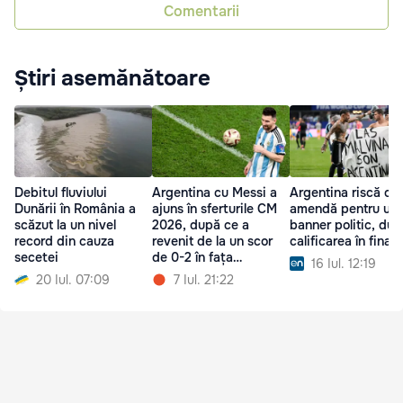
Comentarii
Știri asemănătoare
Debitul fluviului
Argentina cu Messi a
Argentina riscă o
Dunării în România a
ajuns în sferturile CM
amendă pentru un
scăzut la un nivel
2026, după ce a
banner politic, du
record din cauza
revenit de la un scor
calificarea în finală
secetei
de 0-2 în fața
16 Iul. 12:19
Egiptului
20 Iul. 07:09
7 Iul. 21:22