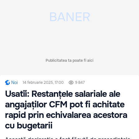
Publicitatea ta poate fi aici
Noi
14 februarie 2025, 17:00
9 847
Usatîi: Restanțele salariale ale
angajaților CFM pot fi achitate
rapid prin echivalarea acestora
cu bugetarii