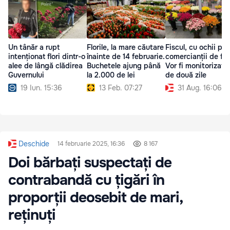
Un tânăr a rupt
Florile, la mare căutare
Fiscul, cu ochii pe
intenționat flori dintr-o
înainte de 14 februarie.
comercianții de flor
alee de lângă clădirea
Buchetele ajung până
Vor fi monitorizați
Guvernului
la 2.000 de lei
de două zile
19 Iun. 15:36
13 Feb. 07:27
31 Aug. 16:06
Deschide
14 februarie 2025, 16:36
8 167
Doi bărbați suspectați de
contrabandă cu țigări în
proporții deosebit de mari,
reținuți