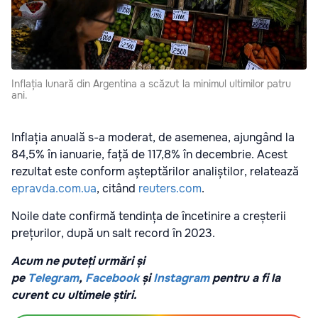
Inflația lunară din Argentina a scăzut la minimul ultimilor patru
ani.
Inflația anuală s-a moderat, de asemenea, ajungând la
84,5% în ianuarie, față de 117,8% în decembrie. Acest
rezultat este conform așteptărilor analiștilor, relatează
epravda.com.ua
, citând
reuters.com
.
Noile date confirmă tendința de încetinire a creșterii
prețurilor, după un salt record în 2023.
Acum ne puteți urmări și
pe
Telegram
,
Facebook
și
Instagram
pentru a fi la
curent cu ultimele știri.