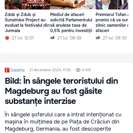
Zdob și Zdub și
Mediul de afaceri
Premierul Tofan a
Sunstroke Project au
solicită Parlamentului
promis că va suna
evoluat la festivalul din
să anuleze taxa de
zilnic oamenilor de
Jurmala
0,5% pentru investiții
afaceri
27 Iul. 12:01
27 Iul. 08:39
27 Iul. 09:33
Gazeta
21 decembrie 2024, 17:30
11 415
Bild: În sângele teroristului din
Magdeburg au fost găsite
substanțe interzise
În sângele șoferului care a intrat intenționat cu
mașina în mulțimea de pe Piața de Crăciun din
Magdeburg, Germania, au fost descoperite