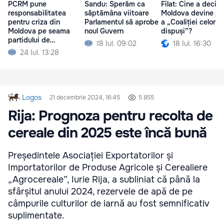
PCRM pune
Sandu: Sperăm ca
Filat: Cine a decis 
responsabilitatea
săptămâna viitoare
Moldova devine pa
pentru criza din
Parlamentul să aprobe
a „Coaliției celor
Moldova pe seama
noul Guvern
dispuși”?
partidului de
18 Iul. 09:02
18 Iul. 16:30
guvernare și a Maiei
24 Iul. 13:28
Sandu
Logos
21 decembrie 2024, 16:45
5 855
Rija: Prognoza pentru recolta de
cereale din 2025 este încă bună
Președintele Asociației Exportatorilor și
Importatorilor de Produse Agricole și Cerealiere
„Agrocereale”, Iurie Rija, a subliniat că până la
sfârșitul anului 2024, rezervele de apă de pe
câmpurile culturilor de iarnă au fost semnificativ
suplimentate.