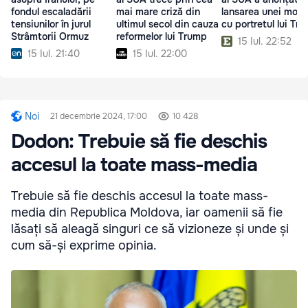
fondul escaladării
mai mare criză din
lansarea unei mon
tensiunilor în jurul
ultimul secol din cauza
cu portretul lui Tr
Strâmtorii Ormuz
reformelor lui Trump
15 Iul. 22:52
15 Iul. 21:40
15 Iul. 22:00
Noi
21 decembrie 2024, 17:00
10 428
Dodon: Trebuie să fie deschis
accesul la toate mass-media
Trebuie să fie deschis accesul la toate mass-
media din Republica Moldova, iar oamenii să fie
lăsați să aleagă singuri ce să vizioneze și unde și
cum să-și exprime opinia.