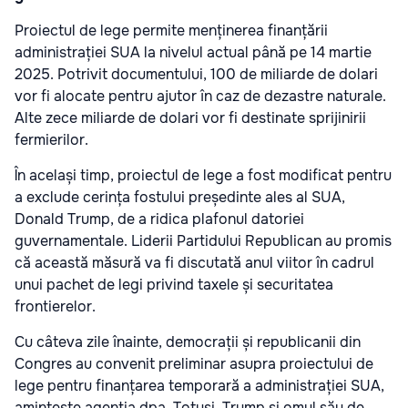
Proiectul de lege permite menținerea finanțării
administrației SUA la nivelul actual până pe 14 martie
2025. Potrivit documentului, 100 de miliarde de dolari
vor fi alocate pentru ajutor în caz de dezastre naturale.
Alte zece miliarde de dolari vor fi destinate sprijinirii
fermierilor.
În același timp, proiectul de lege a fost modificat pentru
a exclude cerința fostului președinte ales al SUA,
Donald Trump, de a ridica plafonul datoriei
guvernamentale. Liderii Partidului Republican au promis
că această măsură va fi discutată anul viitor în cadrul
unui pachet de legi privind taxele și securitatea
frontierelor.
Cu câteva zile înainte, democrații și republicanii din
Congres au convenit preliminar asupra proiectului de
lege pentru finanțarea temporară a administrației SUA,
amintește agenția dpa. Totuși, Trump și omul său de