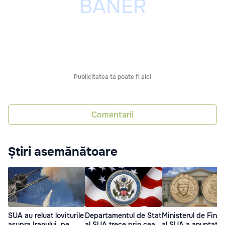
Publicitatea ta poate fi aici
Comentarii
Știri asemănătoare
SUA au reluat loviturile
Departamentul de Stat
Ministerul de Fina
asupra Iranului, pe
al SUA trece prin cea
al SUA a anunțat