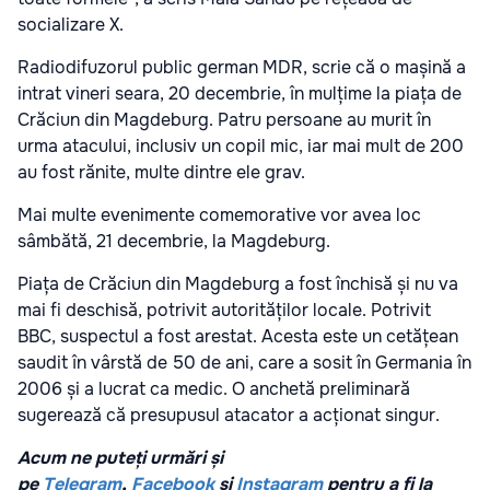
socializare X.
Radiodifuzorul public german MDR, scrie că o mașină a
intrat vineri seara, 20 decembrie, în mulțime la piața de
Crăciun din Magdeburg. Patru persoane au murit în
urma atacului, inclusiv un copil mic, iar mai mult de 200
au fost rănite, multe dintre ele grav.
Mai multe evenimente comemorative vor avea loc
sâmbătă, 21 decembrie, la Magdeburg.
Piața de Crăciun din Magdeburg a fost închisă și nu va
mai fi deschisă, potrivit autorităților locale. Potrivit
BBC, suspectul a fost arestat. Acesta este un cetățean
saudit în vârstă de 50 de ani, care a sosit în Germania în
2006 și a lucrat ca medic. O anchetă preliminară
sugerează că presupusul atacator a acționat singur.
Acum ne puteți urmări și
pe
Telegram
,
Facebook
și
Instagram
pentru a fi la