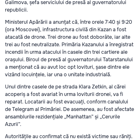
Galimova, șefa serviciului de presă al guvernatorului
republicii.
Ministerul Apărării a anunțat că, între orele 7:40 și 9:20
(ora Moscovei), infrastructura civilă din Kazan a fost
atacată de drone. Trei drone au fost doborâte, iar alte
trei au fost neutralizate. Primăria Kazanului a înregistrat
incendii în urma atacului în casele din trei cartiere ale
orașului. Biroul de presă al guvernatorului Tatarstanului
a menționat că au avut loc opt lovituri, șase dintre ele
vizând locuințele, iar una o unitate industrială.
Unul dintre casele de pe strada Klara Zetkin, al cărei
acoperiș a fost avariat în urma loviturii dronei, va fi
reparat. Locatarii au fost evacuați, conform canalului
de Telegram al Primăriei. De asemenea, au fost afectate
ansamblurile rezidențiale „Manhattan” și „Cerurile
Azurii”.
Autoritățile au confirmat că nu există victime sau răniți.