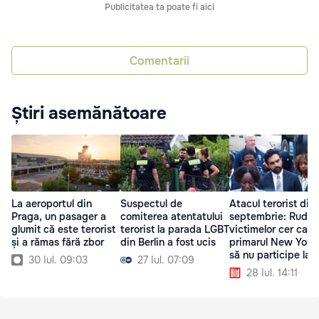
Publicitatea ta poate fi aici
Comentarii
Știri asemănătoare
La aeroportul din
Suspectul de
Atacul terorist din 
Praga, un pasager a
comiterea atentatului
septembrie: Rudel
glumit că este terorist
terorist la parada LGBT
victimelor cer ca
și a rămas fără zbor
din Berlin a fost ucis
primarul New York-
să nu participe la
30 Iul. 09:03
27 Iul. 07:09
comemorare
28 Iul. 14:11