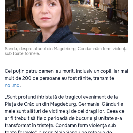
Sandu, despre atacul din Magdeburg: Condamnăm ferm violența
sub toate formele.
Cel puțin patru oameni au murit, inclusiv un copil, iar mai
mult de 200 de persoane au fost rănite, transmite
noi.md
.
„Sunt profund întristată de tragicul eveniment de la
Piața de Crăciun din Magdeburg, Germania. Gândurile
mele sunt alături de victime și de cei dragi lor. Ceea ce
ar fi trebuit să fie o perioadă de bucurie și unitate s-a
transformat în tristețe. Condamn ferm violența sub
toate formele”, a scris Maia Sandu pe rețeaua de